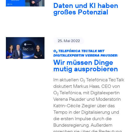
Daten und KI haben
großes Potenzial
25. Mai 2022
O
TELEFÓNICA TECTALK MIT
2
DIGITALEXPERTIN VERENA PAUSDER:
Wir müssen Dinge
mutig ausprobieren
Im aktuellen O
Telefónica TecTalk
2
diskutiert Markus Haas, CEO von
O
Telefónica, mit Digitalexpertin
2
Verena Pausder und Moderatorin
Katrin-Cécile Ziegler über das
Tempo in der Digitalisierung und
die ersten Impulse durch die
Bundesregierung. Außerdem
sprechen sie über die Bedeutung