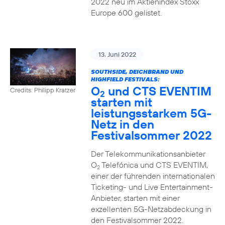
2022 neu im Aktienindex Stoxx
Europe 600 gelistet.
13. Juni 2022
SOUTHSIDE, DEICHBRAND UND
HIGHFIELD FESTIVALS:
O
und CTS EVENTIM
Credits: Philipp Kratzer
2
starten mit
leistungsstarkem 5G-
Netz in den
Festivalsommer 2022
Der Telekommunikationsanbieter
O
Telefónica und CTS EVENTIM,
2
einer der führenden internationalen
Ticketing- und Live Entertainment-
Anbieter, starten mit einer
exzellenten 5G-Netzabdeckung in
den Festivalsommer 2022.