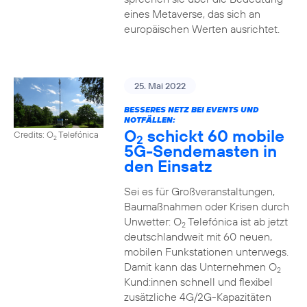
eines Metaverse, das sich an
europäischen Werten ausrichtet.
25. Mai 2022
BESSERES NETZ BEI EVENTS UND
NOTFÄLLEN:
O
schickt 60 mobile
Credits: O
Telefónica
2
2
5G-Sendemasten in
den Einsatz
Sei es für Großveranstaltungen,
Baumaßnahmen oder Krisen durch
Unwetter: O
Telefónica ist ab jetzt
2
deutschlandweit mit 60 neuen,
mobilen Funkstationen unterwegs.
Damit kann das Unternehmen O
2
Kund:innen schnell und flexibel
zusätzliche 4G/2G-Kapazitäten