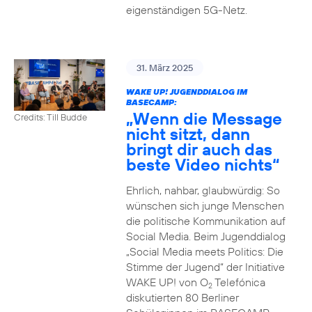
eigenständigen 5G-Netz.
31. März 2025
WAKE UP! JUGENDDIALOG IM
BASECAMP:
„Wenn die Message
Credits: Till Budde
nicht sitzt, dann
bringt dir auch das
beste Video nichts“
Ehrlich, nahbar, glaubwürdig: So
wünschen sich junge Menschen
die politische Kommunikation auf
Social Media. Beim Jugenddialog
„Social Media meets Politics: Die
Stimme der Jugend“ der Initiative
WAKE UP! von O
Telefónica
2
diskutierten 80 Berliner