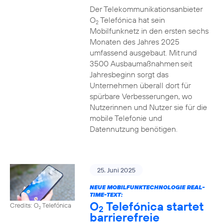
Der Telekommunikationsanbieter
O
Telefónica hat sein
2
Mobilfunknetz in den ersten sechs
Monaten des Jahres 2025
umfassend ausgebaut. Mit rund
3500 Ausbaumaßnahmen seit
Jahresbeginn sorgt das
Unternehmen überall dort für
spürbare Verbesserungen, wo
Nutzerinnen und Nutzer sie für die
mobile Telefonie und
Datennutzung benötigen.
25. Juni 2025
NEUE MOBILFUNKTECHNOLOGIE REAL-
TIME-TEXT:
O
Telefónica startet
Credits: O
Telefónica
2
2
barrierefreie