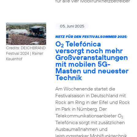
für alle vier Mobilfunknetzbetreiber
05. Juni 2025
NETZ FÜR DEN FESTIVALSOMMER 2025:
O
Telefónica
2
Credits: DEICHBRAND
versorgt noch mehr
Festival 2024 | Rainer
Großveranstaltungen
Keuenhof
mit mobilen 5G-
Masten und neuester
Technik
Am Wochenende startet die
Festivalsaison in Deutschland mit
Rock am Ring in der Eifel und Rock
im Park in Nürnberg. Der
Telekommunikationsanbieter O
2
Telefónica sorgt mit zusätzlichen
Ausbaumaßnahmen und
leistungsstarker Mobilfunktechnik