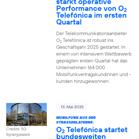
stärkt operative
Performance von O
2
Telefónica im ersten
Quartal
Der Telekommunikationsanbieter
O
Telefónica ist robust ins
2
Geschäftsjahr 2025 gestartet. In
einem von intensivem Wettbewerb
geprägten ersten Quartal hat das
Unternehmen 164.000
Mobilfunkvertragskundinnen und -
kunden hinzugewonnen.
13. Mai 2025
MOBILFUNK AUS DER
STRASSENLATERNE:
O
Telefónica startet
Credits: 5G
2
bundesweiten
Synergiewerk