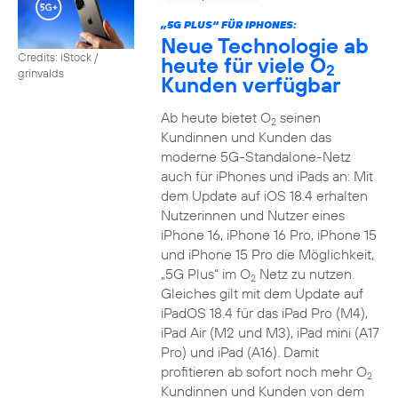
„5G PLUS“ FÜR IPHONES:
Neue Technologie ab
Credits: iStock /
heute für viele O
2
grinvalds
Kunden verfügbar
Ab heute bietet O
seinen
2
Kundinnen und Kunden das
moderne 5G-Standalone-Netz
auch für iPhones und iPads an: Mit
dem Update auf iOS 18.4 erhalten
Nutzerinnen und Nutzer eines
iPhone 16, iPhone 16 Pro, iPhone 15
und iPhone 15 Pro die Möglichkeit,
„5G Plus“ im O
Netz zu nutzen.
2
Gleiches gilt mit dem Update auf
iPadOS 18.4 für das iPad Pro (M4),
iPad Air (M2 und M3), iPad mini (A17
Pro) und iPad (A16). Damit
profitieren ab sofort noch mehr O
2
Kundinnen und Kunden von dem