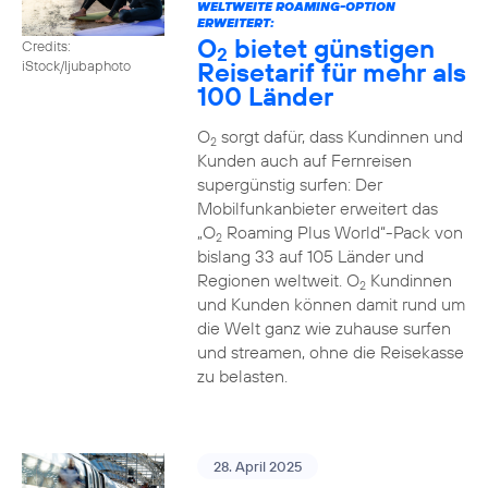
WELTWEITE ROAMING-OPTION
ERWEITERT:
O
bietet günstigen
Credits:
2
Reisetarif für mehr als
iStock/ljubaphoto
100 Länder
O
sorgt dafür, dass Kundinnen und
2
Kunden auch auf Fernreisen
supergünstig surfen: Der
Mobilfunkanbieter erweitert das
„O
Roaming Plus World“-Pack von
2
bislang 33 auf 105 Länder und
Regionen weltweit. O
Kundinnen
2
und Kunden können damit rund um
die Welt ganz wie zuhause surfen
und streamen, ohne die Reisekasse
zu belasten.
28. April 2025