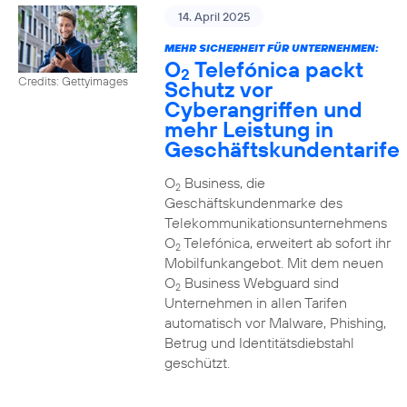
14. April 2025
MEHR SICHERHEIT FÜR UNTERNEHMEN:
O
Telefónica packt
2
Credits: Gettyimages
Schutz vor
Cyberangriffen und
mehr Leistung in
Geschäftskundentarife
O
Business, die
2
Geschäftskundenmarke des
Telekommunikationsunternehmens
O
Telefónica, erweitert ab sofort ihr
2
Mobilfunkangebot. Mit dem neuen
O
Business Webguard sind
2
Unternehmen in allen Tarifen
automatisch vor Malware, Phishing,
Betrug und Identitätsdiebstahl
geschützt.