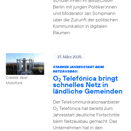
Schüler:innen im BASECAMP
Berlin mit jungen Politiker:innen
und Moderator Jan Schipmann
über die Zukunft der politischen
Kommunikation in digitalen
Räumen.
27. März 2025
STARKER JAHRESSTART BEIM
NETZAUSBAU:
O
Telefónica bringt
Credits: Abel
2
schnelles Netz in
Mobilfunk
ländliche Gemeinden
Der Telekommunikationsanbieter
O
Telefónica hat bereits zum
2
Jahresstart deutliche Fortschritte
beim Netzausbau gemacht. Das
Unternehmen hat in den