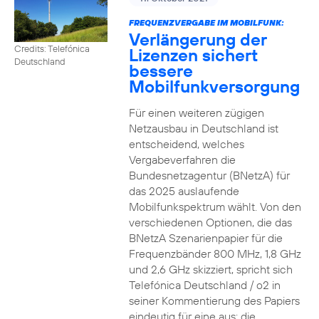
FREQUENZVERGABE IM MOBILFUNK:
Verlängerung der
Credits: Telefónica
Lizenzen sichert
Deutschland
bessere
Mobilfunkversorgung
Für einen weiteren zügigen
Netzausbau in Deutschland ist
entscheidend, welches
Vergabeverfahren die
Bundesnetzagentur (BNetzA) für
das 2025 auslaufende
Mobilfunkspektrum wählt. Von den
verschiedenen Optionen, die das
BNetzA Szenarienpapier für die
Frequenzbänder 800 MHz, 1,8 GHz
und 2,6 GHz skizziert, spricht sich
Telefónica Deutschland / o2 in
seiner Kommentierung des Papiers
eindeutig für eine aus: die