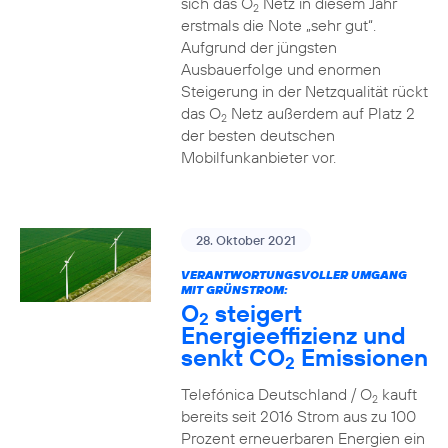
sich das O
Netz in diesem Jahr
2
erstmals die Note „sehr gut“.
Aufgrund der jüngsten
Ausbauerfolge und enormen
Steigerung in der Netzqualität rückt
das O
Netz außerdem auf Platz 2
2
der besten deutschen
Mobilfunkanbieter vor.
28. Oktober 2021
VERANTWORTUNGSVOLLER UMGANG
MIT GRÜNSTROM:
O
steigert
2
Energieeffizienz und
senkt CO
Emissionen
2
Telefónica Deutschland / O
kauft
2
bereits seit 2016 Strom aus zu 100
Prozent erneuerbaren Energien ein