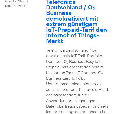
Telefónica
Credits: iStock |
Deutschland / O
Metamorwork
2
Business
demokratisiert mit
extrem günstigem
IoT-Prepaid-Tarif den
Internet of Things-
Markt
Telefónica Deutschland / O
2
erweitert sein IoT-Tarif-Portfolio:
Der neue O
Business Easy IoT
2
Prepaid-Tarif ergänzt den bereits
bekannten Tarif IoT Connect. O
2
Business Easy IoT gibt
Unternehmen einen einfach zu
administrierenden Tarif an die Hand,
der insbesondere für IoT-
Anwendungen mit geringem
Datenübertragungsbedarf und sehr
langer Nutzungsdauer gedacht ist.