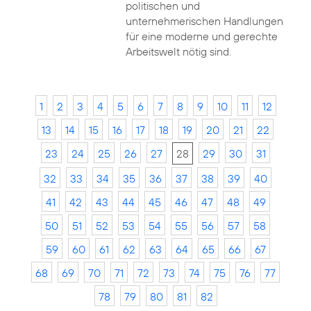
politischen und
unternehmerischen Handlungen
für eine moderne und gerechte
Arbeitswelt nötig sind.
1
2
3
4
5
6
7
8
9
10
11
12
13
14
15
16
17
18
19
20
21
22
23
24
25
26
27
28
29
30
31
32
33
34
35
36
37
38
39
40
41
42
43
44
45
46
47
48
49
50
51
52
53
54
55
56
57
58
59
60
61
62
63
64
65
66
67
68
69
70
71
72
73
74
75
76
77
78
79
80
81
82