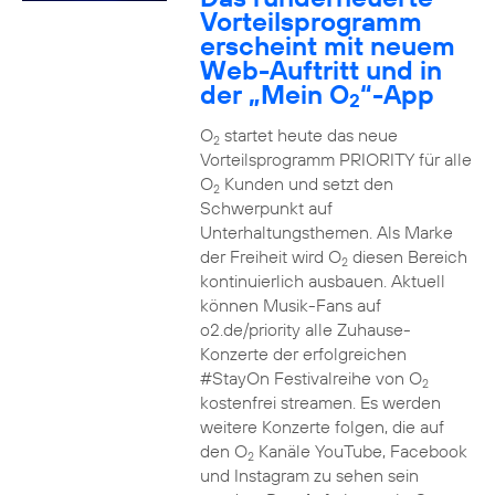
Vorteilsprogramm
erscheint mit neuem
Web-Auftritt und in
der „Mein O
“-App
2
O
startet heute das neue
2
Vorteilsprogramm PRIORITY für alle
O
Kunden und setzt den
2
Schwerpunkt auf
Unterhaltungsthemen. Als Marke
der Freiheit wird O
diesen Bereich
2
kontinuierlich ausbauen. Aktuell
können Musik-Fans auf
o2.de/priority alle Zuhause-
Konzerte der erfolgreichen
#StayOn Festivalreihe von O
2
kostenfrei streamen. Es werden
weitere Konzerte folgen, die auf
den O
Kanäle YouTube, Facebook
2
und Instagram zu sehen sein