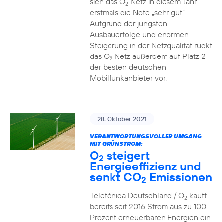
sich das O
Netz in diesem Jahr
2
erstmals die Note „sehr gut“.
Aufgrund der jüngsten
Ausbauerfolge und enormen
Steigerung in der Netzqualität rückt
das O
Netz außerdem auf Platz 2
2
der besten deutschen
Mobilfunkanbieter vor.
28. Oktober 2021
VERANTWORTUNGSVOLLER UMGANG
MIT GRÜNSTROM:
O
steigert
2
Energieeffizienz und
senkt CO
Emissionen
2
Telefónica Deutschland / O
kauft
2
bereits seit 2016 Strom aus zu 100
Prozent erneuerbaren Energien ein