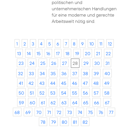
politischen und
unternehmerischen Handlungen
für eine moderne und gerechte
Arbeitswelt nötig sind.
1
2
3
4
5
6
7
8
9
10
11
12
13
14
15
16
17
18
19
20
21
22
23
24
25
26
27
28
29
30
31
32
33
34
35
36
37
38
39
40
41
42
43
44
45
46
47
48
49
50
51
52
53
54
55
56
57
58
59
60
61
62
63
64
65
66
67
68
69
70
71
72
73
74
75
76
77
78
79
80
81
82