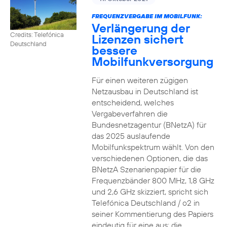
FREQUENZVERGABE IM MOBILFUNK:
Verlängerung der
Credits: Telefónica
Lizenzen sichert
Deutschland
bessere
Mobilfunkversorgung
Für einen weiteren zügigen
Netzausbau in Deutschland ist
entscheidend, welches
Vergabeverfahren die
Bundesnetzagentur (BNetzA) für
das 2025 auslaufende
Mobilfunkspektrum wählt. Von den
verschiedenen Optionen, die das
BNetzA Szenarienpapier für die
Frequenzbänder 800 MHz, 1,8 GHz
und 2,6 GHz skizziert, spricht sich
Telefónica Deutschland / o2 in
seiner Kommentierung des Papiers
eindeutig für eine aus: die