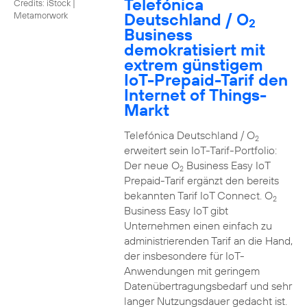
Telefónica
Credits: iStock |
Deutschland / O
Metamorwork
2
Business
demokratisiert mit
extrem günstigem
IoT-Prepaid-Tarif den
Internet of Things-
Markt
Telefónica Deutschland / O
2
erweitert sein IoT-Tarif-Portfolio:
Der neue O
Business Easy IoT
2
Prepaid-Tarif ergänzt den bereits
bekannten Tarif IoT Connect. O
2
Business Easy IoT gibt
Unternehmen einen einfach zu
administrierenden Tarif an die Hand,
der insbesondere für IoT-
Anwendungen mit geringem
Datenübertragungsbedarf und sehr
langer Nutzungsdauer gedacht ist.