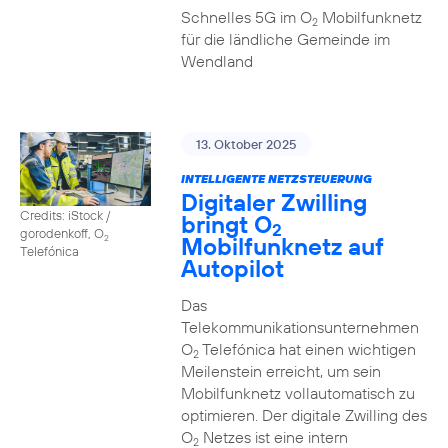
Schnelles 5G im O
Mobilfunknetz
2
für die ländliche Gemeinde im
Wendland
13. Oktober 2025
INTELLIGENTE NETZSTEUERUNG
Digitaler Zwilling
Credits: iStock /
bringt O
2
gorodenkoff, O
Mobilfunknetz auf
2
Telefónica
Autopilot
Das
Telekommunikationsunternehmen
O
Telefónica hat einen wichtigen
2
Meilenstein erreicht, um sein
Mobilfunknetz vollautomatisch zu
optimieren. Der digitale Zwilling des
O
Netzes ist eine intern
2