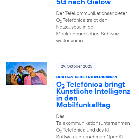
5G nach Gielow
Der Telekommunikationsanbieter
O
Telefónica treibt den
2
Netzausbau in der
Mecklenburgischen Schweiz
weiter voran
29. Oktober 2025
CHATGPT PLUS FÜR NEUKUNDEN
O
Telefónica bringt
2
Künstliche Intelligenz
in den
Mobilfunkalltag
Das
Telekommunikationsunternehmen
O
Telefónica und das KI-
2
Softwareunternehmen OpenAI