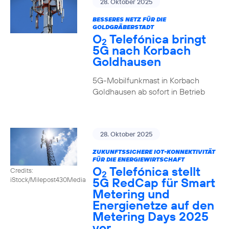
28. Oktober 2025
BESSERES NETZ FÜR DIE
GOLDGRÄBERSTADT
O
Telefónica bringt
2
5G nach Korbach
Goldhausen
5G-Mobilfunkmast in Korbach
Goldhausen ab sofort in Betrieb
28. Oktober 2025
ZUKUNFTSSICHERE IOT-KONNEKTIVITÄT
FÜR DIE ENERGIEWIRTSCHAFT
O
Telefónica stellt
Credits:
2
5G RedCap für Smart
iStock/Milepost430Media
Metering und
Energienetze auf den
Metering Days 2025
vor