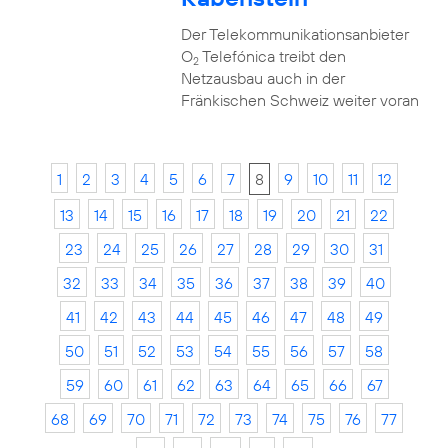
Der Telekommunikationsanbieter
O
Telefónica treibt den
2
Netzausbau auch in der
Fränkischen Schweiz weiter voran
1
2
3
4
5
6
7
8
9
10
11
12
13
14
15
16
17
18
19
20
21
22
23
24
25
26
27
28
29
30
31
32
33
34
35
36
37
38
39
40
41
42
43
44
45
46
47
48
49
50
51
52
53
54
55
56
57
58
59
60
61
62
63
64
65
66
67
68
69
70
71
72
73
74
75
76
77