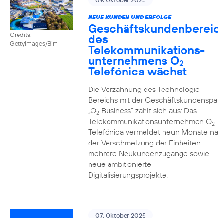
09. Oktober 2025
NEUE KUNDEN UND ERFOLGE
Geschäftskundenberei
Credits:
des
Gettyimages/Bim
Telekommunikations­
unternehmens O
2
Telefónica wächst
Die Verzahnung des Technologie-
Bereichs mit der Geschäftskundenspa
„O
Business” zahlt sich aus: Das
2
Telekommunikationsunternehmen O
2
Telefónica vermeldet neun Monate n
der Verschmelzung der Einheiten
mehrere Neukundenzugänge sowie
neue ambitionierte
Digitalisierungsprojekte.
07. Oktober 2025