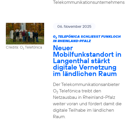
Telekommunikationsunternehmens
06. November 2025
O
TELEFÓNICA SCHLIESST FUNKLOCH I
2
N RHEINLAND-PFALZ
Neuer
Credits: O
Telefónica
2
Mobilfunkstandort in
Langenthal stärkt
digitale Vernetzung
im ländlichen Raum
Der Telekommunikationsanbieter
O
Telefónica treibt den
2
Netzausbau in Rheinland-Pfalz
weiter voran und fördert damit die
digitale Teilhabe im ländlichen
Raum.