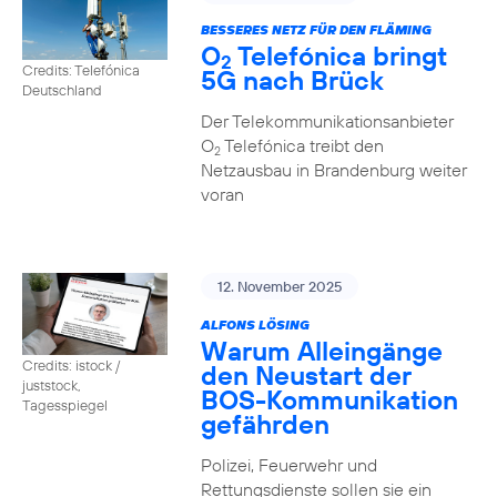
BESSERES NETZ FÜR DEN FLÄMING
O
Telefónica bringt
2
Credits: Telefónica
5G nach Brück
Deutschland
Der Telekommunikationsanbieter
O
Telefónica treibt den
2
Netzausbau in Brandenburg weiter
voran
12. November 2025
ALFONS LÖSING
Warum Alleingänge
Credits: istock /
den Neustart der
juststock,
BOS-Kommunikation
Tagesspiegel
gefährden
Polizei, Feuerwehr und
Rettungsdienste sollen sie ein