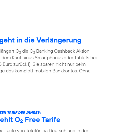
eht in die Verlängerung
längert O
die O
Banking Cashback Aktion.
2
2
 dem Kauf eines Smartphones oder Tablets bei
Euro zurück1). Sie sparen nicht nur beim
ge des komplett mobilen Bankkontos. Ohne
EN TARIF DES JAHRES:
ehlt O
Free Tarife
2
e Tarife von Telefónica Deutschland in der