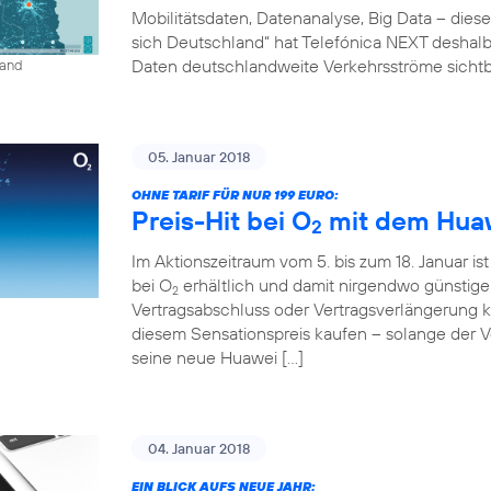
Mobilitätsdaten, Datenanalyse, Big Data – diese
sich Deutschland“ hat Telefónica NEXT deshalb 
Daten deutschlandweite Verkehrsströme sichtb
land
05. Januar 2018
OHNE TARIF FÜR NUR 199 EURO:
Preis-Hit bei O
mit dem Huaw
2
Im Aktionszeitraum vom 5. bis zum 18. Januar is
bei O
erhältlich und damit nirgendwo günstig
2
Vertragsabschluss oder Vertragsverlängerung
diesem Sensationspreis kaufen – solange der Vor
seine neue Huawei […]
04. Januar 2018
EIN BLICK AUFS NEUE JAHR: