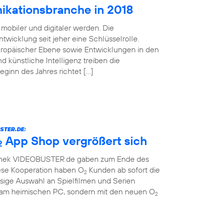
ikationsbranche in 2018
mobiler und digitaler werden. Die
twicklung seit jeher eine Schlüsselrolle.
uropäischer Ebene sowie Entwicklungen in den
d künstliche Intelligenz treiben die
Beginn des Jahres richtet […]
STER.DE:
App Shop vergrößert sich
2
othek VIDEOBUSTER.de gaben zum Ende des
ese Kooperation haben O
Kunden ab sofort die
2
sige Auswahl an Spielfilmen und Serien
r am heimischen PC, sondern mit den neuen O
2