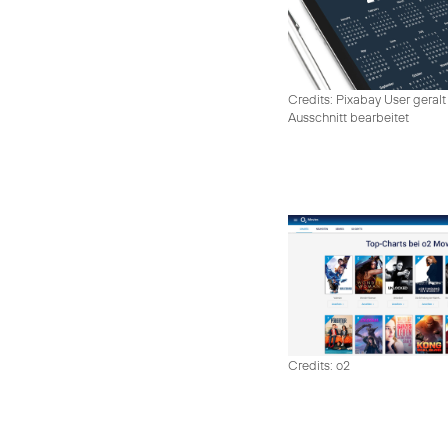
Credits: Pixabay User geralt
Ausschnitt bearbeitet
Credits: o2