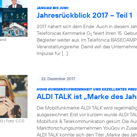
JANUAR BIS JUNI:
Jahresrückblick 2017 – Teil 1
2017 nähert sich dem Ende. Auch in diesem Jahr 
Telefónicas Kernmarke O
feiert ihren 15. Gebur
2
Begleiter weiter aus. Im Telefónica BASECAMP i
land
Veranstaltungsreihe. Damit will das Unterneh
Impulse für […]
22. Dezember 2017
HOHE KUNDENZUFRIEDENHEIT UND EXZELLENTES PREI
ALDI TALK ist „Marke des Jah
Die Mobilfunkmarke ALDI TALK wird regelmäßig fü
ausgezeichnet. Erst vor kurzem wurde ALDI TAL
Mobilfunk & Telekommunikation gekürt. Die Au
13
|
Foto: CC0
Marktforschungsunternehmen YouGov in Zusam
ALDI TALK konnte sich den Titel „Marke des Jah