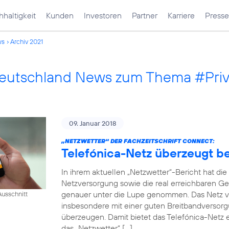
haltigkeit
Kunden
Investoren
Partner
Karriere
Presse
ws
Archiv 2021
Deutschland News zum Thema #Pri
09. Januar 2018
„NETZWETTER“ DER FACHZEITSCHRIFT CONNECT:
Telefónica-Netz überzeugt 
In ihrem aktuellen „Netzwetter“-Bericht hat di
Netzversorgung sowie die real erreichbaren Ge
genauer unter die Lupe genommen. Das Netz v
usschnitt
insbesondere mit einer guten Breitbandversorg
überzeugen. Damit bietet das Telefónica-Netz e
das „Netzwetter“ […]