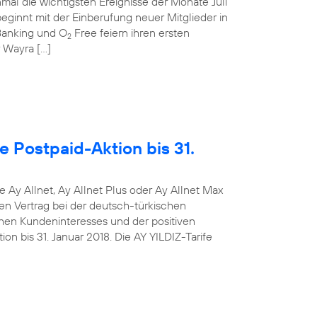
mal die wichtigsten Ereignisse der Monate Juli
ginnt mit der Einberufung neuer Mitglieder in
anking und O
Free feiern ihren ersten
2
r Wayra […]
e Postpaid-Aktion bis 31.
e Ay Allnet, Ay Allnet Plus oder Ay Allnet Max
en Vertrag bei der deutsch-türkischen
hen Kundeninteresses und der positiven
on bis 31. Januar 2018. Die AY YILDIZ-Tarife