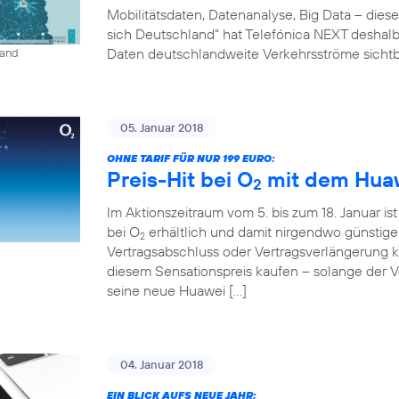
Mobilitätsdaten, Datenanalyse, Big Data – diese
sich Deutschland“ hat Telefónica NEXT deshalb 
Daten deutschlandweite Verkehrsströme sichtb
land
05. Januar 2018
OHNE TARIF FÜR NUR 199 EURO:
Preis-Hit bei O
mit dem Huaw
2
Im Aktionszeitraum vom 5. bis zum 18. Januar is
bei O
erhältlich und damit nirgendwo günstig
2
Vertragsabschluss oder Vertragsverlängerung
diesem Sensationspreis kaufen – solange der Vor
seine neue Huawei […]
04. Januar 2018
EIN BLICK AUFS NEUE JAHR: