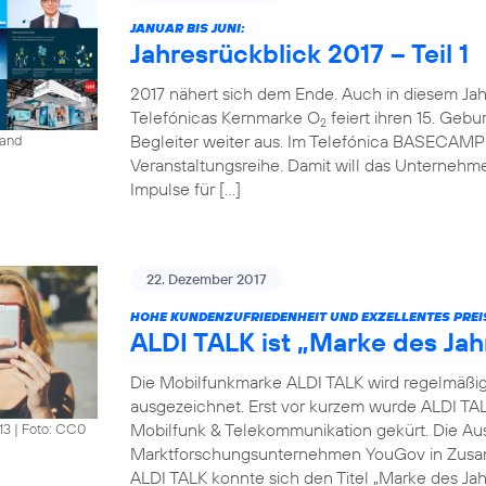
JANUAR BIS JUNI:
Jahresrückblick 2017 – Teil 1
2017 nähert sich dem Ende. Auch in diesem Jahr 
Telefónicas Kernmarke O
feiert ihren 15. Gebur
2
Begleiter weiter aus. Im Telefónica BASECAMP i
land
Veranstaltungsreihe. Damit will das Unterneh
Impulse für […]
22. Dezember 2017
HOHE KUNDENZUFRIEDENHEIT UND EXZELLENTES PREI
ALDI TALK ist „Marke des Jah
Die Mobilfunkmarke ALDI TALK wird regelmäßig fü
ausgezeichnet. Erst vor kurzem wurde ALDI TAL
Mobilfunk & Telekommunikation gekürt. Die Au
13
|
Foto: CC0
Marktforschungsunternehmen YouGov in Zusam
ALDI TALK konnte sich den Titel „Marke des Jah