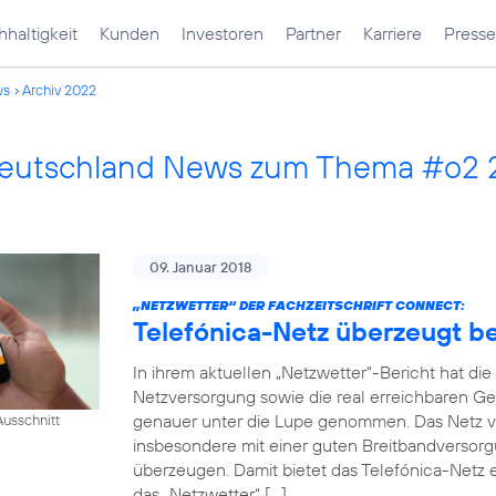
haltigkeit
Kunden
Investoren
Partner
Karriere
Presse
ws
Archiv 2022
Deutschland News zum Thema #o2
09. Januar 2018
„NETZWETTER“ DER FACHZEITSCHRIFT CONNECT:
Telefónica-Netz überzeugt 
In ihrem aktuellen „Netzwetter“-Bericht hat di
Netzversorgung sowie die real erreichbaren Ge
genauer unter die Lupe genommen. Das Netz v
usschnitt
insbesondere mit einer guten Breitbandversorg
überzeugen. Damit bietet das Telefónica-Netz e
das „Netzwetter“ […]