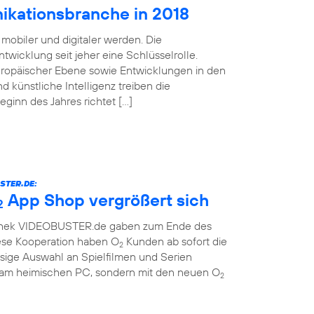
ikationsbranche in 2018
mobiler und digitaler werden. Die
twicklung seit jeher eine Schlüsselrolle.
uropäischer Ebene sowie Entwicklungen in den
d künstliche Intelligenz treiben die
Beginn des Jahres richtet […]
STER.DE:
App Shop vergrößert sich
2
othek VIDEOBUSTER.de gaben zum Ende des
ese Kooperation haben O
Kunden ab sofort die
2
sige Auswahl an Spielfilmen und Serien
r am heimischen PC, sondern mit den neuen O
2