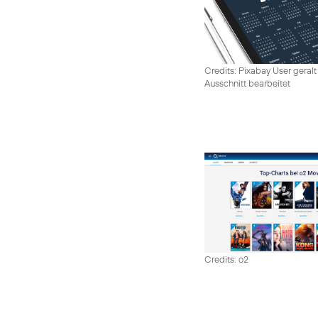
Credits: Pixabay User geralt
Ausschnitt bearbeitet
Credits: o2