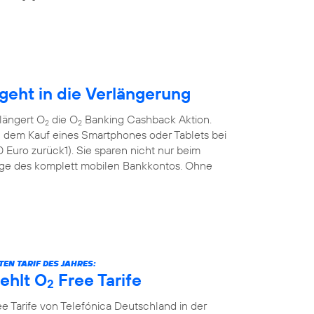
eht in die Verlängerung
längert O
die O
Banking Cashback Aktion.
2
2
 dem Kauf eines Smartphones oder Tablets bei
Euro zurück1). Sie sparen nicht nur beim
ge des komplett mobilen Bankkontos. Ohne
EN TARIF DES JAHRES:
ehlt O
Free Tarife
2
e Tarife von Telefónica Deutschland in der