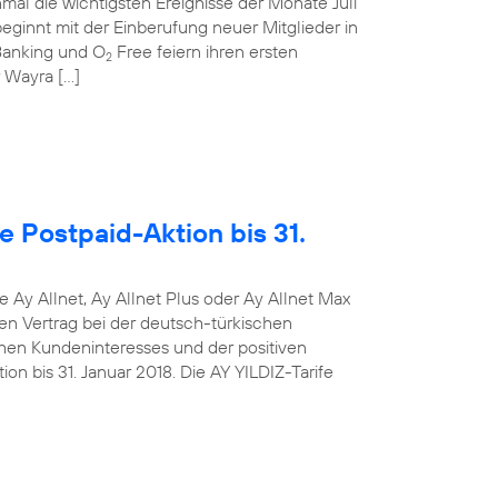
mal die wichtigsten Ereignisse der Monate Juli
ginnt mit der Einberufung neuer Mitglieder in
anking und O
Free feiern ihren ersten
2
r Wayra […]
e Postpaid-Aktion bis 31.
e Ay Allnet, Ay Allnet Plus oder Ay Allnet Max
en Vertrag bei der deutsch-türkischen
hen Kundeninteresses und der positiven
on bis 31. Januar 2018. Die AY YILDIZ-Tarife