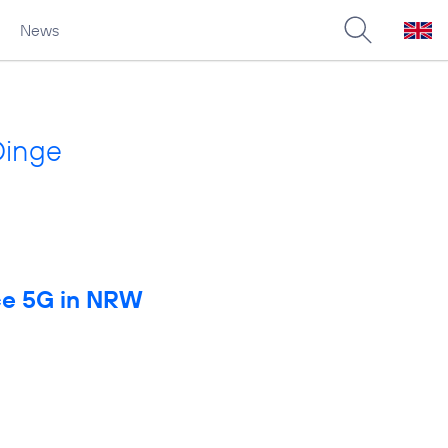
News
Dinge
rce 5G in NRW