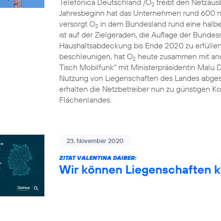
Telefónica Deutschland /O
treibt den Netzausb
2
Jahresbeginn hat das Unternehmen rund 600 n
versorgt O
in dem Bundesland rund eine halbe 
2
ist auf der Zielgeraden, die Auflage der Bunde
Haushaltsabdeckung bis Ende 2020 zu erfülle
beschleunigen, hat O
heute zusammen mit and
2
Tisch Mobilfunk“ mit Ministerpräsidentin Malu 
Nutzung von Liegenschaften des Landes abgesc
erhalten die Netzbetreiber nun zu günstigen Ko
Flächenlandes.
23. November 2020
ZITAT VALENTINA DAIBER:
Wir können Liegenschaften k