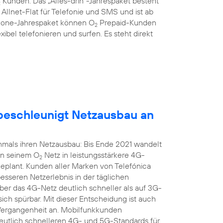
Kunden: Das „Alles-drin“-Jahrespaket besteht
2
llnet-Flat für Telefonie und SMS und ist ab
hone-Jahrespaket können O
Prepaid-Kunden
2
xibel telefonieren und surfen. Es steht direkt
eschleunigt Netzausbau an
mals ihren Netzausbau: Bis Ende 2021 wandelt
in seinem O
Netz in leistungsstärkere 4G-
2
geplant. Kunden aller Marken von Telefónica
seren Netzerlebnis in der täglichen
r das 4G-Netz deutlich schneller als auf 3G-
sich spürbar. Mit dieser Entscheidung ist auch
 Vergangenheit an. Mobilfunkkunden
 deutlich schnelleren 4G- und 5G-Standards für