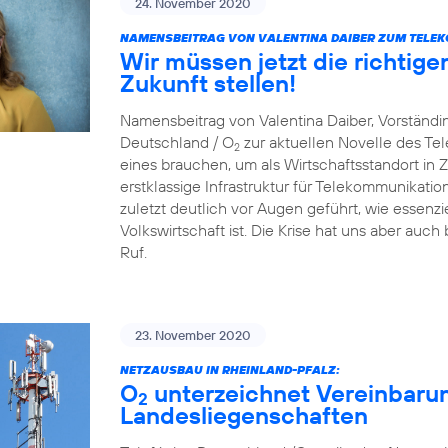
24. November 2020
NAMENSBEITRAG VON VALENTINA DAIBER ZUM TELE
Wir müssen jetzt die richtige
Zukunft stellen!
Namensbeitrag von Valentina Daiber, Vorständin
Deutschland / O
zur aktuellen Novelle des T
2
eines brauchen, um als Wirtschaftsstandort in Zu
erstklassige Infrastruktur für Telekommunikat
zuletzt deutlich vor Augen geführt, wie essenzie
Volkswirtschaft ist. Die Krise hat uns aber auch
Ruf.
23. November 2020
NETZAUSBAU IN RHEINLAND-PFALZ:
O
unterzeichnet Vereinbaru
2
Landesliegenschaften