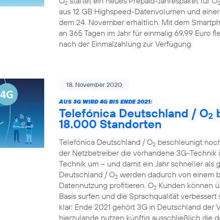
O
startet ein neues Prepaid-Jahrespaket für O
2
aus 12 GB Highspeed-Datenvolumen und einer A
dem 24. November erhältlich. Mit dem Smartp
an 365 Tagen im Jahr für einmalig 69,99 Euro fle
nach der Einmalzahlung zur Verfügung.
18. November 2020
AUS 3G WIRD 4G BIS ENDE 2021:
Telefónica Deutschland / O
b
2
18.000 Standorten
Telefónica Deutschland / O
beschleunigt noch
2
der Netzbetreiber die vorhandene 3G-Technik 
Technik um – und damit ein Jahr schneller als 
Deutschland / O
werden dadurch von einem bes
2
Datennutzung profitieren. O
Kunden können übe
2
Basis surfen und die Sprachqualität verbessert 
klar: Ende 2021 gehört 3G in Deutschland der
hierzulande nutzen künftig ausschließlich die