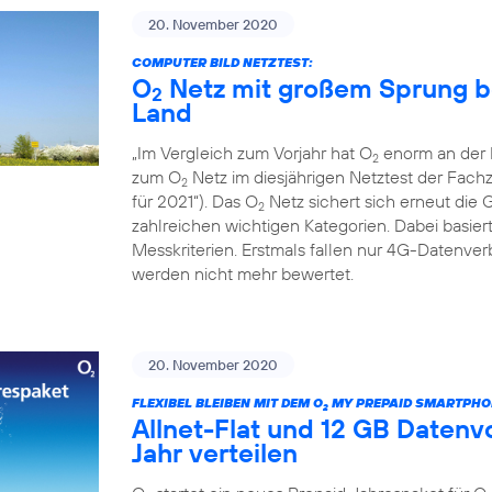
20. November 2020
COMPUTER BILD NETZTEST:
O
Netz mit großem Sprung b
2
Land
„Im Vergleich zum Vorjahr hat O
enorm an der L
2
zum O
Netz im diesjährigen Netztest der Fac
2
für 2021“). Das O
Netz sichert sich erneut die 
2
zahlreichen wichtigen Kategorien. Dabei basiert
Messkriterien. Erstmals fallen nur 4G-Datenv
werden nicht mehr bewertet.
20. November 2020
FLEXIBEL BLEIBEN MIT DEM O
MY PREPAID SMARTPHO
2
Allnet-Flat und 12 GB Daten
Jahr verteilen