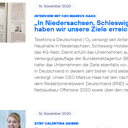
16. November 2020
INTERVIEW MIT CEO MARKUS HAAS:
„In Niedersachsen, Schleswi
haben wir unsere Ziele erreic
Telefónica Deutschland / O
versorgt seit Anf
2
Haushalte in Niedersachsen, Schleswig-Holste
das 4G-Netz. Damit erfüllt das Unternehmen au
Versorgungsauflage der Bundesnetzagentur (B
hatte das Unternehmen die Ziele ebenfalls vor A
in Deutschland in diesem Jahr bisher rund sie
versorgt. Unser CEO Markus Haas hat den näc
dem Redaktionsnetzwerk Deutschland (RND) üb
Netzausbau-Offensive 2020 sowie über den ne
16. November 2020
ZITAT VALENTINA DAIBER: