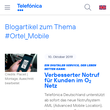
Blogartikel zum Thema
#Ortel_Mobile
10. Oktober 2019
EIN DIGITALER SERVICE, DER LEBEN
RETTEN KANN:
Verbesserter Notruf
Credits: Placeit
|
für Kunden im O
Montage, Ausschnitt
2
bearbeitet
Netz
Telefónica Deutschland unterstützt
ab sofort das neue Notrufsystem
AML (Advanced Mobile Location),