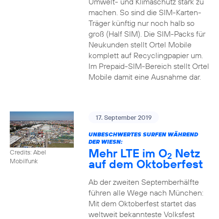
Umwelt- und Klimaschutz stark zu
machen. So sind die SIM-Karten-
Träger künftig nur noch halb so
groß (Half SIM). Die SIM-Packs für
Neukunden stellt Ortel Mobile
komplett auf Recyclingpapier um.
Im Prepaid-SIM-Bereich stellt Ortel
Mobile damit eine Ausnahme dar.
17. September 2019
UNBESCHWERTES SURFEN WÄHREND
DER WIESN:
Mehr LTE im O
Netz
Credits: Abel
2
auf dem Oktoberfest
Mobilfunk
Ab der zweiten Septemberhälfte
führen alle Wege nach München:
Mit dem Oktoberfest startet das
weltweit bekannteste Volksfest