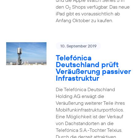
und die Apple Watch Series 5 in
den O
Shops verfügbar. Das neue
2
iPad gibt es voraussichtlich ab
Anfang Oktober zu kaufen.
10. September 2019
Telefónica
Deutschland prüft
Veräußerung passiver
Infrastruktur
Die Telefónica Deutschland
Holding AG erwägt die
Veräußerung weiterer Teile ihres
Mobilfunkinfrastrukturportfolios.
Eine Möglichkeit ist der Verkauf
von Dachstandorten an die
Telefónica S.A.-Tochter Telxius.
Durch die derzeit attraktiven