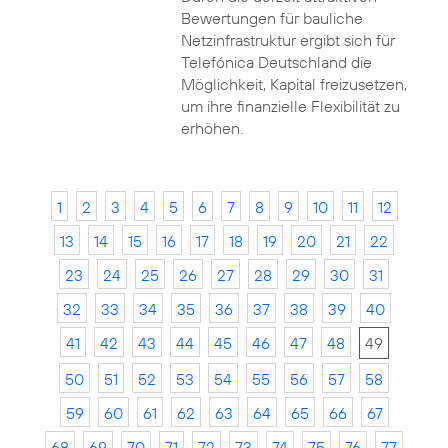
Bewertungen für bauliche
Netzinfrastruktur ergibt sich für
Telefónica Deutschland die
Möglichkeit, Kapital freizusetzen,
um ihre finanzielle Flexibilität zu
erhöhen.
1
2
3
4
5
6
7
8
9
10
11
12
13
14
15
16
17
18
19
20
21
22
23
24
25
26
27
28
29
30
31
32
33
34
35
36
37
38
39
40
41
42
43
44
45
46
47
48
49
50
51
52
53
54
55
56
57
58
59
60
61
62
63
64
65
66
67
68
69
70
71
72
73
74
75
76
77