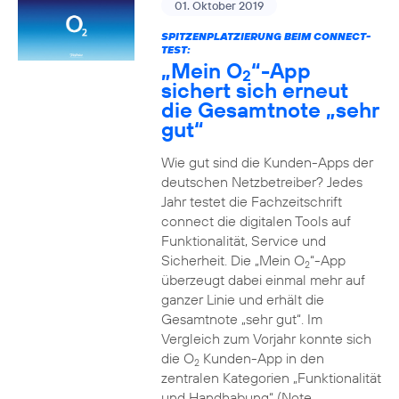
01. Oktober 2019
SPITZENPLATZIERUNG BEIM CONNECT-
TEST:
„Mein O
“-App
2
sichert sich erneut
die Gesamtnote „sehr
gut“
Wie gut sind die Kunden-Apps der
deutschen Netzbetreiber? Jedes
Jahr testet die Fachzeitschrift
connect die digitalen Tools auf
Funktionalität, Service und
Sicherheit. Die „Mein O
“-App
2
überzeugt dabei einmal mehr auf
ganzer Linie und erhält die
Gesamtnote „sehr gut“. Im
Vergleich zum Vorjahr konnte sich
die O
Kunden-App in den
2
zentralen Kategorien „Funktionalität
und Handhabung“ (Note