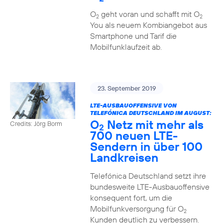
O
geht voran und schafft mit O
2
2
You als neuem Kombiangebot aus
Smartphone und Tarif die
Mobilfunklaufzeit ab.
23. September 2019
LTE-AUSBAUOFFENSIVE VON
TELEFÓNICA DEUTSCHLAND IM AUGUST:
O
Netz mit mehr als
Credits: Jörg Borm
2
700 neuen LTE-
Sendern in über 100
Landkreisen
Telefónica Deutschland setzt ihre
bundesweite LTE-Ausbauoffensive
konsequent fort, um die
Mobilfunkversorgung für O
2
Kunden deutlich zu verbessern.