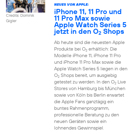
NEUES VON APPLE:
iPhone 11, 11 Pro und
Credits: Dominik
11 Pro Max sowie
Gigler
Apple Watch Series 5
jetzt in den O
Shops
2
Ab heute sind die neuesten Apple
Produkte bei O
erhältlich: Die
2
Modelle iPhone 11, iPhone 11 Pro
und iPhone 11 Pro Max sowie die
Apple Watch Series 5 liegen in den
O
Shops bereit, um ausgiebig
2
getestet zu werden. In den O
Live
2
Stores von Hamburg bis München
sowie von Köln bis Berlin erwartet
die Apple Fans ganztägig ein
buntes Rahmenprogramm,
professionelle Beratung zu den
neuen Geräten sowie ein
lohnendes Gewinnspiel.