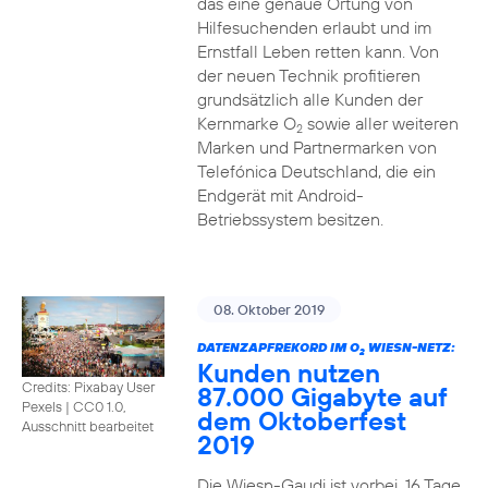
das eine genaue Ortung von
Hilfesuchenden erlaubt und im
Ernstfall Leben retten kann. Von
der neuen Technik profitieren
grundsätzlich alle Kunden der
Kernmarke O
sowie aller weiteren
2
Marken und Partnermarken von
Telefónica Deutschland, die ein
Endgerät mit Android-
Betriebssystem besitzen.
08. Oktober 2019
DATENZAPFREKORD IM O
WIESN-NETZ:
2
Kunden nutzen
Credits: Pixabay User
87.000 Gigabyte auf
Pexels
|
CC0 1.0,
dem Oktoberfest
Ausschnitt bearbeitet
2019
Die Wiesn-Gaudi ist vorbei. 16 Tage