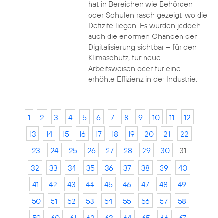
hat in Bereichen wie Behörden
oder Schulen rasch gezeigt, wo die
Defizite liegen. Es wurden jedoch
auch die enormen Chancen der
Digitalisierung sichtbar – für den
Klimaschutz, für neue
Arbeitsweisen oder für eine
erhöhte Effizienz in der Industrie.
1
2
3
4
5
6
7
8
9
10
11
12
13
14
15
16
17
18
19
20
21
22
23
24
25
26
27
28
29
30
31
32
33
34
35
36
37
38
39
40
41
42
43
44
45
46
47
48
49
50
51
52
53
54
55
56
57
58
59
60
61
62
63
64
65
66
67