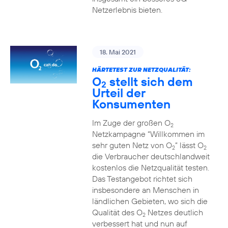
Netzerlebnis bieten.
18. Mai 2021
HÄRTETEST ZUR NETZQUALITÄT:
O
stellt sich dem
2
Urteil der
Konsumenten
Im Zuge der großen O
2
Netzkampagne “Willkommen im
sehr guten Netz von O
” lässt O
2
2
die Verbraucher deutschlandweit
kostenlos die Netzqualität testen.
Das Testangebot richtet sich
insbesondere an Menschen in
ländlichen Gebieten, wo sich die
Qualität des O
Netzes deutlich
2
verbessert hat und nun auf