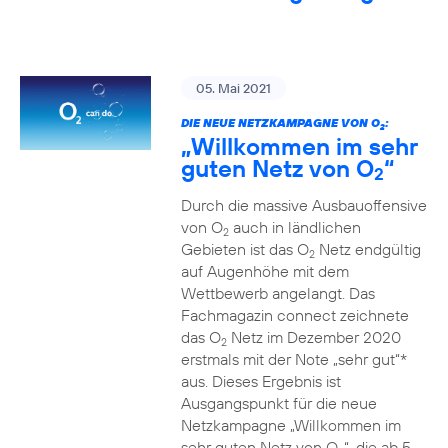
05. Mai 2021
DIE NEUE NETZKAMPAGNE VON O
:
2
„Willkommen im sehr
guten Netz von O
“
2
Durch die massive Ausbauoffensive
von O
auch in ländlichen
2
Gebieten ist das O
Netz endgültig
2
auf Augenhöhe mit dem
Wettbewerb angelangt. Das
Fachmagazin connect zeichnete
das O
Netz im Dezember 2020
2
erstmals mit der Note „sehr gut“*
aus. Dieses Ergebnis ist
Ausgangspunkt für die neue
Netzkampagne „Willkommen im
sehr guten Netz von O
“, die ab 5.