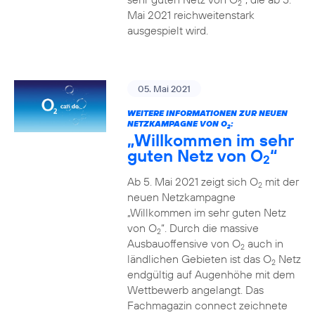
2
Mai 2021 reichweitenstark
ausgespielt wird.
05. Mai 2021
WEITERE INFORMATIONEN ZUR NEUEN
NETZKAMPAGNE VON O
:
2
„Willkommen im sehr
guten Netz von O
“
2
Ab 5. Mai 2021 zeigt sich O
mit der
2
neuen Netzkampagne
„Willkommen im sehr guten Netz
von O
“. Durch die massive
2
Ausbauoffensive von O
auch in
2
ländlichen Gebieten ist das O
Netz
2
endgültig auf Augenhöhe mit dem
Wettbewerb angelangt. Das
Fachmagazin connect zeichnete