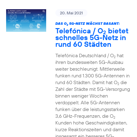
20. Mai 2021
DAS O
5G-NETZ WÄCHST RASANT:
2
Telefónica / O
bietet
2
schnelles 5G-Netz in
rund 60 Städten
Telefónica Deutschland / O
hat
2
ihren bundesweiten 5G-Ausbau
weiter beschleunigt. Mittlerweile
funken rund 1.300 5G-Antennen in
rund 60 Städten. Damit hat O
die
2
Zahl der Städte mit 5G-Versorgung
binnen weniger Wochen
verdoppelt. Alle 5G-Antennen
funken über die leistungsstarken
3,6 GHz-Frequenzen, die O
2
Kunden hohe Geschwindigkeiten,
kurze Reaktionszeiten und damit
insgesamt ein besseres 5G-