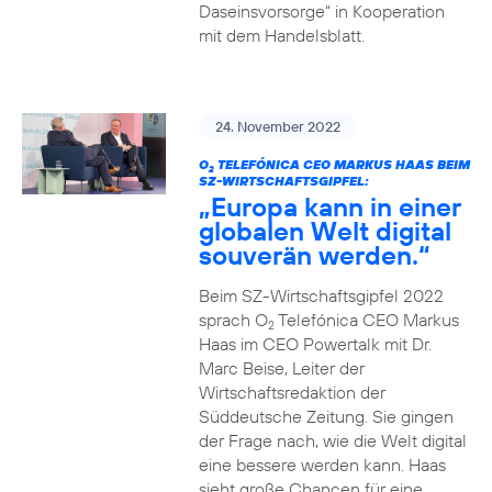
Daseinsvorsorge“ in Kooperation
mit dem Handelsblatt.
24. November 2022
O
TELEFÓNICA CEO MARKUS HAAS BEIM
2
SZ-WIRTSCHAFTSGIPFEL:
„Europa kann in einer
globalen Welt digital
souverän werden.“
Beim SZ-Wirtschaftsgipfel 2022
sprach O
Telefónica CEO Markus
2
Haas im CEO Powertalk mit Dr.
Marc Beise, Leiter der
Wirtschaftsredaktion der
Süddeutsche Zeitung. Sie gingen
der Frage nach, wie die Welt digital
eine bessere werden kann. Haas
sieht große Chancen für eine