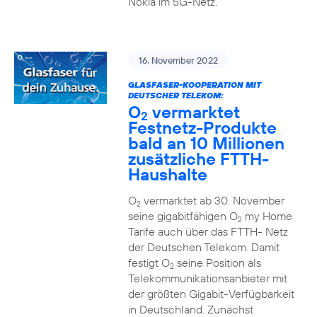
Nokia im 5G-Netz.
16. November 2022
GLASFASER-KOOPERATION MIT
DEUTSCHER TELEKOM:
O
vermarktet
2
Festnetz-Produkte
bald an 10 Millionen
zusätzliche FTTH-
Haushalte
O
vermarktet ab 30. November
2
seine gigabitfähigen O
my Home
2
Tarife auch über das FTTH- Netz
der Deutschen Telekom. Damit
festigt O
seine Position als
2
Telekommunikationsanbieter mit
der größten Gigabit-Verfügbarkeit
in Deutschland. Zunächst