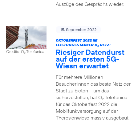
Auszüge des Gesprächs wieder.
15. September 2022
OKTOBERFEST 2022 IM
LEISTUNGSSTARKEN O
NETZ:
2
Riesiger Datendurst
Credits: O
Telefónica
2
auf der ersten 5G-
Wiesn erwartet
Für mehrere Millionen
Besucher:innen das beste Netz der
Stadt zu bieten – um das
sicherzustellen, hat O
Telefónica
2
für das Oktoberfest 2022 die
Mobilfunkversorgung auf der
Theresienwiese massiv ausgebaut.