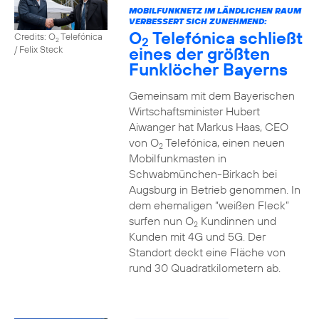
MOBILFUNKNETZ IM LÄNDLICHEN RAUM
VERBESSERT SICH ZUNEHMEND:
O
Telefónica schließt
Credits: O
Telefónica
2
2
eines der größten
/ Felix Steck
Funklöcher Bayerns
Gemeinsam mit dem Bayerischen
Wirtschaftsminister Hubert
Aiwanger hat Markus Haas, CEO
von O
Telefónica, einen neuen
2
Mobilfunkmasten in
Schwabmünchen-Birkach bei
Augsburg in Betrieb genommen. In
dem ehemaligen “weißen Fleck”
surfen nun O
Kundinnen und
2
Kunden mit 4G und 5G. Der
Standort deckt eine Fläche von
rund 30 Quadratkilometern ab.