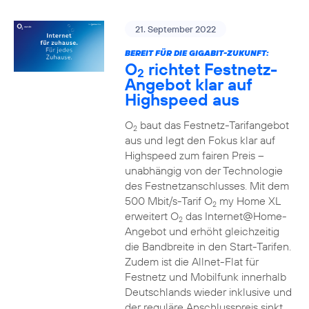
21. September 2022
BEREIT FÜR DIE GIGABIT-ZUKUNFT:
O
richtet Festnetz-
2
Angebot klar auf
Highspeed aus
O
baut das Festnetz-Tarifangebot
2
aus und legt den Fokus klar auf
Highspeed zum fairen Preis –
unabhängig von der Technologie
des Festnetzanschlusses. Mit dem
500 Mbit/s-Tarif O
my Home XL
2
erweitert O
das Internet@Home-
2
Angebot und erhöht gleichzeitig
die Bandbreite in den Start-Tarifen.
Zudem ist die Allnet-Flat für
Festnetz und Mobilfunk innerhalb
Deutschlands wieder inklusive und
der reguläre Anschlusspreis sinkt.