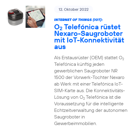
12. Oktober 2022
INTERNET OF THINGS (IOT):
O
Telefónica rüstet
2
Nexaro-Saugroboter
mit IoT-Konnektivität
aus
Als Erstausrüster (OEM) stattet O
2
Telefónica künftig jeden
gewerblichen Saugroboter NR
1500 der Vorwerk-Tochter Nexaro
ab Werk mit einer Telefónica IoT-
SIM-Karte aus. Die Konnektivitäts-
Lösung von O
Telefónica ist die
2
Voraussetzung für die intelligente
Echtzeitverwaltung der autonomen
Saugroboter in
Gewerbeimmobilien.