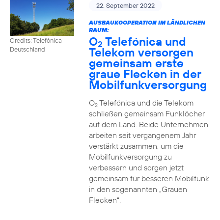
22. September 2022
AUSBAUKOOPERATION IM LÄNDLICHEN
RAUM:
O
Telefónica und
Credits: Telefónica
2
Telekom versorgen
Deutschland
gemeinsam erste
graue Flecken in der
Mobilfunkversorgung
O
Telefónica und die Telekom
2
schließen gemeinsam Funklöcher
auf dem Land. Beide Unternehmen
arbeiten seit vergangenem Jahr
verstärkt zusammen, um die
Mobilfunkversorgung zu
verbessern und sorgen jetzt
gemeinsam für besseren Mobilfunk
in den sogenannten „Grauen
Flecken“.