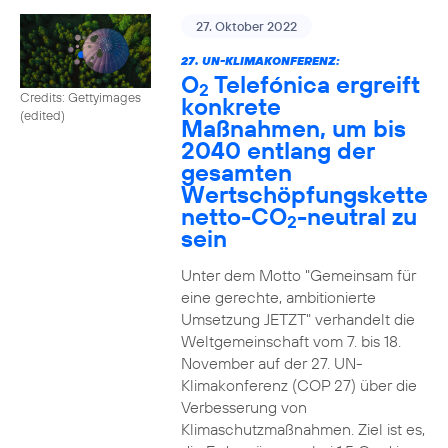
27. Oktober 2022
27. UN-KLIMAKONFERENZ:
O
Telefónica ergreift
2
Credits: Gettyimages
konkrete
(edited)
Maßnahmen, um bis
2040 entlang der
gesamten
Wertschöpfungskette
netto-CO
-neutral zu
2
sein
Unter dem Motto "Gemeinsam für
eine gerechte, ambitionierte
Umsetzung JETZT" verhandelt die
Weltgemeinschaft vom 7. bis 18.
November auf der 27. UN-
Klimakonferenz (COP 27) über die
Verbesserung von
Klimaschutzmaßnahmen. Ziel ist es,