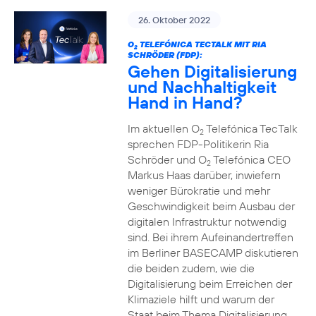
26. Oktober 2022
O
TELEFÓNICA TECTALK MIT RIA
2
SCHRÖDER (FDP):
Gehen Digitalisierung
und Nachhaltigkeit
Hand in Hand?
Im aktuellen O
Telefónica TecTalk
2
sprechen FDP-Politikerin Ria
Schröder und O
Telefónica CEO
2
Markus Haas darüber, inwiefern
weniger Bürokratie und mehr
Geschwindigkeit beim Ausbau der
digitalen Infrastruktur notwendig
sind. Bei ihrem Aufeinandertreffen
im Berliner BASECAMP diskutieren
die beiden zudem, wie die
Digitalisierung beim Erreichen der
Klimaziele hilft und warum der
Staat beim Thema Digitalisierung