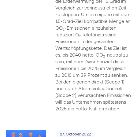
die Erderwärmung bei 1,5 Grad im
Vergleich zur vorindustriellen Zeit
zu stoppen. Um die eigene mit dem
1,5-Grad-Ziel kompatible Menge an
CO
-Emissionen einzuhalten,
2
reduziert O
Telefónica seine
2
Emissionen in der gesamten
Wertschöpfungskette. Das Ziel ist
es, bis 2040 netto-CO
-neutral zu
2
sein; mit dem Zwischenziel diese
Emissionen bis 2025 im Vergleich
zu 2016 um 39 Prozent zu senken.
Bei den eigenen direkt (Scope 1)
und durch Stromeinkauf indirekt
(Scope 2) verursachten Emissionen
will das Unternehmen spätestens
2025 die netto-Null erreichen.
27. Oktober 2022