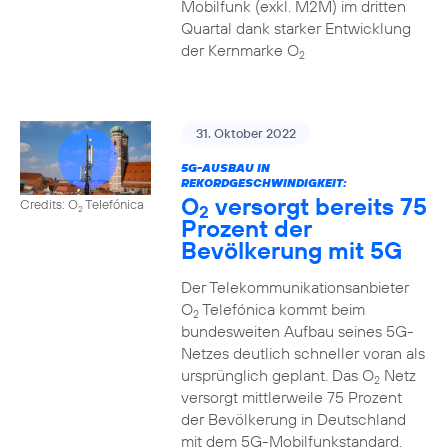
Mobilfunk (exkl. M2M) im dritten
Quartal dank starker Entwicklung
der Kernmarke O
2
31. Oktober 2022
5G-AUSBAU IN
REKORDGESCHWINDIGKEIT:
O
versorgt bereits 75
Credits: O
Telefónica
2
2
Prozent der
Bevölkerung mit 5G
Der Telekommunikationsanbieter
O
Telefónica kommt beim
2
bundesweiten Aufbau seines 5G-
Netzes deutlich schneller voran als
ursprünglich geplant. Das O
Netz
2
versorgt mittlerweile 75 Prozent
der Bevölkerung in Deutschland
mit dem 5G-Mobilfunkstandard.