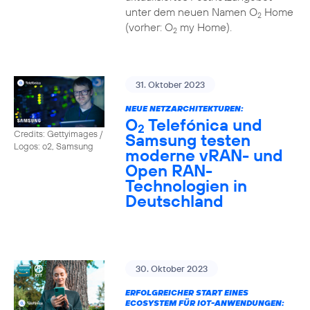
unter dem neuen Namen O
Home
2
(vorher: O
my Home).
2
31. Oktober 2023
NEUE NETZARCHITEKTUREN:
O
Telefónica und
2
Credits: Gettyimages /
Samsung testen
Logos: o2, Samsung
moderne vRAN- und
Open RAN-
Technologien in
Deutschland
30. Oktober 2023
ERFOLGREICHER START EINES
ECOSYSTEM FÜR IOT-ANWENDUNGEN: