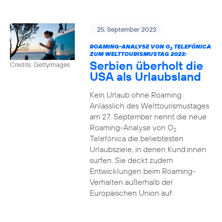
25. September 2023
ROAMING-ANALYSE VON O
TELEFÓNICA
2
ZUM WELTTOURISMUSTAG 2023:
Serbien überholt die
Credits: Gettyimages
USA als Urlaubsland
Kein Urlaub ohne Roaming:
Anlässlich des Welttourismustages
am 27. September nennt die neue
Roaming-Analyse von O
2
Telefónica die beliebtesten
Urlaubsziele, in denen Kund:innen
surfen. Sie deckt zudem
Entwicklungen beim Roaming-
Verhalten außerhalb der
Europäischen Union auf.