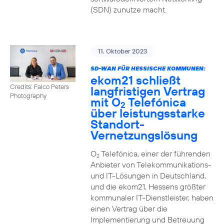
(SDN) zunutze macht.
11. Oktober 2023
SD-WAN FÜR HESSISCHE KOMMUNEN:
ekom21 schließt
Credits: Falco Peters
langfristigen Vertrag
Photography
mit O
Telefónica
2
über leistungsstarke
Standort-
Vernetzungslösung
O
Telefónica, einer der führenden
2
Anbieter von Telekommunikations-
und IT-Lösungen in Deutschland,
und die ekom21, Hessens größter
kommunaler IT-Dienstleister, haben
einen Vertrag über die
Implementierung und Betreuung