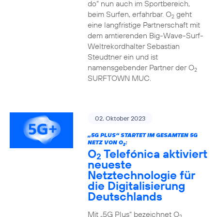
do“ nun auch im Sportbereich,
beim Surfen, erfahrbar. O
geht
2
eine langfristige Partnerschaft mit
dem amtierenden Big-Wave-Surf-
Weltrekordhalter Sebastian
Steudtner ein und ist
namensgebender Partner der O
2
SURFTOWN MUC.
02. Oktober 2023
„5G PLUS“ STARTET IM GESAMTEN 5G
NETZ VON O
:
2
O
Telefónica aktiviert
2
neueste
Netztechnologie für
die Digitalisierung
Deutschlands
Mit „5G Plus“ bezeichnet O
2