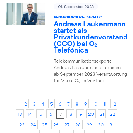
01. September 2023
PRIVATKUNDENGESCHÄFT:
Andreas Laukenmann
startet als
Privatkundenvorstand
(CCO) bei O
2
Telefónica
Telekommunikationsexperte
Andreas Laukenmann übernimmt
ab September 2023 Verantwortung
für Marke O
im Vorstand.
2
1
2
3
4
5
6
7
8
9
10
11
12
13
14
15
16
17
18
19
20
21
22
23
24
25
26
27
28
29
30
31