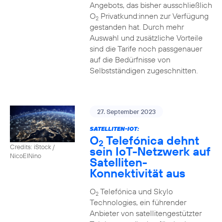
Angebots, das bisher ausschließlich
O
Privatkund:innen zur Verfügung
2
gestanden hat. Durch mehr
Auswahl und zusätzliche Vorteile
sind die Tarife noch passgenauer
auf die Bedürfnisse von
Selbstständigen zugeschnitten.
27. September 2023
SATELLITEN-IOT:
O
Telefónica dehnt
2
Credits: iStock /
sein IoT-Netzwerk auf
NicoElNino
Satelliten-
Konnektivität aus
O
Telefónica und Skylo
2
Technologies, ein führender
Anbieter von satellitengestützter