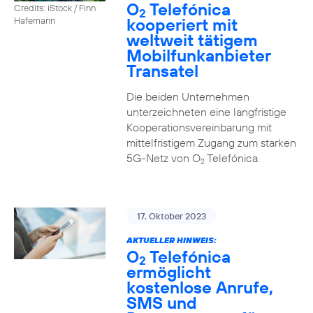
O
Telefónica
Credits: iStock / Finn
2
kooperiert mit
Hafemann
weltweit tätigem
Mobilfunkanbieter
Transatel
Die beiden Unternehmen
unterzeichneten eine langfristige
Kooperationsvereinbarung mit
mittelfristigem Zugang zum starken
5G-Netz von O
Telefónica.
2
17. Oktober 2023
AKTUELLER HINWEIS:
O
Telefónica
2
ermöglicht
kostenlose Anrufe,
SMS und