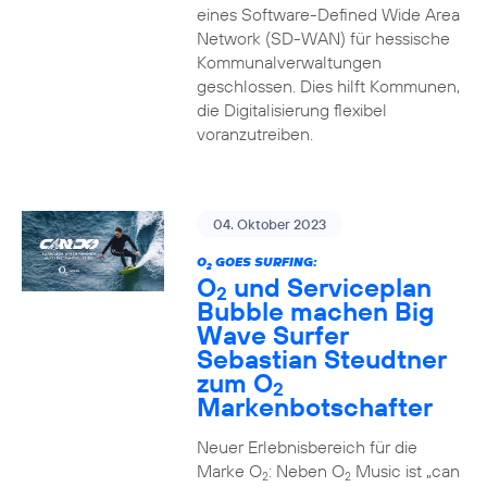
eines Software-Defined Wide Area
Network (SD-WAN) für hessische
Kommunalverwaltungen
geschlossen. Dies hilft Kommunen,
die Digitalisierung flexibel
voranzutreiben.
04. Oktober 2023
O
GOES SURFING:
2
O
und Serviceplan
2
Bubble machen Big
Wave Surfer
Sebastian Steudtner
zum O
2
Markenbotschafter
Neuer Erlebnisbereich für die
Marke O
: Neben O
Music ist „can
2
2