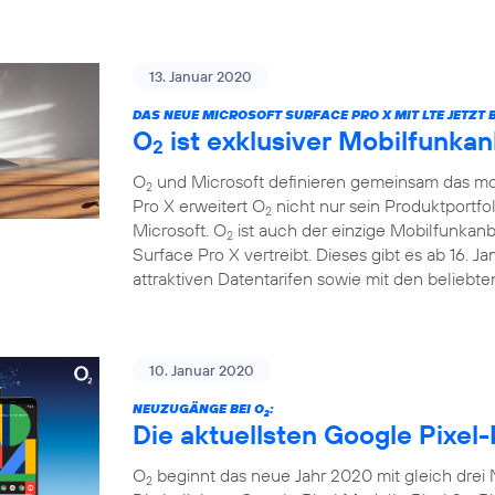
13. Januar 2020
DAS NEUE MICROSOFT SURFACE PRO X MIT LTE JETZT B
O
ist exklusiver Mobilfunkan
2
O
und Microsoft definieren gemeinsam das mob
2
Pro X erweitert O
nicht nur sein Produktportfo
2
Microsoft. O
ist auch der einzige Mobilfunkanb
2
Surface Pro X vertreibt. Dieses gibt es ab 16. 
attraktiven Datentarifen sowie mit den beliebt
10. Januar 2020
NEUZUGÄNGE BEI O
:
2
Die aktuellsten Google Pixel-
O
beginnt das neue Jahr 2020 mit gleich drei
2