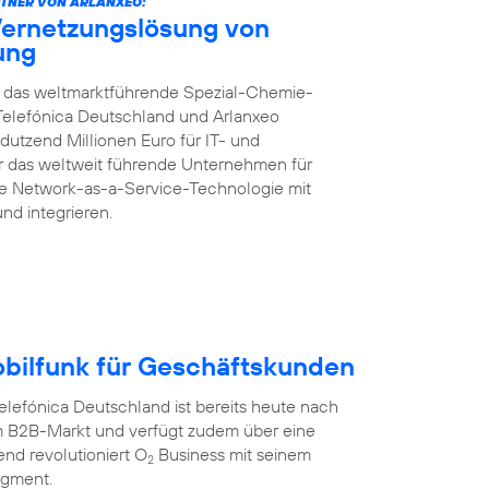
TNER VON ARLANXEO:
Vernetzungslösung von
rung
ft das weltmarktführende Spezial-Chemie-
Telefónica Deutschland und Arlanxeo
dutzend Millionen Euro für IT- und
für das weltweit führende Unternehmen für
te Network-as-a-Service-Technologie mit
und integrieren.
obilfunk für Geschäftskunden
efónica Deutschland ist bereits heute nach
 B2B-Markt und verfügt zudem über eine
nd revolutioniert O
Business mit seinem
2
egment.