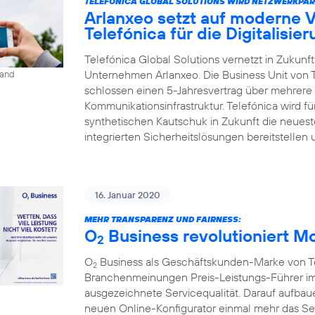
TELEFÓNICA GLOBAL SOLUTIONS WIRD NETZWERKPAR
Arlanxeo setzt auf moderne 
Telefónica für die Digitalisie
Telefónica Global Solutions vernetzt in Zukun
Unternehmen Arlanxeo. Die Business Unit von 
land
schlossen einen 5-Jahresvertrag über mehrere 
Kommunikationsinfrastruktur. Telefónica wird 
synthetischen Kautschuk in Zukunft die neues
integrierten Sicherheitslösungen bereitstellen 
16. Januar 2020
MEHR TRANSPARENZ UND FAIRNESS:
O
Business revolutioniert M
2
O
Business als Geschäftskunden-Marke von Tel
2
Branchenmeinungen Preis-Leistungs-Führer im
ausgezeichnete Servicequalität. Darauf aufbaue
neuen Online-Konfigurator einmal mehr das S