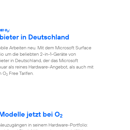
EI O
:
2
bieter in Deutschland
ile Arbeiten neu. Mit dem Microsoft Surface
lio um die beliebten 2-in-1-Geräte von
ieter in Deutschland, der das Microsoft
Januar als reines Hardware-Angebot, als auch mit
en O
Free Tarifen.
2
Modelle jetzt bei O
2
 Neuzugängen in seinem Hardware-Portfolio: