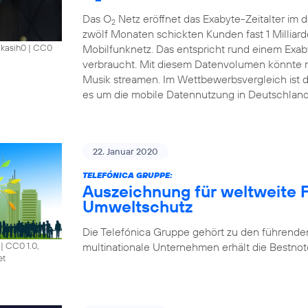
Das O
Netz eröffnet das Exabyte-Zeitalter im
2
zwölf Monaten schickten Kunden fast 1 Millia
Mobilfunknetz. Das entspricht rund einem Exab
akasih0
|
CC0
verbraucht. Mit diesem Datenvolumen könnte m
Musik streamen. Im Wettbewerbsvergleich ist 
es um die mobile Datennutzung in Deutschland
22. Januar 2020
TELEFÓNICA GRUPPE:
Auszeichnung für weltweite F
Umweltschutz
Die Telefónica Gruppe gehört zu den führende
multinationale Unternehmen erhält die Bestnote
|
CC0 1.0,
et