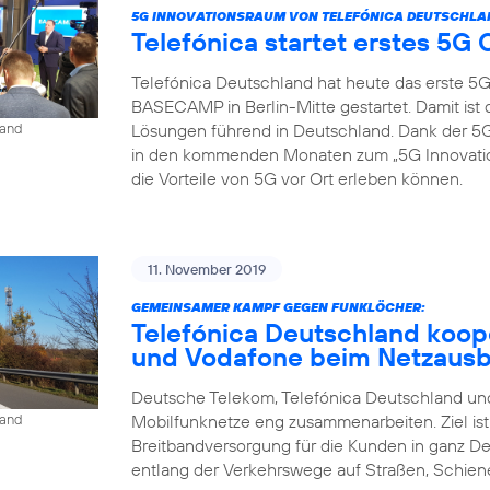
5G INNOVATIONSRAUM VON TELEFÓNICA DEUTSCHLA
Telefónica startet erstes 5
Telefónica Deutschland hat heute das erste 5
BASECAMP in Berlin-Mitte gestartet. Damit is
Lösungen führend in Deutschland. Dank der
land
in den kommenden Monaten zum „5G Innovat
die Vorteile von 5G vor Ort erleben können.
11. November 2019
GEMEINSAMER KAMPF GEGEN FUNKLÖCHER:
Telefónica Deutschland koop
und Vodafone beim Netzaus
Deutsche Telekom, Telefónica Deutschland und
Mobilfunknetze eng zusammenarbeiten. Ziel is
land
Breitbandversorgung für die Kunden in ganz D
entlang der Verkehrswege auf Straßen, Schien