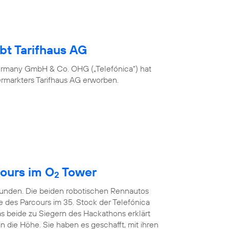
bt Tarifhaus AG
ermany GmbH & Co. OHG („Telefónica“) hat
ermarkters Tarifhaus AG erworben.
ours im O
Tower
2
kunden. Die beiden robotischen Rennautos
e des Parcours im 35. Stock der Telefónica
s beide zu Siegern des Hackathons erklärt
in die Höhe. Sie haben es geschafft, mit ihren