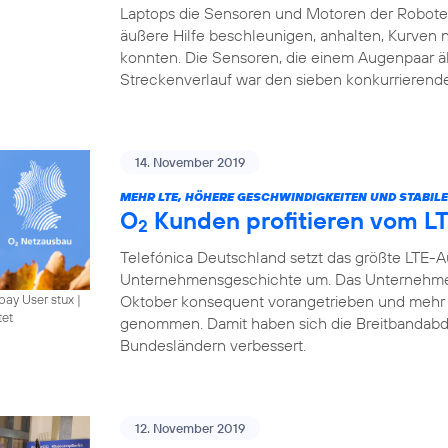
Laptops die Sensoren und Motoren der Roboter 
äußere Hilfe beschleunigen, anhalten, Kurven
konnten. Die Sensoren, die einem Augenpaar ä
Streckenverlauf war den sieben konkurrierend
14. November 2019
MEHR LTE, HÖHERE GESCHWINDIGKEITEN UND STABIL
O
Kunden profitieren vom L
2
Telefónica Deutschland setzt das größte LTE-
Unternehmensgeschichte um. Das Unternehme
Oktober konsequent vorangetrieben und mehr 
bay User stux
|
tet
genommen. Damit haben sich die Breitbandabde
Bundesländern verbessert.
12. November 2019