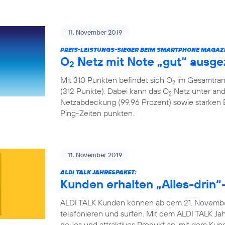
11. November 2019
PREIS-LEISTUNGS-SIEGER BEIM SMARTPHONE MAGAZI
O
Netz mit Note „gut“ ausge
2
Mit 310 Punkten befindet sich O
im Gesamtrank
2
(312 Punkte). Dabei kann das O
Netz unter and
2
Netzabdeckung (99,96 Prozent) sowie starken
Ping-Zeiten punkten.
11. November 2019
ALDI TALK JAHRESPAKET:
Kunden erhalten „Alles-drin“-
ALDI TALK Kunden können ab dem 21. November
telefonieren und surfen. Mit dem ALDI TALK Jah
neues und attraktives Produkt an, mit dem Ku