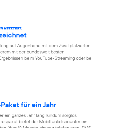
N NETZTEST:
zeichnet
ing auf Augenhöhe mit dem Zweitplatzierten
erem mit der bundesweit besten
 Ergebnissen beim YouTube-Streaming oder bei
Paket für ein Jahr
 ein ganzes Jahr lang rundum sorglos
respaket bietet der Mobilfunkdiscounter ein
nden über 12 Monate hinweg telefonieren, SMS