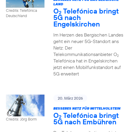
LAND
O
Telefónica bringt
Credits: Telefónica
2
5G nach
Deutschland
Engelskirchen
Im Herzen des Bergischen Landes
geht ein neuer 5G-Standort ans
Netz: Der
Telekommunikationsanbieter O
2
Telefónica hat in Engelskirchen
jetzt einen Mobilfunkstandort auf
5G erweitert
20. März 2026
BESSERES NETZ FÜR MITTELHOLSTEIN
O
Telefónica bringt
2
Credits: Jörg Borm
5G nach Embühren