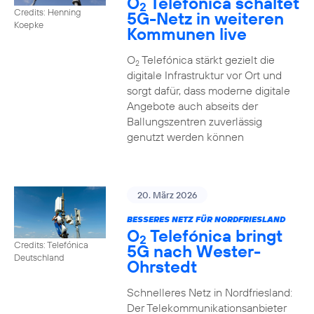
O
Telefónica schaltet
2
Credits: Henning
5G-Netz in weiteren
Koepke
Kommunen live
O
Telefónica stärkt gezielt die
2
digitale Infrastruktur vor Ort und
sorgt dafür, dass moderne digitale
Angebote auch abseits der
Ballungszentren zuverlässig
genutzt werden können
20. März 2026
BESSERES NETZ FÜR NORDFRIESLAND
O
Telefónica bringt
2
Credits: Telefónica
5G nach Wester-
Deutschland
Ohrstedt
Schnelleres Netz in Nordfriesland:
Der Telekommunikationsanbieter