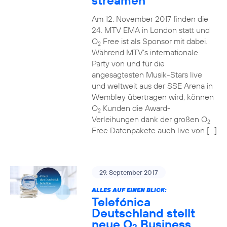
streamen
Am 12. November 2017 finden die
24. MTV EMA in London statt und
O
Free ist als Sponsor mit dabei.
2
Während MTV’s internationale
Party von und für die
angesagtesten Musik-Stars live
und weltweit aus der SSE Arena in
Wembley übertragen wird, können
O
Kunden die Award-
2
Verleihungen dank der großen O
2
Free Datenpakete auch live von […]
29. September 2017
ALLES AUF EINEN BLICK:
Telefónica
Deutschland stellt
neue O
Business
2