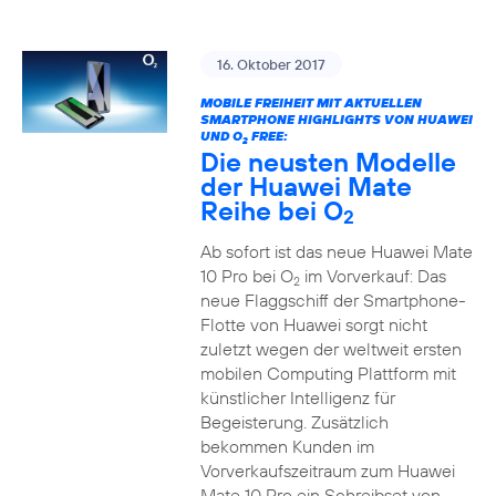
16. Oktober 2017
MOBILE FREIHEIT MIT AKTUELLEN
SMARTPHONE HIGHLIGHTS VON HUAWEI
UND O
FREE:
2
Die neusten Modelle
der Huawei Mate
Reihe bei O
2
Ab sofort ist das neue Huawei Mate
10 Pro bei O
im Vorverkauf: Das
2
neue Flaggschiff der Smartphone-
Flotte von Huawei sorgt nicht
zuletzt wegen der weltweit ersten
mobilen Computing Plattform mit
künstlicher Intelligenz für
Begeisterung. Zusätzlich
bekommen Kunden im
Vorverkaufszeitraum zum Huawei
Mate 10 Pro ein Schreibset von