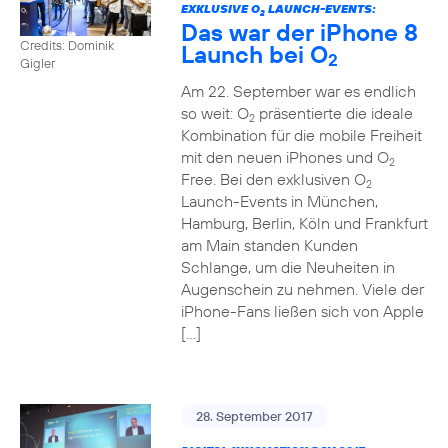
EXKLUSIVE O
LAUNCH-EVENTS:
2
Das war der iPhone 8
Credits: Dominik
Launch bei O
2
Gigler
Am 22. September war es endlich
so weit: O
präsentierte die ideale
2
Kombination für die mobile Freiheit
mit den neuen iPhones und O
2
Free. Bei den exklusiven O
2
Launch-Events in München,
Hamburg, Berlin, Köln und Frankfurt
am Main standen Kunden
Schlange, um die Neuheiten in
Augenschein zu nehmen. Viele der
iPhone-Fans ließen sich von Apple
[…]
28. September 2017