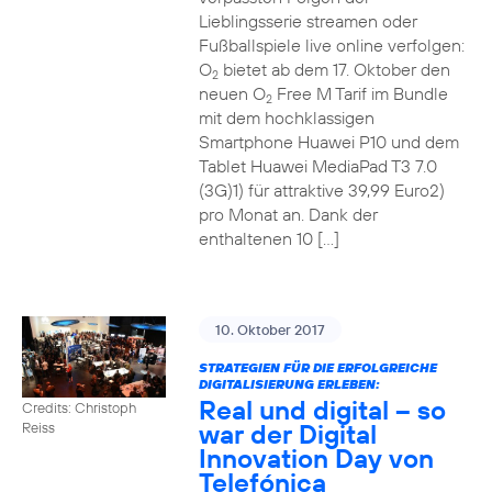
Lieblingsserie streamen oder
Fußballspiele live online verfolgen:
O
bietet ab dem 17. Oktober den
2
neuen O
Free M Tarif im Bundle
2
mit dem hochklassigen
Smartphone Huawei P10 und dem
Tablet Huawei MediaPad T3 7.0
(3G)1) für attraktive 39,99 Euro2)
pro Monat an. Dank der
enthaltenen 10 […]
10. Oktober 2017
STRATEGIEN FÜR DIE ERFOLGREICHE
DIGITALISIERUNG ERLEBEN:
Real und digital – so
Credits: Christoph
war der Digital
Reiss
Innovation Day von
Telefónica