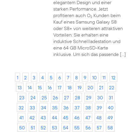
elegantem Design und einer
starken Performance. Jetzt
profitieren auch O
Kunden beim
2
Kauf eines Samsung Galaxy S8
oder S8+ von weiteren attraktiven
Vorteilen: Sie erhalten eine
induktive Schnellladestation und
eine 64 GB MicroSD-Karte
inklusive. Um sich das passende […]
1
2
3
4
5
6
7
8
9
10
11
12
13
14
15
16
17
18
19
20
21
22
23
24
25
26
27
28
29
30
31
32
33
34
35
36
37
38
39
40
41
42
43
44
45
46
47
48
49
50
51
52
53
54
55
56
57
58