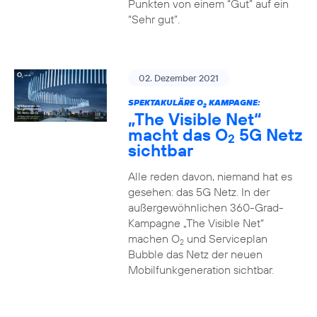
Punkten von einem “Gut” auf ein
“Sehr gut”.
02. Dezember 2021
SPEKTAKULÄRE O
KAMPAGNE:
2
„The Visible Net“
macht das O
5G Netz
2
sichtbar
Alle reden davon, niemand hat es
gesehen: das 5G Netz. In der
außergewöhnlichen 360-Grad-
Kampagne „The Visible Net“
machen O
und Serviceplan
2
Bubble das Netz der neuen
Mobilfunkgeneration sichtbar.