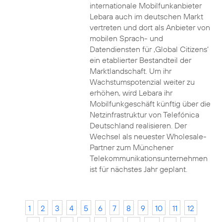
internationale Mobilfunkanbieter
Lebara auch im deutschen Markt
vertreten und dort als Anbieter von
mobilen Sprach- und
Datendiensten für ‚Global Citizens‘
ein etablierter Bestandteil der
Marktlandschaft. Um ihr
Wachstumspotenzial weiter zu
erhöhen, wird Lebara ihr
Mobilfunkgeschäft künftig über die
Netzinfrastruktur von Telefónica
Deutschland realisieren. Der
Wechsel als neuester Wholesale-
Partner zum Münchener
Telekommunikationsunternehmen
ist für nächstes Jahr geplant.
1
2
3
4
5
6
7
8
9
10
11
12