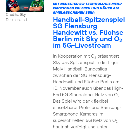
MIT NEUESTER 5G-TECHNOLOGIE MEHR
EMOTIONEN ERLEBEN UND NÄHER AM
SPIELGESCHEHEN SEIN:
Credits: Sky
Handball-Spitzenspiel
Deutschland
SG Flensburg
Handewitt vs. Füchse
Berlin mit Sky und O
2
im 5G-Livestream
In Kooperation mit O
präsentiert
2
Sky das Spitzenspiel in der Liqui
Moly Handball-Bundesliga
zwischen der SG Flensburg-
Handewitt und Füchse Berlin am
10. November auch über das High-
End 5G Standalone-Netz von O
.
2
Das Spiel wird dank flexibel
einsetzbarer Profi- und Samsung-
Smartphone-Kameras im
superschnellen 5G Netz von O
2
hautnah verfolgt und unter