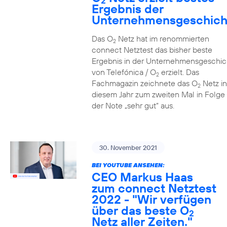
2
Ergebnis der
Unternehmensgeschich
Das O
Netz hat im renommierten
2
connect Netztest das bisher beste
Ergebnis in der Unternehmensgeschic
von Telefónica / O
erzielt. Das
2
Fachmagazin zeichnete das O
Netz in
2
diesem Jahr zum zweiten Mal in Folge 
der Note „sehr gut“ aus.
30. November 2021
BEI YOUTUBE ANSEHEN:
CEO Markus Haas
zum connect Netztest
2022 - "Wir verfügen
über das beste O
2
Netz aller Zeiten."