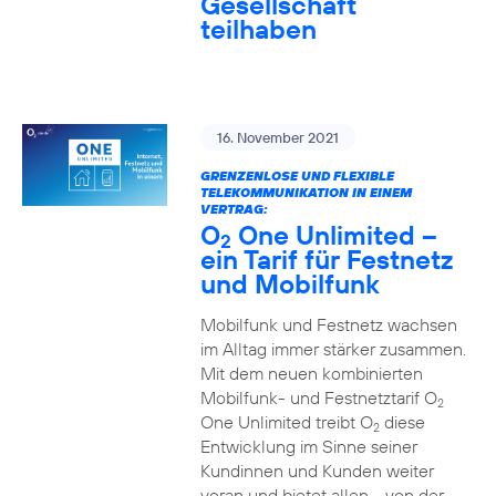
Gesellschaft
teilhaben
16. November 2021
GRENZENLOSE UND FLEXIBLE
TELEKOMMUNIKATION IN EINEM
VERTRAG:
O
One Unlimited –
2
ein Tarif für Festnetz
und Mobilfunk
Mobilfunk und Festnetz wachsen
im Alltag immer stärker zusammen.
Mit dem neuen kombinierten
Mobilfunk- und Festnetztarif O
2
One Unlimited treibt O
diese
2
Entwicklung im Sinne seiner
Kundinnen und Kunden weiter
voran und bietet allen - von der