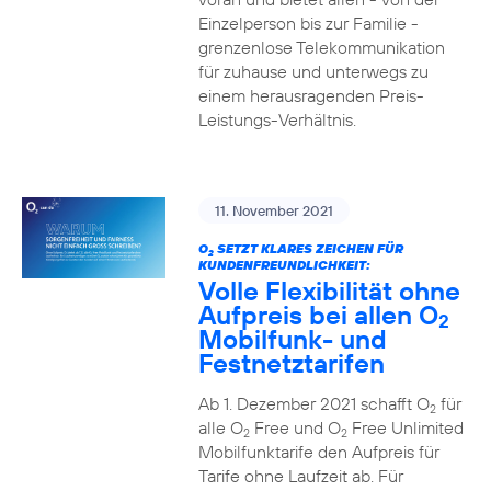
Einzelperson bis zur Familie -
grenzenlose Telekommunikation
für zuhause und unterwegs zu
einem herausragenden Preis-
Leistungs-Verhältnis.
11. November 2021
O
SETZT KLARES ZEICHEN FÜR
2
KUNDENFREUNDLICHKEIT:
Volle Flexibilität ohne
Aufpreis bei allen O
2
Mobilfunk- und
Festnetztarifen
Ab 1. Dezember 2021 schafft O
für
2
alle O
Free und O
Free Unlimited
2
2
Mobilfunktarife den Aufpreis für
Tarife ohne Laufzeit ab. Für