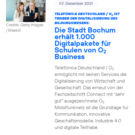
07. Dezember 2021
TELEFÓNICA DEUTSCHLAND / O
IST
2
TREIBER DER DIGITALISIERUNG DES
BILDUNGSWESENS:
Credits: Getty Images
Die Stadt Bochum
/ Maskot
erhält 1.000
Digitalpakete für
Schulen von O
2
Business
Telefónica Deutschland / O
2
ermöglicht mit seinen Services die
Digitalisierung von Wirtschaft und
Gesellschaft. Das erneut von der
Fachzeitschrift Connect mit “sehr
gut” ausgezeichnete O
2
Mobilfunknetz ist die Grundlage für
Kommunikation, innovative
Geschäftsmodelle, Industrie 4.0
und digitale Teilhabe.