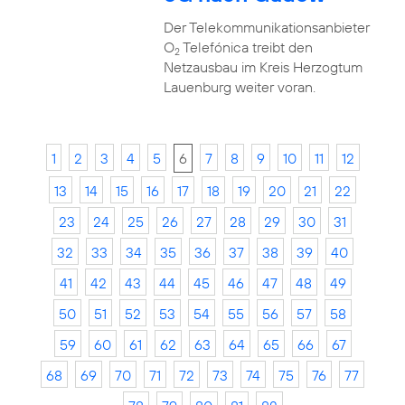
Der Telekommunikationsanbieter
O
Telefónica treibt den
2
Netzausbau im Kreis Herzogtum
Lauenburg weiter voran.
1
2
3
4
5
6
7
8
9
10
11
12
13
14
15
16
17
18
19
20
21
22
23
24
25
26
27
28
29
30
31
32
33
34
35
36
37
38
39
40
41
42
43
44
45
46
47
48
49
50
51
52
53
54
55
56
57
58
59
60
61
62
63
64
65
66
67
68
69
70
71
72
73
74
75
76
77