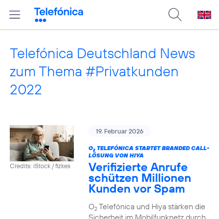
Telefónica Deutschland News
zum Thema #Privatkunden
2022
19. Februar 2026
O
TELEFÓNICA STARTET BRANDED CALL-
2
LÖSUNG VON HIYA
Verifizierte Anrufe
Credits: iStock / fizkes
schützen Millionen
Kunden vor Spam
O
Telefónica und Hiya stärken die
2
Sicherheit im Mobilfunknetz durch