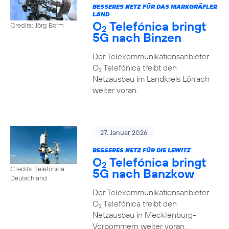
BESSERES NETZ FÜR DAS MARKGRÄFLER
LAND
O
Telefónica bringt
Credits: Jörg Borm
2
5G nach Binzen
Der Telekommunikationsanbieter
O
Telefónica treibt den
2
Netzausbau im Landkreis Lörrach
weiter voran.
27. Januar 2026
BESSERES NETZ FÜR DIE LEWITZ
O
Telefónica bringt
2
Credits: Telefónica
5G nach Banzkow
Deutschland
Der Telekommunikationsanbieter
O
Telefónica treibt den
2
Netzausbau in Mecklenburg-
Vorpommern weiter voran.