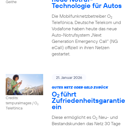
Geithe
Technologie für Autos
Die Mobilfunknetzbetreiber O
2
Telefónica, Deutsche Telekom und
Vodafone haben heute das neue
Auto-Notrufsystem „Next
Generation Emergency Call“ (NG
eCall) offiziell in ihren Netzen
gestartet.
21. Januar 2026
GUTES NETZ ODER GELD ZURÜCK
O
führt
2
Credits:
Zufriedenheitsgarantie
tempuraImages / O
ein
2
Telefónica
Diese ermöglicht es O
Neu- und
2
Bestandskunden das Netz 30 Tage