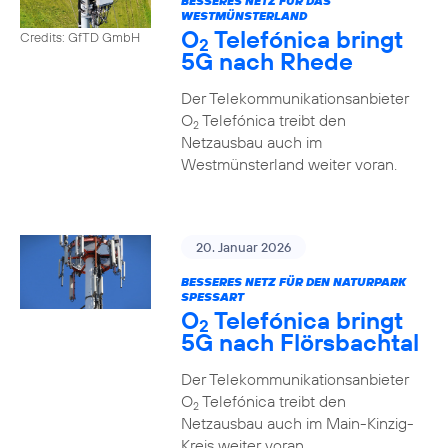
BESSERES NETZ FÜR DAS
WESTMÜNSTERLAND
O
Telefónica bringt
Credits: GfTD GmbH
2
5G nach Rhede
Der Telekommunikationsanbieter
O
Telefónica treibt den
2
Netzausbau auch im
Westmünsterland weiter voran.
20. Januar 2026
BESSERES NETZ FÜR DEN NATURPARK
SPESSART
O
Telefónica bringt
2
5G nach Flörsbachtal
Der Telekommunikationsanbieter
O
Telefónica treibt den
2
Netzausbau auch im Main-Kinzig-
Kreis weiter voran.