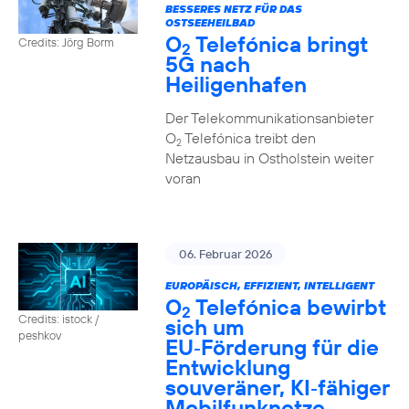
BESSERES NETZ FÜR DAS
OSTSEEHEILBAD
O
Telefónica bringt
Credits: Jörg Borm
2
5G nach
Heiligenhafen
Der Telekommunikationsanbieter
O
Telefónica treibt den
2
Netzausbau in Ostholstein weiter
voran
06. Februar 2026
EUROPÄISCH, EFFIZIENT, INTELLIGENT
O
Telefónica bewirbt
2
Credits: istock /
sich um
peshkov
EU‑Förderung für die
Entwicklung
souveräner, KI‑fähiger
Mobilfunknetze