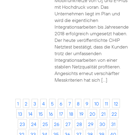
Mobilfunknetze von O
und E-Plus
2
mit Hochdruck voran. Das
Unternehmen liegt im Plan und
wird die eigentlichen
Integrationsarbeiten bis Jahresende
2018 erfolgreich umgesetzt haben.
Der heute veröffentlichte CHIP
Netztest bestätigt, dass die Kunden
trotz der umfassenden
Integrationsarbeiten von einer
stabilen Netzqualität profitieren.
Angesichts erneut verschärfter
Messkriterien hat sich […]
1
2
3
4
5
6
7
8
9
10
11
12
13
14
15
16
17
18
19
20
21
22
23
24
25
26
27
28
29
30
31
32
33
34
35
36
37
38
39
40