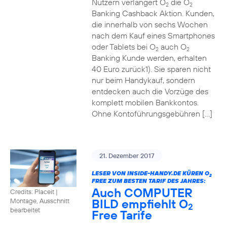
Nutzern verlängert O
die O
2
2
Banking Cashback Aktion. Kunden,
die innerhalb von sechs Wochen
nach dem Kauf eines Smartphones
oder Tablets bei O
auch O
2
2
Banking Kunde werden, erhalten
40 Euro zurück1). Sie sparen nicht
nur beim Handykauf, sondern
entdecken auch die Vorzüge des
komplett mobilen Bankkontos.
Ohne Kontoführungsgebühren […]
21. Dezember 2017
LESER VON INSIDE-HANDY.DE KÜREN O
2
FREE ZUM BESTEN TARIF DES JAHRES:
Auch COMPUTER
Credits: Placeit
|
BILD empfiehlt O
Montage, Ausschnitt
2
bearbeitet
Free Tarife