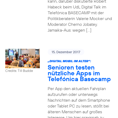
kann, darüber diskutierte Robert
Habeck beim UdL Digital Talk im
Telefónica BASECAMP mit der
Politikberaterin Valerie Mocker und
Moderator Cherno Jobatey.
Jamaika-Aus: wegen […]
15. Dezember 2017
„DIGITAL MOBIL IM ALTER“:
Senioren testen
Credits: Till Budde
nützliche Apps im
Telefónica Basecamp
Per App den aktuellen Fahrplan
aufzurufen oder unterwegs
Nachrichten auf dem Smartphone
oder Tablet PC zu lesen, stößt bei
älteren Menschen auf großes
Interesse. Um hier praxisnah zu