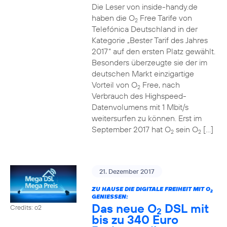
Die Leser von inside-handy.de
haben die O
Free Tarife von
2
Telefónica Deutschland in der
Kategorie „Bester Tarif des Jahres
2017“ auf den ersten Platz gewählt.
Besonders überzeugte sie der im
deutschen Markt einzigartige
Vorteil von O
Free, nach
2
Verbrauch des Highspeed-
Datenvolumens mit 1 Mbit/s
weitersurfen zu können. Erst im
September 2017 hat O
sein O
[…]
2
2
21. Dezember 2017
ZU HAUSE DIE DIGITALE FREIHEIT MIT O
2
GENIESSEN:
Das neue O
DSL mit
Credits: o2
2
bis zu 340 Euro