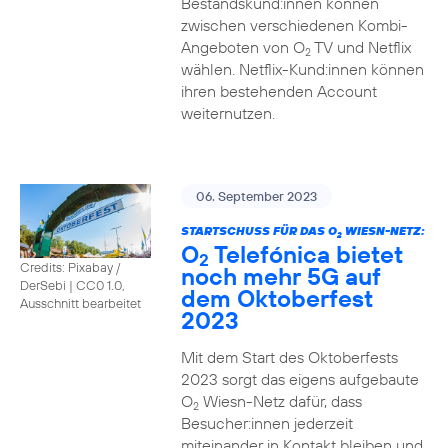
Bestandskund:innen können
zwischen verschiedenen Kombi-
Angeboten von O
TV und Netflix
2
wählen. Netflix-Kund:innen können
ihren bestehenden Account
weiternutzen.
06. September 2023
STARTSCHUSS FÜR DAS O
WIESN-NETZ:
2
O
Telefónica bietet
2
Credits: Pixabay /
noch mehr 5G auf
DerSebi
|
CC0 1.0,
dem Oktoberfest
Ausschnitt bearbeitet
2023
Mit dem Start des Oktoberfests
2023 sorgt das eigens aufgebaute
O
Wiesn-Netz dafür, dass
2
Besucher:innen jederzeit
miteinander in Kontakt bleiben und