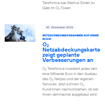
Telefónica war Markus Söder zu
Gast im O
Tower.
2
30. November 2023
NETZAUSBAUMASSNAHMEN AUF EINEN K
LICK:
O
2
Netzabdeckungskarte
zeigt geplante
Verbesserungen an
O
Telefónica investiert jedes Jahr
2
eine Milliarde Euro in den Ausbau
des O
Netzes und der eigenen
2
Services. Jetzt können O
2
Kund:innen nachvollziehen, ob bei
ihnen demnächst ausgebaut wird.