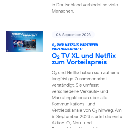
in Deutschland verbindet so viele
Menschen.
06. September 2023
O
UND NETFLIX VERTIEFEN
2
PARTNERSCHAFT:
O
TV XL und Netflix
2
zum Vorteilspreis
O
und Netflix haben sich auf eine
2
langfristige Zusammenarbeit
verständigt. Sie umfasst
verschiedene Verkaufs- und
Marketingaktionen über alle
Kommunikations- und
Vertriebskanäle von O
hinweg. Am
2
6. September 2023 startet die erste
Aktion. O
Neu- und
2