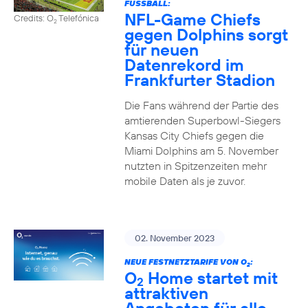
FUSSBALL:
NFL-Game Chiefs
Credits: O
Telefónica
2
gegen Dolphins sorgt
für neuen
Datenrekord im
Frankfurter Stadion
Die Fans während der Partie des
amtierenden Superbowl-Siegers
Kansas City Chiefs gegen die
Miami Dolphins am 5. November
nutzten in Spitzenzeiten mehr
mobile Daten als je zuvor.
02. November 2023
NEUE FESTNETZTARIFE VON O
:
2
O
Home startet mit
2
attraktiven