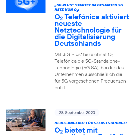
„5G PLUS“ STARTET IM GESAMTEN 5G
NETZ VON O
:
2
O
Telefónica aktiviert
2
neueste
Netztechnologie für
die Digitalisierung
Deutschlands
Mit „5G Plus“ bezeichnet O
2
Telefónica die 5G-Standalone-
Technologie (5G SA), bei der das
Unternehmen ausschließlich die
für 5G vorgesehenen Frequenzen
nutzt.
28. September 2023
NEUES ANGEBOT FÜR SELBSTSTÄNDIGE:
O
bietet mit
2