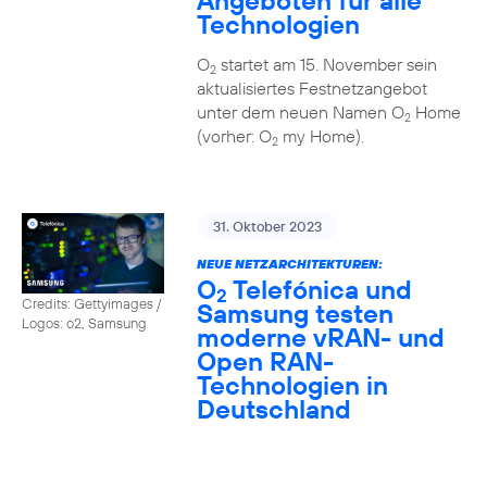
Angeboten für alle
Technologien
O
startet am 15. November sein
2
aktualisiertes Festnetzangebot
unter dem neuen Namen O
Home
2
(vorher: O
my Home).
2
31. Oktober 2023
NEUE NETZARCHITEKTUREN:
O
Telefónica und
2
Credits: Gettyimages /
Samsung testen
Logos: o2, Samsung
moderne vRAN- und
Open RAN-
Technologien in
Deutschland