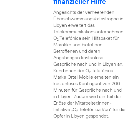
finanzieller Hilfe
Angesichts der verheerenden
Überschwemmungskatastrophe in
Libyen erweitert das
Telekommunikationsunternehmen
O
Telefónica sein Hilfspaket für
2
Marokko und bietet den
Betroffenen und deren
Angehörigen kostenlose
Gespräche nach und in Libyen an.
Kund:innen der O
Telefónica-
2
Marke Ortel Mobile erhalten ein
kostenloses Kontingent von 200
Minuten für Gespräche nach und
in Libyen. Zudem wird ein Teil der
Erlöse der Mitarbeiter:innen-
Initiative „O
Telefónica Run“ für die
2
Opfer in Libyen gespendet.