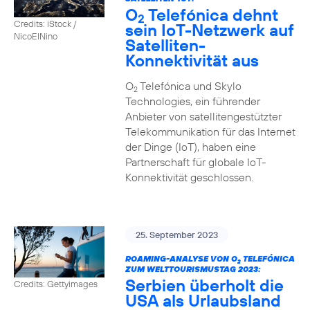
O
Telefónica dehnt
2
Credits: iStock /
sein IoT-Netzwerk auf
NicoElNino
Satelliten-
Konnektivität aus
O
Telefónica und Skylo
2
Technologies, ein führender
Anbieter von satellitengestützter
Telekommunikation für das Internet
der Dinge (IoT), haben eine
Partnerschaft für globale IoT-
Konnektivität geschlossen.
25. September 2023
ROAMING-ANALYSE VON O
TELEFÓNICA
2
ZUM WELTTOURISMUSTAG 2023:
Serbien überholt die
Credits: Gettyimages
USA als Urlaubsland