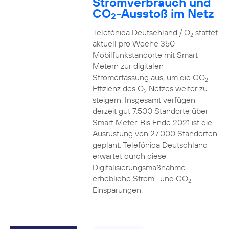
Stromverbrauch und
CO
-Ausstoß im Netz
2
Telefónica Deutschland / O
stattet
2
aktuell pro Woche 350
Mobilfunkstandorte mit Smart
Metern zur digitalen
Stromerfassung aus, um die CO
-
2
Effizienz des O
Netzes weiter zu
2
steigern. Insgesamt verfügen
derzeit gut 7.500 Standorte über
Smart Meter. Bis Ende 2021 ist die
Ausrüstung von 27.000 Standorten
geplant. Telefónica Deutschland
erwartet durch diese
Digitalisierungsmaßnahme
erhebliche Strom- und CO
-
2
Einsparungen.