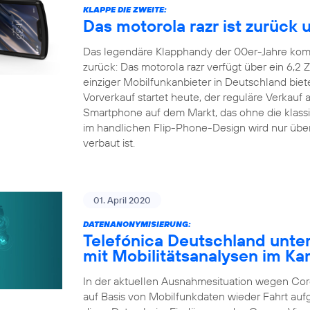
KLAPPE DIE ZWEITE:
Das motorola razr ist zurück u
Das legendäre Klapphandy der 00er-Jahre komm
zurück: Das motorola razr verfügt über ein 6,2 
einziger Mobilfunkanbieter in Deutschland biet
Vorverkauf startet heute, der reguläre Verkauf a
Smartphone auf dem Markt, das ohne die klas
im handlichen Flip-Phone-Design wird nur über 
verbaut ist.
01. April 2020
DATENANONYMISIERUNG:
Telefónica Deutschland unter
mit Mobilitätsanalysen im K
In der aktuellen Ausnahmesituation wegen Coro
auf Basis von Mobilfunkdaten wieder Fahrt au