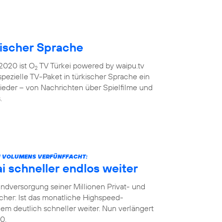
kischer Sprache
2020 ist O
TV Türkei powered by waipu.tv
2
 spezielle TV-Paket in türkischer Sprache ein
ieder – von Nachrichten über Spielfilme und
.
N VOLUMENS VERFÜNFFACHT:
 schneller endlos weiter
dversorgung seiner Millionen Privat- und
her: Ist das monatliche Highspeed-
m deutlich schneller weiter. Nun verlängert
0.