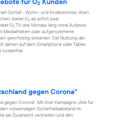
ebote für O
Kunden
2
hen Schlaf-, Wohn- und Kinderzimmer. Allen
chen, bietet O
ab sofort zwei
2
estet O
TV drei Monate lang ohne Aufpreis:
2
 aus Mediatheken oder aufgenommene
en gleichzeitig streamen. Die Nutzung der
wölf Jahren auf dem Smartphone oder Tablet
 kostenfrei.
eutschland gegen Corona“
nd gegen Corona“. Mit ihrer Kampagne „Alle für
en, den notwendigen Sicherheitsabstand im
te sie Zuversicht verbreiten und den