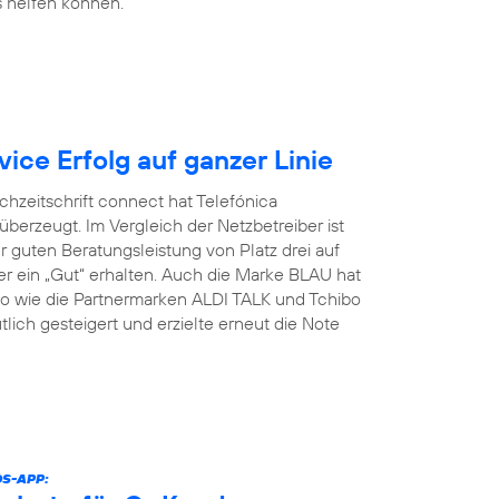
 helfen können.
ce Erfolg auf ganzer Linie
chzeitschrift connect hat Telefónica
erzeugt. Im Vergleich der Netzbetreiber ist
 guten Beratungsleistung von Platz drei auf
r ein „Gut“ erhalten. Auch die Marke BLAU hat
nso wie die Partnermarken ALDI TALK und Tchibo
lich gesteigert und erzielte erneut die Note
DS-APP: