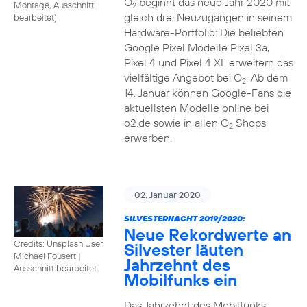
O
beginnt das neue Jahr 2020 mit
Montage, Ausschnitt
2
gleich drei Neuzugängen in seinem
bearbeitet
)
Hardware-Portfolio: Die beliebten
Google Pixel Modelle Pixel 3a,
Pixel 4 und Pixel 4 XL erweitern das
vielfältige Angebot bei O
. Ab dem
2
14. Januar können Google-Fans die
aktuellsten Modelle online bei
o2.de sowie in allen O
Shops
2
erwerben.
02. Januar 2020
SILVESTERNACHT 2019/2020:
Neue Rekordwerte an
Credits: Unsplash User
Silvester läuten
Michael Fousert
|
Jahrzehnt des
Ausschnitt bearbeitet
Mobilfunks ein
Das Jahrzehnt des Mobilfunks