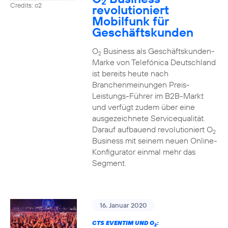
2
Credits: o2
revolutioniert
Mobilfunk für
Geschäftskunden
O
Business als Geschäftskunden-
2
Marke von Telefónica Deutschland
ist bereits heute nach
Branchenmeinungen Preis-
Leistungs-Führer im B2B-Markt
und verfügt zudem über eine
ausgezeichnete Servicequalität.
Darauf aufbauend revolutioniert O
2
Business mit seinem neuen Online-
Konfigurator einmal mehr das
Segment.
16. Januar 2020
CTS EVENTIM UND O
:
2