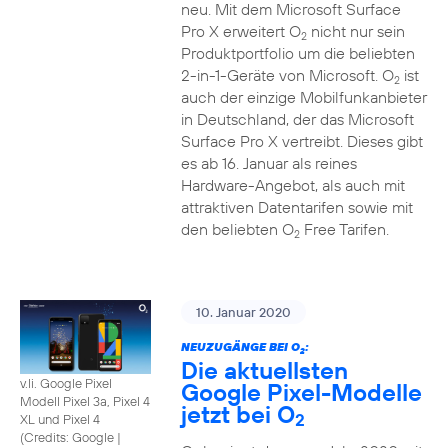
neu. Mit dem Microsoft Surface
Pro X erweitert O
nicht nur sein
2
Produktportfolio um die beliebten
2-in-1-Geräte von Microsoft. O
ist
2
auch der einzige Mobilfunkanbieter
in Deutschland, der das Microsoft
Surface Pro X vertreibt. Dieses gibt
es ab 16. Januar als reines
Hardware-Angebot, als auch mit
attraktiven Datentarifen sowie mit
den beliebten O
Free Tarifen.
2
10. Januar 2020
NEUZUGÄNGE BEI O
:
2
Die aktuellsten
v.li. Google Pixel
Google Pixel-Modelle
Modell Pixel 3a, Pixel 4
jetzt bei O
2
XL und Pixel 4
(
Credits: Google
|