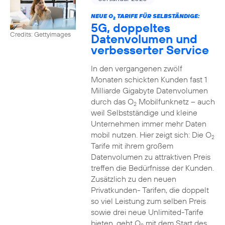
NEUE O
TARIFE FÜR SELBSTÄNDIGE:
2
5G, doppeltes
Credits: Gettyimages
Datenvolumen und
verbesserter Service
In den vergangenen zwölf
Monaten schickten Kunden fast 1
Milliarde Gigabyte Datenvolumen
durch das O
Mobilfunknetz – auch
2
weil Selbstständige und kleine
Unternehmen immer mehr Daten
mobil nutzen. Hier zeigt sich: Die O
2
Tarife mit ihrem großem
Datenvolumen zu attraktiven Preis
treffen die Bedürfnisse der Kunden.
Zusätzlich zu den neuen
Privatkunden- Tarifen, die doppelt
so viel Leistung zum selben Preis
sowie drei neue Unlimited-Tarife
bieten, geht O
mit dem Start des