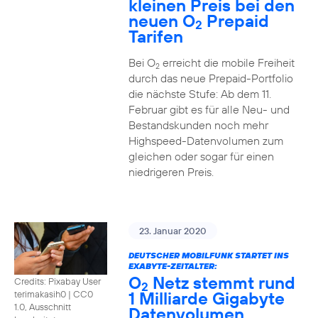
kleinen Preis bei den
neuen O
Prepaid
2
Tarifen
Bei O
erreicht die mobile Freiheit
2
durch das neue Prepaid-Portfolio
die nächste Stufe: Ab dem 11.
Februar gibt es für alle Neu- und
Bestandskunden noch mehr
Highspeed-Datenvolumen zum
gleichen oder sogar für einen
niedrigeren Preis.
23. Januar 2020
DEUTSCHER MOBILFUNK STARTET INS
EXABYTE-ZEITALTER:
O
Netz stemmt rund
Credits: Pixabay User
2
1 Milliarde Gigabyte
terimakasih0
|
CC0
1.0, Ausschnitt
Datenvolumen