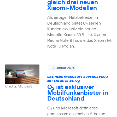
gleich drei neuen
Xiaomi-Modellen
Als einziger Netzbetreiber in
Deutschland bietet O
seinen
2
Kunden exklusiv die neuen
Modelle Xiaomi Mi 9 Lite, Xiaomi
Redmi Note 8T sowie das Xiaomi Mi
Note 10 Pro an.
13. Januar 2020
DAS NEUE MICROSOFT SURFACE PRO X
MIT LTE JETZT BEI O
:
2
O
ist exklusiver
Credits: Microsoft
2
Mobilfunkanbieter in
Deutschland
O
und Microsoft definieren
2
gemeinsam das mobile Arbeiten