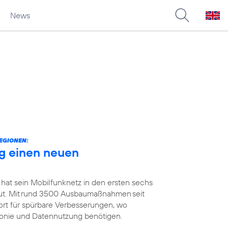
News
EGIONEN:
g einen neuen
 hat sein Mobilfunknetz in den ersten sechs
t. Mit rund 3500 Ausbaumaßnahmen seit
ort für spürbare Verbesserungen, wo
efonie und Datennutzung benötigen.