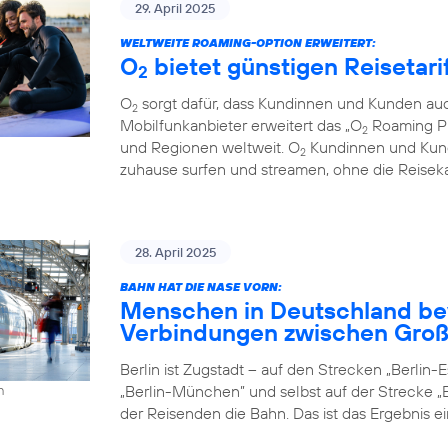
29. April 2025
WELTWEITE ROAMING-OPTION ERWEITERT:
O
bietet günstigen Reisetari
2
O
sorgt dafür, dass Kundinnen und Kunden auc
2
Mobilfunkanbieter erweitert das „O
Roaming Pl
2
und Regionen weltweit. O
Kundinnen und Kund
2
zuhause surfen und streamen, ohne die Reiseka
28. April 2025
BAHN HAT DIE NASE VORN:
Menschen in Deutschland be
Verbindungen zwischen Groß
Berlin ist Zugstadt – auf den Strecken „Berlin-Es
„Berlin-München” und selbst auf der Strecke „B
h
der Reisenden die Bahn. Das ist das Ergebnis e