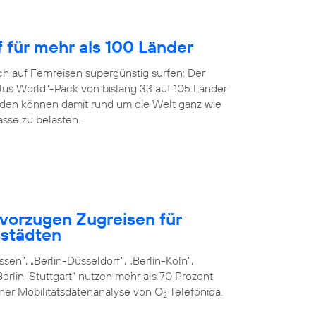
f für mehr als 100 Länder
h auf Fernreisen supergünstig surfen: Der
us World“-Pack von bislang 33 auf 105 Länder
en können damit rund um die Welt ganz wie
sse zu belasten.
vorzugen Zugreisen für
städten
sen”, „Berlin-Düsseldorf”, „Berlin-Köln”,
erlin-Stuttgart“ nutzen mehr als 70 Prozent
iner Mobilitätsdatenanalyse von O
Telefónica.
2