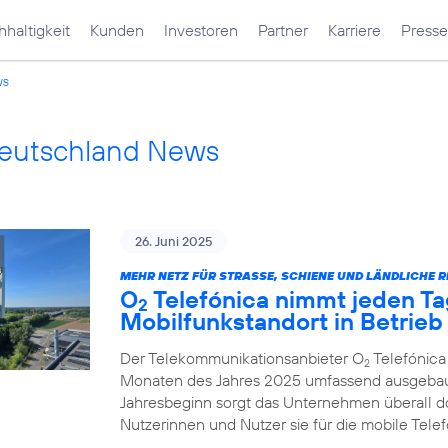
haltigkeit
Kunden
Investoren
Partner
Karriere
Presse
ws
Deutschland News
26. Juni 2025
MEHR NETZ FÜR STRASSE, SCHIENE UND LÄNDLICHE R
O
Telefónica nimmt jeden Ta
2
Mobilfunkstandort in Betrieb
Der Telekommunikationsanbieter O
Telefónica
2
Monaten des Jahres 2025 umfassend ausgebau
Jahresbeginn sorgt das Unternehmen überall d
Nutzerinnen und Nutzer sie für die mobile Tel