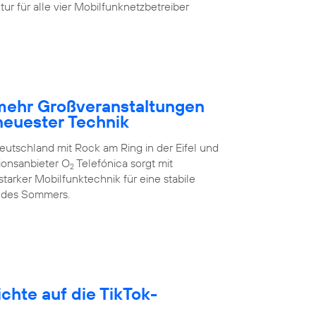
ur für alle vier Mobilfunknetzbetreiber
 mehr Großveranstaltungen
neuester Technik
eutschland mit Rock am Ring in der Eifel und
ionsanbieter O
Telefónica sorgt mit
2
arker Mobilfunktechnik für eine stabile
 des Sommers.
hte auf die TikTok-