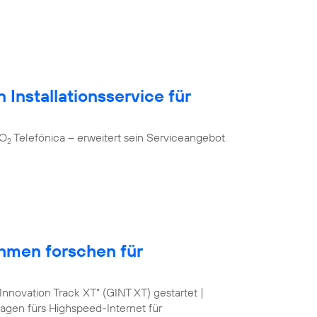
 Installationsservice für
 O
Telefónica – erweitert sein Serviceangebot.
2
hmen forschen für
nnovation Track XT“ (GINT XT) gestartet |
lagen fürs Highspeed-Internet für