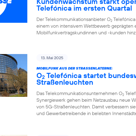
Kundenwachstum stärkt oper
Telefónica im ersten Quartal
Der Telekommunikationsanbieter O
Telefónica 
2
einem von intensivem Wettbewerb geprägten e
Mobilfunkvertragskundinnen und -kunden hi
13. Mai 2025
MOBILFUNK AUS DER STRASSENLATERNE:
O
Telefónica startet bunde
2
Straßenleuchten
Das Telekommunikationsunternehmen O
Telef
2
Synergiewerk gehen beim Netzausbau neue W
von 5G-Straßenleuchten. Damit verbessern sie
und Gewerbetreibende in belebten Innenstädte