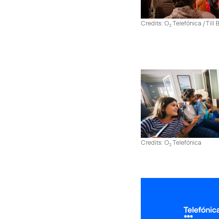
Credits: O
Telefónica / Till
2
Credits: O
Telefónica
2