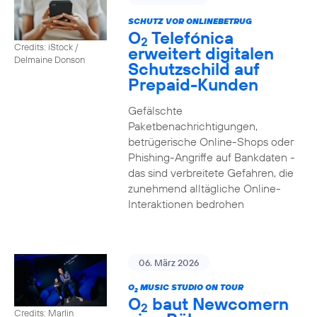
SCHUTZ VOR ONLINEBETRUG
O
Telefónica
2
Credits: iStock /
erweitert digitalen
Delmaine Donson
Schutzschild auf
Prepaid-Kunden
Gefälschte
Paketbenachrichtigungen,
betrügerische Online-Shops oder
Phishing-Angriffe auf Bankdaten -
das sind verbreitete Gefahren, die
zunehmend alltägliche Online-
Interaktionen bedrohen
06. März 2026
O
MUSIC STUDIO ON TOUR
2
O
baut Newcomern
2
Credits: Marlin