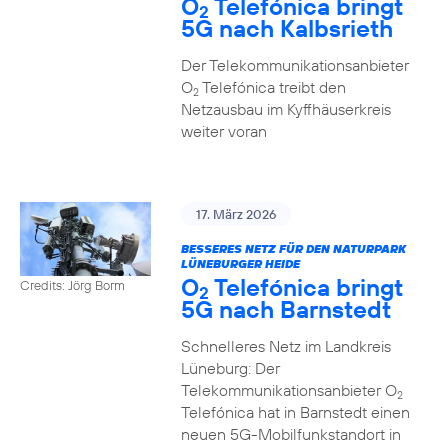
O
Telefónica bringt
2
5G nach Kalbsrieth
Der Telekommunikationsanbieter
O
Telefónica treibt den
2
Netzausbau im Kyffhäuserkreis
weiter voran
17. März 2026
BESSERES NETZ FÜR DEN NATURPARK
LÜNEBURGER HEIDE
O
Telefónica bringt
Credits: Jörg Borm
2
5G nach Barnstedt
Schnelleres Netz im Landkreis
Lüneburg: Der
Telekommunikationsanbieter O
2
Telefónica hat in Barnstedt einen
neuen 5G-Mobilfunkstandort in