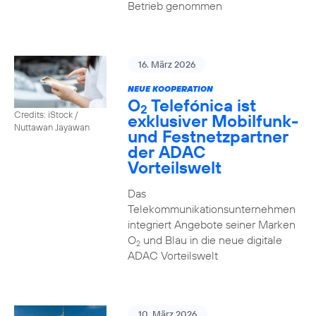
Betrieb genommen
16. März 2026
NEUE KOOPERATION
O
Telefónica ist
2
Credits: iStock /
exklusiver Mobilfunk-
Nuttawan Jayawan
und Festnetzpartner
der ADAC
Vorteilswelt
Das
Telekommunikationsunternehmen
integriert Angebote seiner Marken
O
und Blau in die neue digitale
2
ADAC Vorteilswelt
10. März 2026