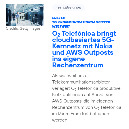
03. März 2026
ERSTER
TELEKOMMUNIKATIONSANBIETER
WELTWEIT
Credits: Gettyimages
O
Telefónica bringt
2
cloudbasiertes 5G-
Kernnetz mit Nokia
und AWS Outposts
ins eigene
Rechenzentrum
Als weltweit erster
Telekommunikationsanbieter
verlagert O
Telefónica produktive
2
Netzfunktionen auf Server von
AWS Outposts, die im eigenen
Rechenzentrum von O
Telefónica
2
im Raum Frankfurt betrieben
werden.