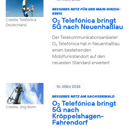
BESSERES NETZ FÜR DEN MAIN-KINZIG-
KREIS
O
Telefónica bringt
Credits: Telefónica
2
5G nach Neuenhaßlau
Deutschland
Der Telekommunikationsanbieter
O
Telefónica hat in Neuenhaßlau
2
einen bestehenden
Mobilfunkstandort auf den
neuesten Standard erweitert
10. März 2026
BESSERES NETZ AM SACHSENWALD
O
Telefónica bringt
2
Credits: Jörg Borm
5G nach
Kröppelshagen-
Fahrendorf