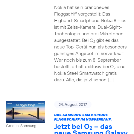
Nokia hat sein brandneues
Flaggschiff vorgestellt: Das
Highend-Smartphone Nokia 8 – es
ist mit Zeiss-Kamera, Dual-Sight-
Technologie und drei Mikrofonen
ausgestattet. Bei O
gibt es das
2
neue Top-Gerät nun als besonders
günstiges Angebot im Vorverkauf:
Wer noch bis zum 8. September
bestellt, erhält exklusiv bei O
eine
2
Nokia Steel Smartwatch gratis
dazu. Alle, die jetzt schon […]
24. August 2017
DAS SAMSUNG SMARTPHONE
FLAGGSCHIFF IM VORVERKAUF:
Jetzt bei O
– das
Credits: Samsung
2
neue Samsung Galaxy