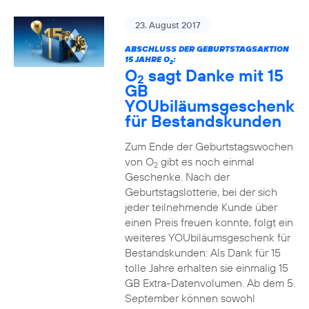
23. August 2017
ABSCHLUSS DER GEBURTSTAGSAKTION
15 JAHRE O
:
2
O
sagt Danke mit 15
2
GB
YOUbiläumsgeschenk
für Bestandskunden
Zum Ende der Geburtstagswochen
von O
gibt es noch einmal
2
Geschenke. Nach der
Geburtstagslotterie, bei der sich
jeder teilnehmende Kunde über
einen Preis freuen konnte, folgt ein
weiteres YOUbiläumsgeschenk für
Bestandskunden: Als Dank für 15
tolle Jahre erhalten sie einmalig 15
GB Extra-Datenvolumen. Ab dem 5.
September können sowohl