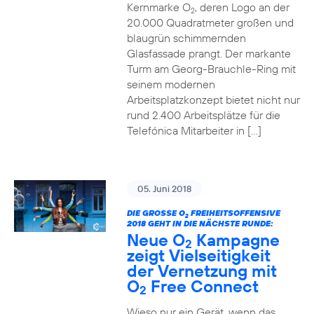
Kernmarke O
, deren Logo an der
2
20.000 Quadratmeter großen und
blaugrün schimmernden
Glasfassade prangt. Der markante
Turm am Georg-Brauchle-Ring mit
seinem modernen
Arbeitsplatzkonzept bietet nicht nur
rund 2.400 Arbeitsplätze für die
Telefónica Mitarbeiter in […]
05. Juni 2018
DIE GROSSE O
FREIHEITSOFFENSIVE
2
2018 GEHT IN DIE NÄCHSTE RUNDE:
Neue O
Kampagne
2
zeigt Vielseitigkeit
der Vernetzung mit
O
Free Connect
2
Wieso nur ein Gerät, wenn das