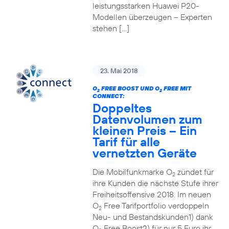
leistungsstarken Huawei P20-
Modellen überzeugen – Experten
stehen […]
23. Mai 2018
O
FREE BOOST UND O
FREE MIT
2
2
CONNECT:
Doppeltes
Datenvolumen zum
kleinen Preis – Ein
Tarif für alle
vernetzten Geräte
Die Mobilfunkmarke O
zündet für
2
ihre Kunden die nächste Stufe ihrer
Freiheitsoffensive 2018. Im neuen
O
Free Tarifportfolio verdoppeln
2
Neu- und Bestandskunden1) dank
O
Free Boost2) für nur 5 Euro ihr