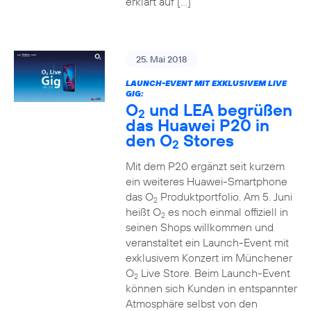
erklärt auf […]
25. Mai 2018
LAUNCH-EVENT MIT EXKLUSIVEM LIVE
GIG:
O
und LEA begrüßen
2
das Huawei P20 in
den O
Stores
2
Mit dem P20 ergänzt seit kurzem
ein weiteres Huawei-Smartphone
das O
Produktportfolio. Am 5. Juni
2
heißt O
es noch einmal offiziell in
2
seinen Shops willkommen und
veranstaltet ein Launch-Event mit
exklusivem Konzert im Münchener
O
Live Store. Beim Launch-Event
2
können sich Kunden in entspannter
Atmosphäre selbst von den