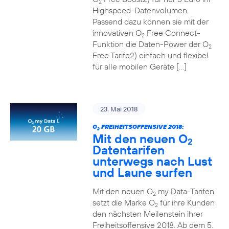
2
Highspeed-Datenvolumen.
Passend dazu können sie mit der
innovativen O
Free Connect-
2
Funktion die Daten-Power der O
2
Free Tarife2) einfach und flexibel
für alle mobilen Geräte […]
23. Mai 2018
O
FREIHEITSOFFENSIVE 2018:
2
Mit den neuen O
2
Datentarifen
unterwegs nach Lust
und Laune surfen
Mit den neuen O
my Data-Tarifen
2
setzt die Marke O
für ihre Kunden
2
den nächsten Meilenstein ihrer
Freiheitsoffensive 2018. Ab dem 5.