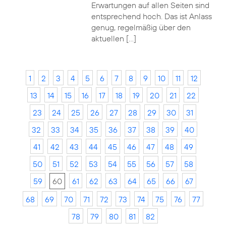
Erwartungen auf allen Seiten sind
entsprechend hoch. Das ist Anlass
genug, regelmäßig über den
aktuellen […]
1
2
3
4
5
6
7
8
9
10
11
12
13
14
15
16
17
18
19
20
21
22
23
24
25
26
27
28
29
30
31
32
33
34
35
36
37
38
39
40
41
42
43
44
45
46
47
48
49
50
51
52
53
54
55
56
57
58
59
60
61
62
63
64
65
66
67
68
69
70
71
72
73
74
75
76
77
78
79
80
81
82