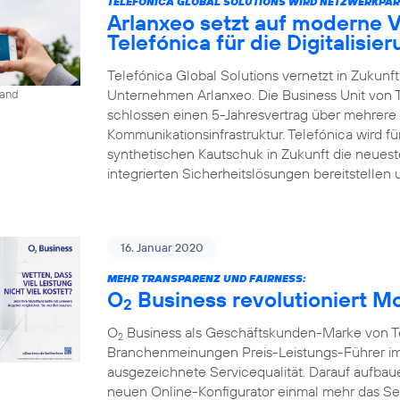
TELEFÓNICA GLOBAL SOLUTIONS WIRD NETZWERKPAR
Arlanxeo setzt auf moderne 
Telefónica für die Digitalisie
Telefónica Global Solutions vernetzt in Zukun
Unternehmen Arlanxeo. Die Business Unit von 
land
schlossen einen 5-Jahresvertrag über mehrere 
Kommunikationsinfrastruktur. Telefónica wird 
synthetischen Kautschuk in Zukunft die neues
integrierten Sicherheitslösungen bereitstellen 
16. Januar 2020
MEHR TRANSPARENZ UND FAIRNESS:
O
Business revolutioniert M
2
O
Business als Geschäftskunden-Marke von Tel
2
Branchenmeinungen Preis-Leistungs-Führer im
ausgezeichnete Servicequalität. Darauf aufbaue
neuen Online-Konfigurator einmal mehr das S