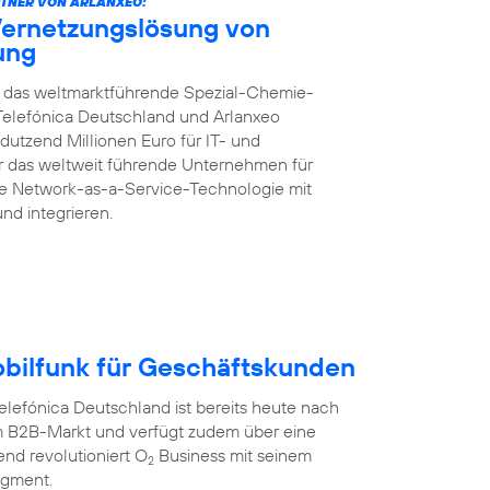
TNER VON ARLANXEO:
Vernetzungslösung von
rung
ft das weltmarktführende Spezial-Chemie-
Telefónica Deutschland und Arlanxeo
dutzend Millionen Euro für IT- und
für das weltweit führende Unternehmen für
te Network-as-a-Service-Technologie mit
und integrieren.
obilfunk für Geschäftskunden
efónica Deutschland ist bereits heute nach
 B2B-Markt und verfügt zudem über eine
nd revolutioniert O
Business mit seinem
2
egment.