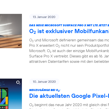
13. Januar 2020
DAS NEUE MICROSOFT SURFACE PRO X MIT LTE JETZT B
O
ist exklusiver Mobilfunkan
2
O
und Microsoft definieren gemeinsam das mob
2
Pro X erweitert O
nicht nur sein Produktportfo
2
Microsoft. O
ist auch der einzige Mobilfunkanb
2
Surface Pro X vertreibt. Dieses gibt es ab 16. 
attraktiven Datentarifen sowie mit den beliebt
10. Januar 2020
NEUZUGÄNGE BEI O
:
2
Die aktuellsten Google Pixel-
O
beginnt das neue Jahr 2020 mit gleich drei
2