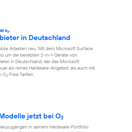
EI O
:
2
bieter in Deutschland
ile Arbeiten neu. Mit dem Microsoft Surface
lio um die beliebten 2-in-1-Geräte von
ieter in Deutschland, der das Microsoft
Januar als reines Hardware-Angebot, als auch mit
en O
Free Tarifen.
2
Modelle jetzt bei O
2
 Neuzugängen in seinem Hardware-Portfolio: