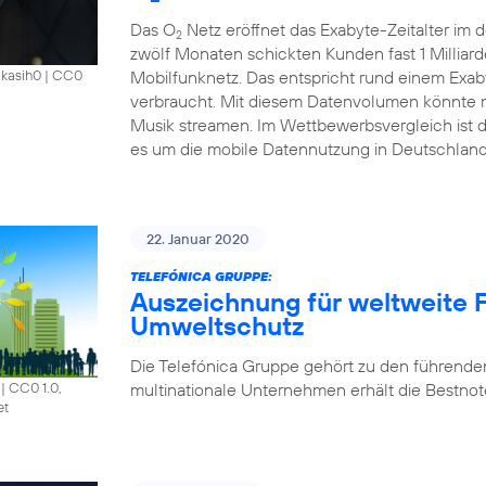
Das O
Netz eröffnet das Exabyte-Zeitalter im
2
zwölf Monaten schickten Kunden fast 1 Millia
Mobilfunknetz. Das entspricht rund einem Exab
akasih0
|
CC0
verbraucht. Mit diesem Datenvolumen könnte m
Musik streamen. Im Wettbewerbsvergleich ist 
es um die mobile Datennutzung in Deutschland
22. Januar 2020
TELEFÓNICA GRUPPE:
Auszeichnung für weltweite F
Umweltschutz
Die Telefónica Gruppe gehört zu den führende
multinationale Unternehmen erhält die Bestnote
|
CC0 1.0,
et