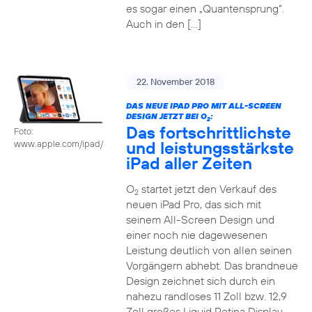
es sogar einen „Quantensprung“.
Auch in den […]
22. November 2018
DAS NEUE IPAD PRO MIT ALL-SCREEN
DESIGN JETZT BEI O
:
2
Das fortschrittlichste
Foto:
und leistungsstärkste
www.apple.com/ipad/
iPad aller Zeiten
O
startet jetzt den Verkauf des
2
neuen iPad Pro, das sich mit
seinem All-Screen Design und
einer noch nie dagewesenen
Leistung deutlich von allen seinen
Vorgängern abhebt. Das brandneue
Design zeichnet sich durch ein
nahezu randloses 11 Zoll bzw. 12,9
Zoll großes Liquid Retina Display