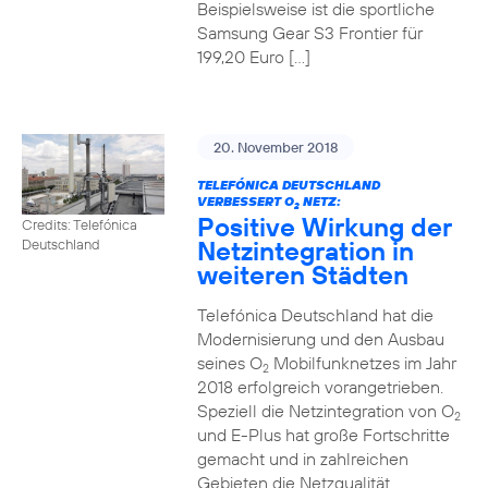
Beispielsweise ist die sportliche
Samsung Gear S3 Frontier für
199,20 Euro […]
20. November 2018
TELEFÓNICA DEUTSCHLAND
VERBESSERT O
NETZ:
2
Positive Wirkung der
Credits: Telefónica
Netzintegration in
Deutschland
weiteren Städten
Telefónica Deutschland hat die
Modernisierung und den Ausbau
seines O
Mobilfunknetzes im Jahr
2
2018 erfolgreich vorangetrieben.
Speziell die Netzintegration von O
2
und E-Plus hat große Fortschritte
gemacht und in zahlreichen
Gebieten die Netzqualität