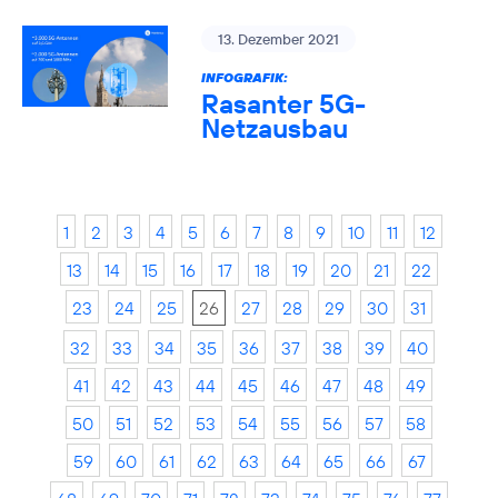
13. Dezember 2021
INFOGRAFIK:
Rasanter 5G-
Netzausbau
1
2
3
4
5
6
7
8
9
10
11
12
13
14
15
16
17
18
19
20
21
22
23
24
25
26
27
28
29
30
31
32
33
34
35
36
37
38
39
40
41
42
43
44
45
46
47
48
49
50
51
52
53
54
55
56
57
58
59
60
61
62
63
64
65
66
67