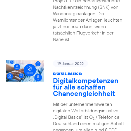
Projekt für die bedarfsgesteuerte
Nachtkennzeichnung (BNK) von
Windenergieanlagen. Die
Warnlichter der Anlagen leuchten
jetzt nur noch dann, wenn
tatsächlich Flugverkehr in der
Nähe ist.
19. Januar 2022
DIGITAL BASICS:
Digitalkompetenzen
für alle schaffen
Chancengleichheit
Mit der unternehmensweiten
digitalen Weiterbildungsinitiative
„Digital Basics“ ist O
/ Telefónica
2
Deutschland einen mutigen Schritt
gegangen, um allen rund 8.000