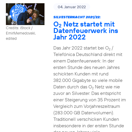
04. Januar 2022
SILVESTERNACHT 2021/22:
O
Netz startet mit
2
Credits: iStock /
Datenfeuerwerk ins
EmirMemedovski,
Jahr 2022
edited
Das Jahr 2022 startet bei O
/
2
Telefónica Deutschland direkt mit
einem Datenfeuerwerk: In der
ersten Stunde des neuen Jahres
schickten Kunden mit rund
382.000 Gigabyte so viele mobile
Daten durch das O
Netz wie nie
2
zuvor an Silvester. Das entspricht
einer Steigerung von 35 Prozent im
Vergleich zum Vorjahreszeitraum
(283.000 GB Datenvolumen).
Traditionell verschicken Kunden
insbesondere in der ersten Stunde