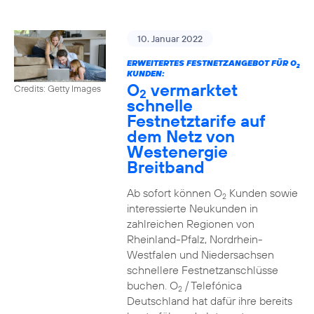
10. Januar 2022
ERWEITERTES FESTNETZANGEBOT FÜR O
2
KUNDEN:
O
vermarktet
Credits: Getty Images
2
schnelle
Festnetztarife auf
dem Netz von
Westenergie
Breitband
Ab sofort können O
Kunden sowie
2
interessierte Neukunden in
zahlreichen Regionen von
Rheinland-Pfalz, Nordrhein-
Westfalen und Niedersachsen
schnellere Festnetzanschlüsse
buchen. O
/ Telefónica
2
Deutschland hat dafür ihre bereits