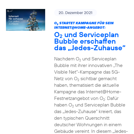
20. Dezember 2021
O
STARTET KAMPAGNE FÜR SEIN
2
INTERNET@HOME-ANGEBOT:
O
und Serviceplan
2
Bubble erschaffen
das „Jedes-Zuhause“
Nachdem O
und Serviceplan
2
Bubble mit ihrer innovativen „The
Visible Net“-Kampagne das 5G-
Netz von O
sichtbar gemacht
2
haben, thematisiert die aktuelle
Kampagne das Internet@Home-
Festnetzangebot von O
: Dafür
2
haben O
und Serviceplan Bubble
2
das „Jedes-Zuhause“ kreiert, das
den typischen Querschnitt
deutscher Wohnungen in einem
Gebäude vereint. In diesem „Jedes-