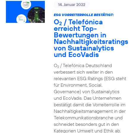
14. Januar 2022
ESG VORREITERROLLE BESTÄTIGT:
O
/ Telefónica
2
erreicht Top-
Bewertungen in
Nachhaltigkeitsratings
von Sustainalytics
und EcoVadis
O
/ Telefónica Deutschland
2
verbessert sich weiter in den
relevanten ESG Ratings (ESG steht
für Environment, Social,
Governance) von Sustainalytics
und EcoVadis. Das Unternehmen
bestätigt damit die Vorreiterrolle im
Nachhaltigkeitsmanagement in der
Telekommunikationsbranche und
schneidet besonders gut in den
Kategorien Umwelt und Ethik ab.