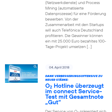
(Netzwerkdienste) und Process
Mining (automatisierte
Datenprozesse) für eine Förderung
bewerben. Von der
Zusammenarbeit mit den Startups
will auch Telefónica Deutschland
profitieren. Die Gewinner können
ein mit 25.000 Euro bezahltes 100-
Tage-Projekt umsetzen […]
04. April 2018
DANK VERBESSERUNGSOFFENSIVE ZU
NEUER STÄRKE:
O
Hotline überzeugt
2
im connect Service-
Test mit Gesamtnote
„Gut“
Der Service von O
präsentiert sich