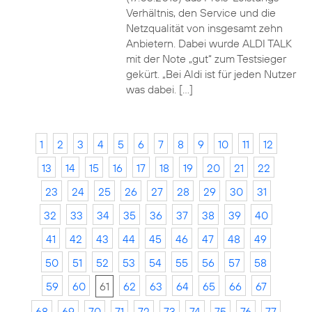
Verhältnis, den Service und die
Netzqualität von insgesamt zehn
Anbietern. Dabei wurde ALDI TALK
mit der Note „gut“ zum Testsieger
gekürt. „Bei Aldi ist für jeden Nutzer
was dabei. […]
1
2
3
4
5
6
7
8
9
10
11
12
13
14
15
16
17
18
19
20
21
22
23
24
25
26
27
28
29
30
31
32
33
34
35
36
37
38
39
40
41
42
43
44
45
46
47
48
49
50
51
52
53
54
55
56
57
58
59
60
61
62
63
64
65
66
67
68
69
70
71
72
73
74
75
76
77