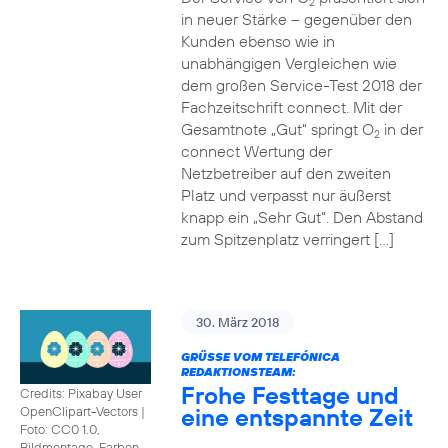
2
in neuer Stärke – gegenüber den
Kunden ebenso wie in
unabhängigen Vergleichen wie
dem großen Service-Test 2018 der
Fachzeitschrift connect. Mit der
Gesamtnote „Gut“ springt O
in der
2
connect Wertung der
Netzbetreiber auf den zweiten
Platz und verpasst nur äußerst
knapp ein „Sehr Gut“. Den Abstand
zum Spitzenplatz verringert […]
30. März 2018
GRÜSSE VOM TELEFÓNICA R
EDAKTIONSTEAM:
Frohe Festtage und
Credits: Pixabay User
eine entspannte Zeit
OpenClipart-Vectors
|
Foto: CC0 1.0,
Bildmontage, Farben