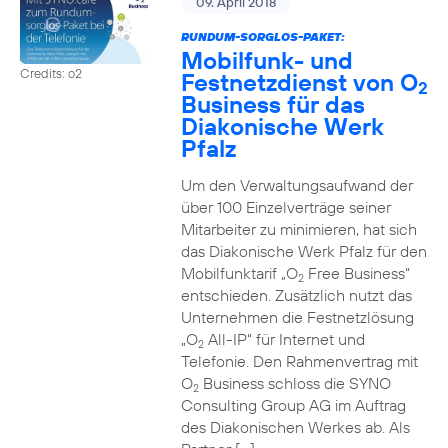
09. April 2018
RUNDUM-SORGLOS-PAKET:
Mobilfunk- und
Credits: o2
Festnetzdienst von O
2
Business für das
Diakonische Werk
Pfalz
Um den Verwaltungsaufwand der
über 100 Einzelverträge seiner
Mitarbeiter zu minimieren, hat sich
das Diakonische Werk Pfalz für den
Mobilfunktarif „O
Free Business“
2
entschieden. Zusätzlich nutzt das
Unternehmen die Festnetzlösung
„O
All-IP“ für Internet und
2
Telefonie. Den Rahmenvertrag mit
O
Business schloss die SYNO
2
Consulting Group AG im Auftrag
des Diakonischen Werkes ab. Als