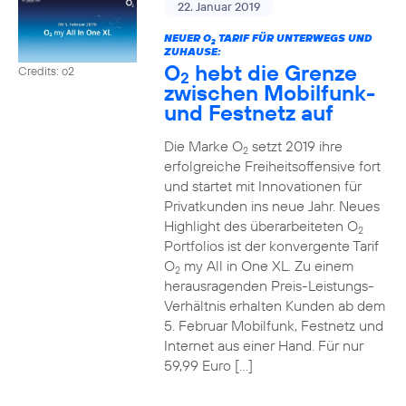
22. Januar 2019
NEUER O
TARIF FÜR UNTERWEGS UND
2
ZUHAUSE:
O
hebt die Grenze
Credits: o2
2
zwischen Mobilfunk-
und Festnetz auf
Die Marke O
setzt 2019 ihre
2
erfolgreiche Freiheitsoffensive fort
und startet mit Innovationen für
Privatkunden ins neue Jahr. Neues
Highlight des überarbeiteten O
2
Portfolios ist der konvergente Tarif
O
my All in One XL. Zu einem
2
herausragenden Preis-Leistungs-
Verhältnis erhalten Kunden ab dem
5. Februar Mobilfunk, Festnetz und
Internet aus einer Hand. Für nur
59,99 Euro […]