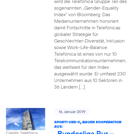
wird die Telefónica Gruppe Teil des
sogenannten „Gender-Equality
Index“ von Bloomberg. Das
Medienunternehmen honoriert
damit Fortschritte in Telefónicas
globaler Strategie für
Geschlechter-Diversität, Inklusion
sowie Work-Life-Balance.
Telefónica ist eines von nur 10
Telekommunikationsunternehmen,
das weltweit für den Index
ausgewählt wurde. Er umfasst 230
Unternehmen aus 10 Sektoren in
36 Ländern […]
16. Januar 2019
SPORT1 UND O
BAUEN KOOPERATION
2
AUS:
„Bundesliga Pur –
Credits: Telefónica