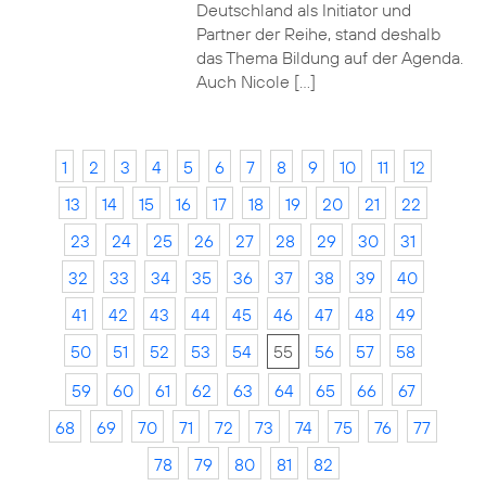
Deutschland als Initiator und
Partner der Reihe, stand deshalb
das Thema Bildung auf der Agenda.
Auch Nicole […]
1
2
3
4
5
6
7
8
9
10
11
12
13
14
15
16
17
18
19
20
21
22
23
24
25
26
27
28
29
30
31
32
33
34
35
36
37
38
39
40
41
42
43
44
45
46
47
48
49
50
51
52
53
54
55
56
57
58
59
60
61
62
63
64
65
66
67
68
69
70
71
72
73
74
75
76
77
78
79
80
81
82