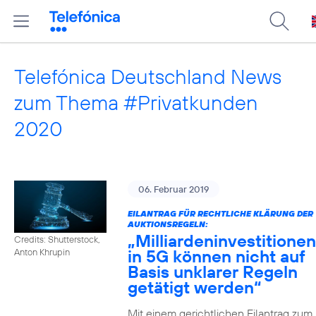
Telefónica Deutschland News
zum Thema #Privatkunden
2020
06. Februar 2019
EILANTRAG FÜR RECHTLICHE KLÄRUNG DER
AUKTIONSREGELN:
„Milliardeninvestitionen
Credits: Shutterstock,
in 5G können nicht auf
Anton Khrupin
Basis unklarer Regeln
getätigt werden“
Mit einem gerichtlichen Eilantrag zum