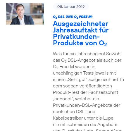
08. Januar 2019
O
DSL UND O
FREE M:
2
2
Ausgezeichneter
Jahresauftakt für
Privatkunden-
Produkte von O
2
Was für ein Jahresbeginn! Sowohl
das O
DSL-Angebot als auch der
2
O
Free M wurden in
2
unabhängigen Tests jeweils mit
einem „Sehr gut“ ausgezeichnet. In
dem soeben veröffentlichten
Produkt-Test der Fachzeitschrift
„connect“, welcher die
Privatkunden-DSL-Angebote der
deutschen DSL- und
Kabelbetreiber unter die Lupe
nimmt, schneiden die Angebote
von O
mit der Note „Sehr gut“ ab.