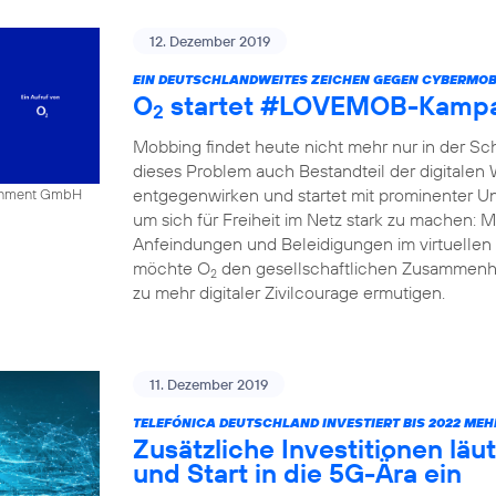
12. Dezember 2019
EIN DEUTSCHLANDWEITES ZEICHEN GEGEN CYBERMOB
O
startet #LOVEMOB-Kampa
2
Mobbing findet heute nicht mehr nur in der Schu
dieses Problem auch Bestandteil der digitalen
entgegenwirken und startet mit prominenter Un
tainment GmbH
um sich für Freiheit im Netz stark zu mache
Anfeindungen und Beleidigungen im virtuellen 
möchte O
den gesellschaftlichen Zusammenha
2
zu mehr digitaler Zivilcourage ermutigen.
11. Dezember 2019
TELEFÓNICA DEUTSCHLAND INVESTIERT BIS 2022 MEH
Zusätzliche Investitionen l
und Start in die 5G-Ära ein