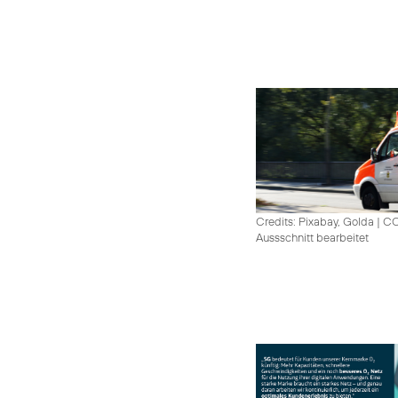
Credits: Pixabay, Golda
|
CC
Aussschnitt bearbeitet