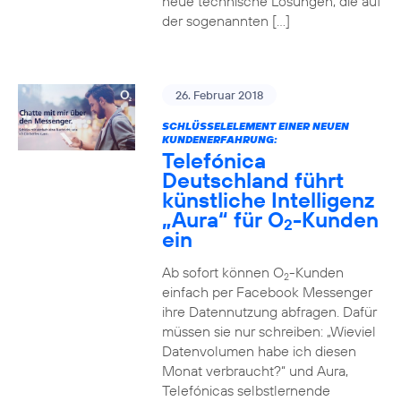
neue technische Lösungen, die auf
der sogenannten […]
26. Februar 2018
SCHLÜSSELELEMENT EINER NEUEN
KUNDENERFAHRUNG:
Telefónica
Deutschland führt
künstliche Intelligenz
„Aura“ für O
-Kunden
2
ein
Ab sofort können O
-Kunden
2
einfach per Facebook Messenger
ihre Datennutzung abfragen. Dafür
müssen sie nur schreiben: „Wieviel
Datenvolumen habe ich diesen
Monat verbraucht?“ und Aura,
Telefónicas selbstlernende