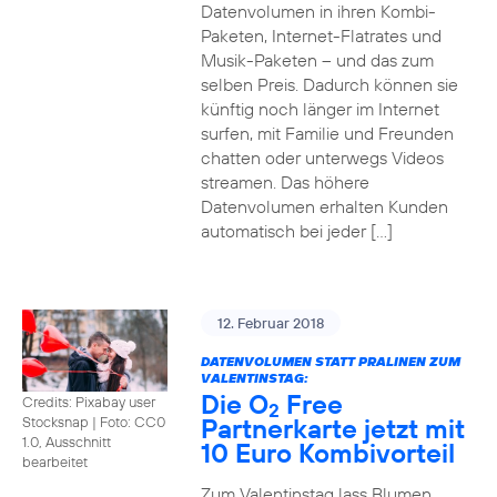
Datenvolumen in ihren Kombi-
Paketen, Internet-Flatrates und
Musik-Paketen – und das zum
selben Preis. Dadurch können sie
künftig noch länger im Internet
surfen, mit Familie und Freunden
chatten oder unterwegs Videos
streamen. Das höhere
Datenvolumen erhalten Kunden
automatisch bei jeder […]
12. Februar 2018
DATENVOLUMEN STATT PRALINEN ZUM
VALENTINSTAG:
Die O
Free
Credits: Pixabay user
2
Partnerkarte jetzt mit
Stocksnap
|
Foto: CC0
1.0, Ausschnitt
10 Euro Kombivorteil
bearbeitet
Zum Valentinstag lass Blumen