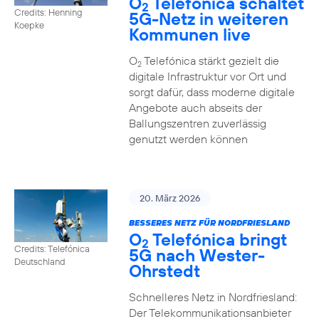
O
Telefónica schaltet
2
Credits: Henning
5G-Netz in weiteren
Koepke
Kommunen live
O
Telefónica stärkt gezielt die
2
digitale Infrastruktur vor Ort und
sorgt dafür, dass moderne digitale
Angebote auch abseits der
Ballungszentren zuverlässig
genutzt werden können
20. März 2026
BESSERES NETZ FÜR NORDFRIESLAND
O
Telefónica bringt
2
Credits: Telefónica
5G nach Wester-
Deutschland
Ohrstedt
Schnelleres Netz in Nordfriesland:
Der Telekommunikationsanbieter