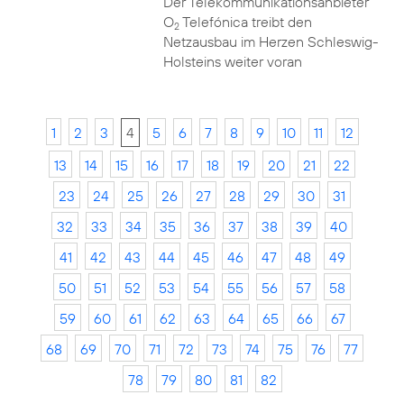
Der Telekommunikationsanbieter
O
Telefónica treibt den
2
Netzausbau im Herzen Schleswig-
Holsteins weiter voran
1
2
3
4
5
6
7
8
9
10
11
12
13
14
15
16
17
18
19
20
21
22
23
24
25
26
27
28
29
30
31
32
33
34
35
36
37
38
39
40
41
42
43
44
45
46
47
48
49
50
51
52
53
54
55
56
57
58
59
60
61
62
63
64
65
66
67
68
69
70
71
72
73
74
75
76
77
78
79
80
81
82