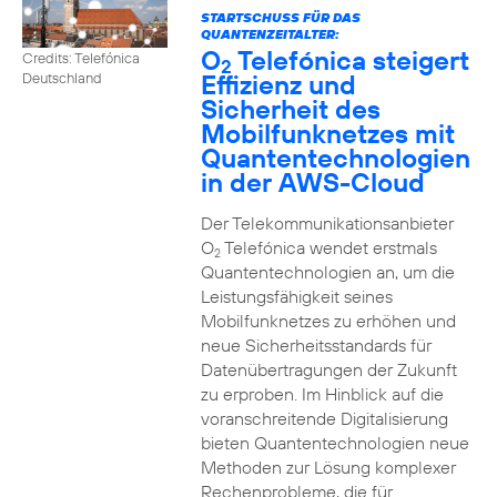
STARTSCHUSS FÜR DAS
QUANTENZEITALTER:
O
Telefónica steigert
Credits: Telefónica
2
Effizienz und
Deutschland
Sicherheit des
Mobilfunknetzes mit
Quantentechnologien
in der AWS-Cloud
Der Telekommunikationsanbieter
O
Telefónica wendet erstmals
2
Quantentechnologien an, um die
Leistungsfähigkeit seines
Mobilfunknetzes zu erhöhen und
neue Sicherheitsstandards für
Datenübertragungen der Zukunft
zu erproben. Im Hinblick auf die
voranschreitende Digitalisierung
bieten Quantentechnologien neue
Methoden zur Lösung komplexer
Rechenprobleme, die für