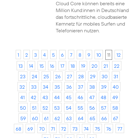
Cloud Core können bereits eine
Million Kund:innen in Deutschland
das fortschrittliche, cloudbasierte
Kernnetz für mobiles Surfen und
Telefonieren nutzen.
1
2
3
4
5
6
7
8
9
10
11
12
13
14
15
16
17
18
19
20
21
22
23
24
25
26
27
28
29
30
31
32
33
34
35
36
37
38
39
40
41
42
43
44
45
46
47
48
49
50
51
52
53
54
55
56
57
58
59
60
61
62
63
64
65
66
67
68
69
70
71
72
73
74
75
76
77