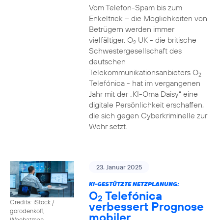
Vom Telefon-Spam bis zum
Enkeltrick – die Möglichkeiten von
Betrügern werden immer
vielfältiger. O
UK - die britische
2
Schwestergesellschaft des
deutschen
Telekommunikationsanbieters O
2
Telefónica - hat im vergangenen
Jahr mit der „KI-Oma Daisy“ eine
digitale Persönlichkeit erschaffen,
die sich gegen Cyberkriminelle zur
Wehr setzt.
23. Januar 2025
KI-GESTÜTZTE NETZPLANUNG:
O
Telefónica
2
Credits: iStock /
verbessert Prognose
gorodenkoff,
mobiler
Waehatman