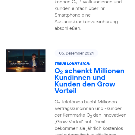
können O
Privatkundinnen und -
2
kunden einfach über ihr
Smartphone eine
Auslandskrankenversicherung
abschließen.
05. Dezember 2024
TREUE LOHNT SICH:
O
schenkt Millionen
2
Kundinnen und
Kunden den Grow
Vorteil
O
Telefónica bucht Millionen
2
Vertragskundinnen und -kunden
der Kernmarke O
den innovativen
2
„Grow Vorteil“ auf. Damit
bekommen sie jährlich kostenlos
und automatisch zusätzliches