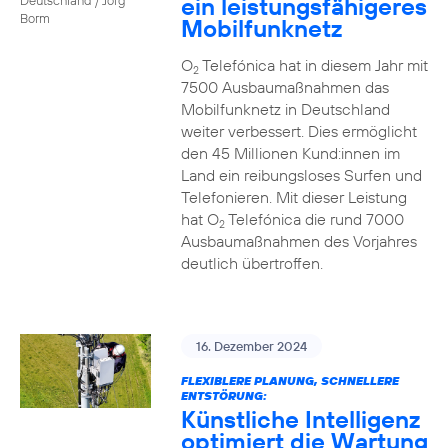
ein leistungsfähigeres
Borm
Mobilfunknetz
O
Telefónica hat in diesem Jahr mit
2
7500 Ausbaumaßnahmen das
Mobilfunknetz in Deutschland
weiter verbessert. Dies ermöglicht
den 45 Millionen Kund:innen im
Land ein reibungsloses Surfen und
Telefonieren. Mit dieser Leistung
hat O
Telefónica die rund 7000
2
Ausbaumaßnahmen des Vorjahres
deutlich übertroffen.
16. Dezember 2024
FLEXIBLERE PLANUNG, SCHNELLERE
ENTSTÖRUNG:
Künstliche Intelligenz
optimiert die Wartung