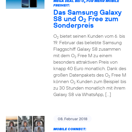
MEGA DEAL BEI O
FÜR MEHR MOBILE
2
FREIHEIT:
Das Samsung Galaxy
S8 und O
Free zum
2
Sonderpreis
O
bietet seinen Kunden vom 6. bis
2
19. Februar das beliebte Samsung
Flaggschiff Galaxy S8 zusammen
mit dem O
Free M zu einem
2
besonders attraktiven Preis von
knapp 40 Euro monatlich. Dank des
großen Datenpakets des O
Free M
2
können O
Kunden zum Beispiel bis
2
zu 30 Stunden monatlich mit ihrem
Galaxy S8 via WhatsApp, […]
08. Februar 2018
MOBILE CONNECT: