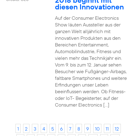
2018 beginnt mit
diesen Innovationen
Auf der Consumer Electronics
Show läuten Aussteller aus der
ganzen Welt alljährlich mit
innovativen Produkten aus den
Bereichen Entertainment,
Automobilindustrie, Fitness und
vielen mehr das Technikjahr ein.
Vom 9. bis zum 12. Januar sehen
Besucher wie Fußgänger-Airbags,
faltbare Smartphones und weitere
Erfindungen unser Leben
beeinflussen werden. Ob Fitness-
oder IoT- Begeisterter, auf der
Consumer Electronics […]
1
2
3
4
5
6
7
8
9
10
11
12