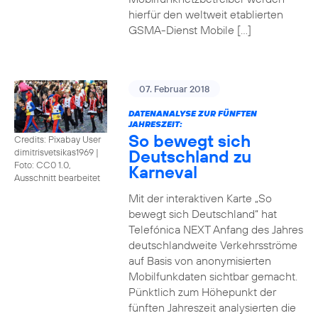
hierfür den weltweit etablierten
GSMA-Dienst Mobile […]
07. Februar 2018
DATENANALYSE ZUR FÜNFTEN
JAHRESZEIT:
So bewegt sich
Credits: Pixabay User
Deutschland zu
dimitrisvetsikas1969
|
Foto: CC0 1.0,
Karneval
Ausschnitt bearbeitet
Mit der interaktiven Karte „So
bewegt sich Deutschland“ hat
Telefónica NEXT Anfang des Jahres
deutschlandweite Verkehrsströme
auf Basis von anonymisierten
Mobilfunkdaten sichtbar gemacht.
Pünktlich zum Höhepunkt der
fünften Jahreszeit analysierten die