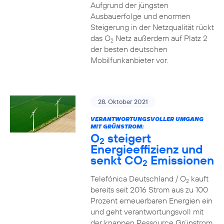
Aufgrund der jüngsten
Ausbauerfolge und enormen
Steigerung in der Netzqualität rückt
das O
Netz außerdem auf Platz 2
2
der besten deutschen
Mobilfunkanbieter vor.
28. Oktober 2021
VERANTWORTUNGSVOLLER UMGANG
MIT GRÜNSTROM:
O
steigert
2
Energieeffizienz und
senkt CO
Emissionen
2
Telefónica Deutschland / O
kauft
2
bereits seit 2016 Strom aus zu 100
Prozent erneuerbaren Energien ein
und geht verantwortungsvoll mit
der knappen Ressource Grünstrom