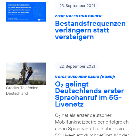
23. September 2021
ZITAT VALENTINA DAIBER:
Bestandsfrequenzen
verlängern statt
versteigern
22. September 2021
VOICE OVER NEW RADIO (VONR):
O
gelingt
2
Credits: Telefónica
Deutschlands erster
Deutschland
Sprachanruf im 5G-
Livenetz
O
hat als erster deutscher
2
Mobilfunknetzbetreiber erfolgreich
einen Sprachanruf rein über sein
5G Live-Netz durchgeführt. Mit der