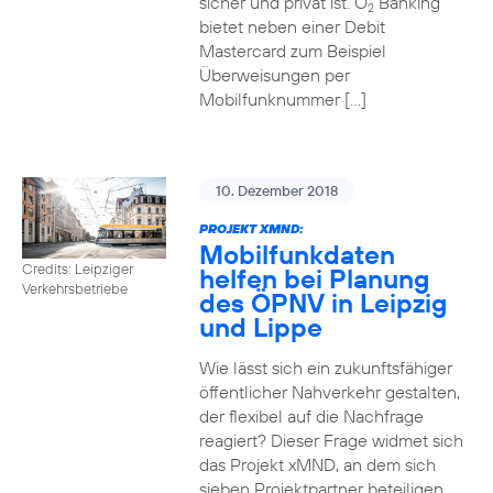
sicher und privat ist. O
Banking
2
bietet neben einer Debit
Mastercard zum Beispiel
Überweisungen per
Mobilfunknummer […]
10. Dezember 2018
PROJEKT XMND:
Mobilfunkdaten
Credits: Leipziger
helfen bei Planung
Verkehrsbetriebe
des ÖPNV in Leipzig
und Lippe
Wie lässt sich ein zukunftsfähiger
öffentlicher Nahverkehr gestalten,
der flexibel auf die Nachfrage
reagiert? Dieser Frage widmet sich
das Projekt xMND, an dem sich
sieben Projektpartner beteiligen.