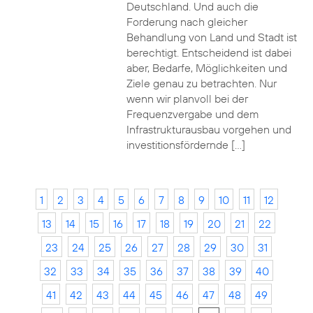
Deutschland. Und auch die
Forderung nach gleicher
Behandlung von Land und Stadt ist
berechtigt. Entscheidend ist dabei
aber, Bedarfe, Möglichkeiten und
Ziele genau zu betrachten. Nur
wenn wir planvoll bei der
Frequenzvergabe und dem
Infrastrukturausbau vorgehen und
investitionsfördernde […]
1
2
3
4
5
6
7
8
9
10
11
12
13
14
15
16
17
18
19
20
21
22
23
24
25
26
27
28
29
30
31
32
33
34
35
36
37
38
39
40
41
42
43
44
45
46
47
48
49