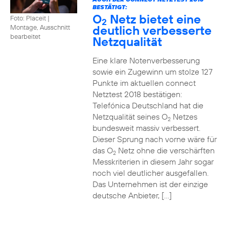
BESTÄTIGT:
O
Netz bietet eine
Foto: Placeit
|
2
deutlich verbesserte
Montage, Ausschnitt
bearbeitet
Netzqualität
Eine klare Notenverbesserung
sowie ein Zugewinn um stolze 127
Punkte im aktuellen connect
Netztest 2018 bestätigen:
Telefónica Deutschland hat die
Netzqualität seines O
Netzes
2
bundesweit massiv verbessert.
Dieser Sprung nach vorne wäre für
das O
Netz ohne die verschärften
2
Messkriterien in diesem Jahr sogar
noch viel deutlicher ausgefallen.
Das Unternehmen ist der einzige
deutsche Anbieter, […]