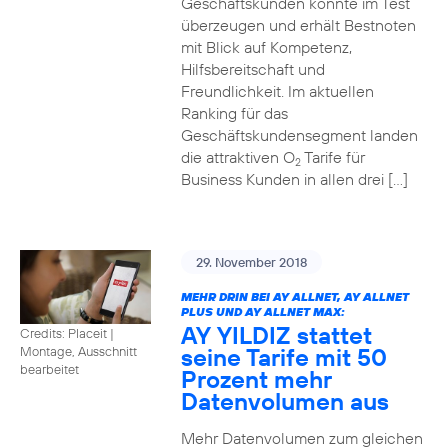
Geschäftskunden konnte im Test
überzeugen und erhält Bestnoten
mit Blick auf Kompetenz,
Hilfsbereitschaft und
Freundlichkeit. Im aktuellen
Ranking für das
Geschäftskundensegment landen
die attraktiven O
Tarife für
2
Business Kunden in allen drei […]
29. November 2018
MEHR DRIN BEI AY ALLNET, AY ALLNET
PLUS UND AY ALLNET MAX:
AY YILDIZ stattet
Credits: Placeit
|
seine Tarife mit 50
Montage, Ausschnitt
bearbeitet
Prozent mehr
Datenvolumen aus
Mehr Datenvolumen zum gleichen