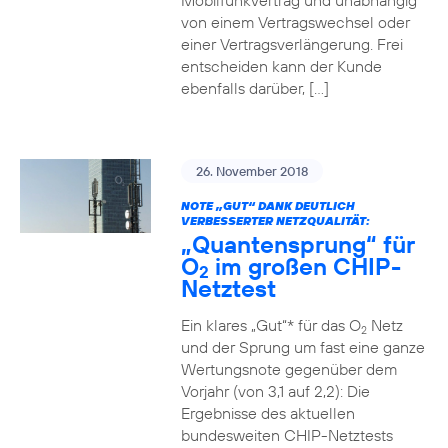
Mobilfunkvertrag und unabhängig
von einem Vertragswechsel oder
einer Vertragsverlängerung. Frei
entscheiden kann der Kunde
ebenfalls darüber, […]
26. November 2018
NOTE „GUT“ DANK DEUTLICH
VERBESSERTER NETZQUALITÄT:
„Quantensprung“ für
O
im großen CHIP-
2
Netztest
Ein klares „Gut“* für das O
Netz
2
und der Sprung um fast eine ganze
Wertungsnote gegenüber dem
Vorjahr (von 3,1 auf 2,2): Die
Ergebnisse des aktuellen
bundesweiten CHIP-Netztests