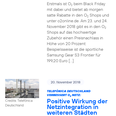
Erstmals ist O
beim Black Friday
2
mit dabei und bietet ab morgen
satte Rabatte in den O
Shops und
2
unter o2online.de. Am 23. und 24.
November 2018 gibt es in den O
2
Shops auf das hochwertige
Zubehör einen Preisnachlass in
Höhe von 20 Prozent:
Beispielsweise ist die sportliche
Samsung Gear S3 Frontier für
199,20 Euro […]
20. November 2018
TELEFÓNICA DEUTSCHLAND
VERBESSERT O
NETZ:
2
Positive Wirkung der
Credits: Telefónica
Netzintegration in
Deutschland
weiteren Städten