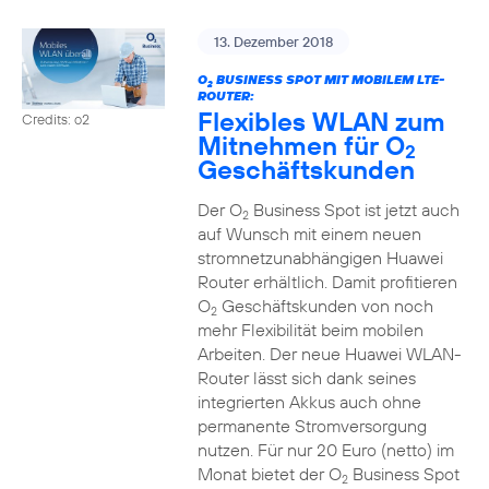
13. Dezember 2018
O
BUSINESS SPOT MIT MOBILEM LTE-
2
ROUTER:
Flexibles WLAN zum
Credits: o2
Mitnehmen für O
2
Geschäftskunden
Der O
Business Spot ist jetzt auch
2
auf Wunsch mit einem neuen
stromnetzunabhängigen Huawei
Router erhältlich. Damit profitieren
O
Geschäftskunden von noch
2
mehr Flexibilität beim mobilen
Arbeiten. Der neue Huawei WLAN-
Router lässt sich dank seines
integrierten Akkus auch ohne
permanente Stromversorgung
nutzen. Für nur 20 Euro (netto) im
Monat bietet der O
Business Spot
2