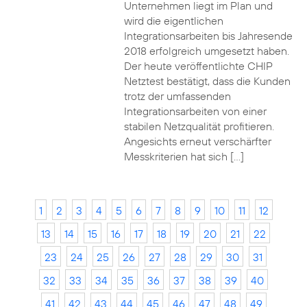
Unternehmen liegt im Plan und
wird die eigentlichen
Integrationsarbeiten bis Jahresende
2018 erfolgreich umgesetzt haben.
Der heute veröffentlichte CHIP
Netztest bestätigt, dass die Kunden
trotz der umfassenden
Integrationsarbeiten von einer
stabilen Netzqualität profitieren.
Angesichts erneut verschärfter
Messkriterien hat sich […]
1
2
3
4
5
6
7
8
9
10
11
12
13
14
15
16
17
18
19
20
21
22
23
24
25
26
27
28
29
30
31
32
33
34
35
36
37
38
39
40
41
42
43
44
45
46
47
48
49