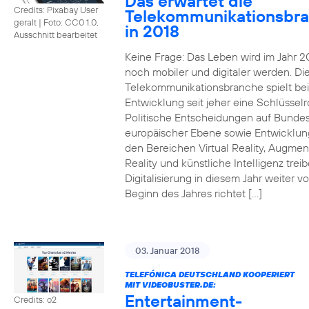
Das erwartet die
Credits: Pixabay User
Telekommunikationsbr
geralt
|
Foto: CC0 1.0,
in 2018
Ausschnitt bearbeitet
Keine Frage: Das Leben wird im Jahr 2
noch mobiler und digitaler werden. Di
Telekommunikationsbranche spielt bei
Entwicklung seit jeher eine Schlüsselro
Politische Entscheidungen auf Bunde
europäischer Ebene sowie Entwicklun
den Bereichen Virtual Reality, Augme
Reality und künstliche Intelligenz trei
Digitalisierung in diesem Jahr weiter vo
Beginn des Jahres richtet […]
03. Januar 2018
TELEFÓNICA DEUTSCHLAND KOOPERIERT
MIT VIDEOBUSTER.DE:
Entertainment-
Credits: o2