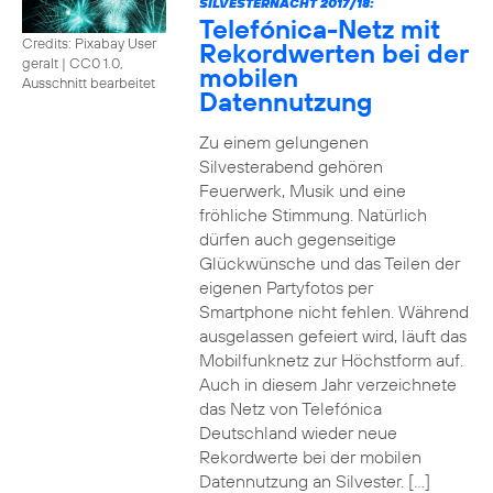
SILVESTERNACHT 2017/18:
Telefónica-Netz mit
Credits: Pixabay User
Rekordwerten bei der
geralt
|
CC0 1.0,
mobilen
Ausschnitt bearbeitet
Datennutzung
Zu einem gelungenen
Silvesterabend gehören
Feuerwerk, Musik und eine
fröhliche Stimmung. Natürlich
dürfen auch gegenseitige
Glückwünsche und das Teilen der
eigenen Partyfotos per
Smartphone nicht fehlen. Während
ausgelassen gefeiert wird, läuft das
Mobilfunknetz zur Höchstform auf.
Auch in diesem Jahr verzeichnete
das Netz von Telefónica
Deutschland wieder neue
Rekordwerte bei der mobilen
Datennutzung an Silvester. […]