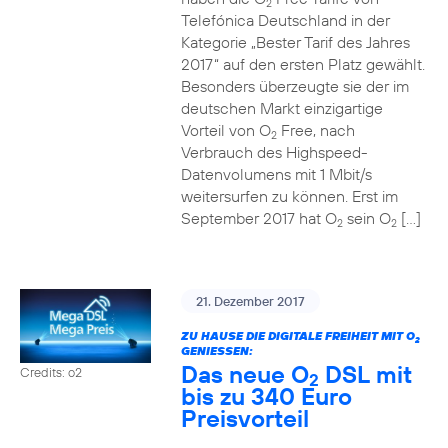
2
Telefónica Deutschland in der
Kategorie „Bester Tarif des Jahres
2017“ auf den ersten Platz gewählt.
Besonders überzeugte sie der im
deutschen Markt einzigartige
Vorteil von O
Free, nach
2
Verbrauch des Highspeed-
Datenvolumens mit 1 Mbit/s
weitersurfen zu können. Erst im
September 2017 hat O
sein O
[…]
2
2
21. Dezember 2017
ZU HAUSE DIE DIGITALE FREIHEIT MIT O
2
GENIESSEN:
Das neue O
DSL mit
Credits: o2
2
bis zu 340 Euro
Preisvorteil