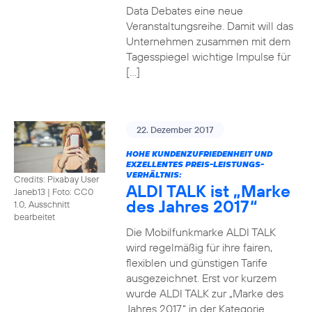
Data Debates eine neue
Veranstaltungsreihe. Damit will das
Unternehmen zusammen mit dem
Tagesspiegel wichtige Impulse für
[…]
22. Dezember 2017
HOHE KUNDENZUFRIEDENHEIT UND
EXZELLENTES PREIS-LEISTUNGS-
VERHÄLTNIS:
Credits: Pixabay User
ALDI TALK ist „Marke
Janeb13
|
Foto: CC0
des Jahres 2017“
1.0, Ausschnitt
bearbeitet
Die Mobilfunkmarke ALDI TALK
wird regelmäßig für ihre fairen,
flexiblen und günstigen Tarife
ausgezeichnet. Erst vor kurzem
wurde ALDI TALK zur „Marke des
Jahres 2017“ in der Kategorie