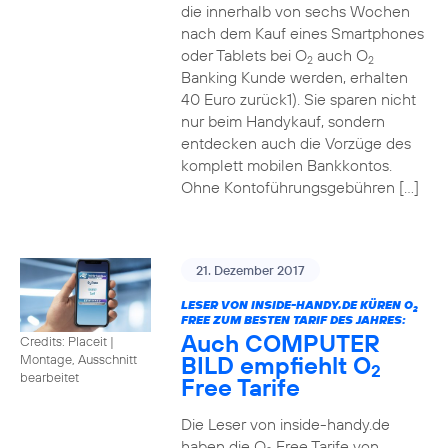
die innerhalb von sechs Wochen
nach dem Kauf eines Smartphones
oder Tablets bei O
auch O
2
2
Banking Kunde werden, erhalten
40 Euro zurück1). Sie sparen nicht
nur beim Handykauf, sondern
entdecken auch die Vorzüge des
komplett mobilen Bankkontos.
Ohne Kontoführungsgebühren […]
21. Dezember 2017
LESER VON INSIDE-HANDY.DE KÜREN O
2
FREE ZUM BESTEN TARIF DES JAHRES:
Auch COMPUTER
Credits: Placeit
|
BILD empfiehlt O
Montage, Ausschnitt
2
bearbeitet
Free Tarife
Die Leser von inside-handy.de
haben die O
Free Tarife von