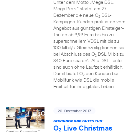
Unter dem Motto „Mega DSL.
Mega Preis.” startet am 27.
Dezember die neue O
DSL-
2
Kampagne. Kunden profitieren vom
Angebot aus günstigen Einsteiger-
Tarifen ab 9,99 Euro bis hin zu
superschnellem VDSL mit bis zu
100 Mbit/s. Gleichzeitig können sie
bei Abschluss des O
DSL M bis zu
2
340 Euro sparen
. Alle DSL-Tarife
1)
sind auch ohne Laufzeit erhältlich.
Damit bietet O
den Kunden bei
2
Mobilfunk wie DSL die mobile
Freiheit für ihr digitales Leben.
20. Dezember 2017
GEWINNEN UND GUTES TUN:
O
Live Christmas
2
Credits: Sebastian F.