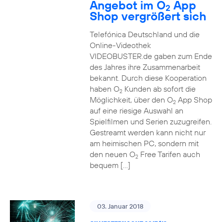
Angebot im O
App
2
Shop vergrößert sich
Telefónica Deutschland und die
Online-Videothek
VIDEOBUSTER.de gaben zum Ende
des Jahres ihre Zusammenarbeit
bekannt. Durch diese Kooperation
haben O
Kunden ab sofort die
2
Möglichkeit, über den O
App Shop
2
auf eine riesige Auswahl an
Spielfilmen und Serien zuzugreifen.
Gestreamt werden kann nicht nur
am heimischen PC, sondern mit
den neuen O
Free Tarifen auch
2
bequem […]
03. Januar 2018