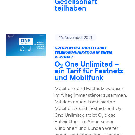
Gesellschaft
teilhaben
16. November 2021
GRENZENLOSE UND FLEXIBLE
TELEKOMMUNIKATION IN EINEM
VERTRAG:
O
One Unlimited –
2
ein Tarif für Festnetz
und Mobilfunk
Mobilfunk und Festnetz wachsen
im Alltag immer stärker zusammen.
Mit dem neuen kombinierten
Mobilfunk- und Festnetztarif O
2
One Unlimited treibt O
diese
2
Entwicklung im Sinne seiner
Kundinnen und Kunden weiter
voran und bietet allen - von der