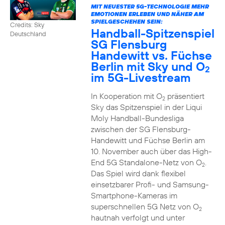
MIT NEUESTER 5G-TECHNOLOGIE MEHR
EMOTIONEN ERLEBEN UND NÄHER AM
SPIELGESCHEHEN SEIN:
Credits: Sky
Handball-Spitzenspiel
Deutschland
SG Flensburg
Handewitt vs. Füchse
Berlin mit Sky und O
2
im 5G-Livestream
In Kooperation mit O
präsentiert
2
Sky das Spitzenspiel in der Liqui
Moly Handball-Bundesliga
zwischen der SG Flensburg-
Handewitt und Füchse Berlin am
10. November auch über das High-
End 5G Standalone-Netz von O
.
2
Das Spiel wird dank flexibel
einsetzbarer Profi- und Samsung-
Smartphone-Kameras im
superschnellen 5G Netz von O
2
hautnah verfolgt und unter