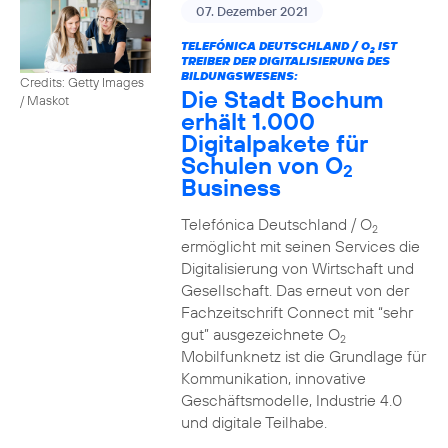
07. Dezember 2021
TELEFÓNICA DEUTSCHLAND / O
IST
2
TREIBER DER DIGITALISIERUNG DES
BILDUNGSWESENS:
Credits: Getty Images
Die Stadt Bochum
/ Maskot
erhält 1.000
Digitalpakete für
Schulen von O
2
Business
Telefónica Deutschland / O
2
ermöglicht mit seinen Services die
Digitalisierung von Wirtschaft und
Gesellschaft. Das erneut von der
Fachzeitschrift Connect mit “sehr
gut” ausgezeichnete O
2
Mobilfunknetz ist die Grundlage für
Kommunikation, innovative
Geschäftsmodelle, Industrie 4.0
und digitale Teilhabe.