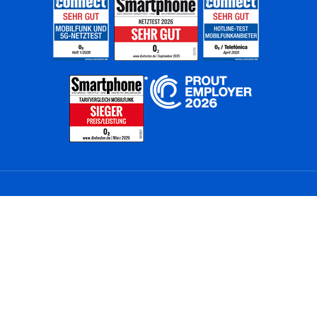
Home
Unternehmen
Netze
Nachhaltigkeit
Kunden
Investoren
Partner
Karriere
Presse
News
Privatkunden
Geschäftskunden
Worldwide