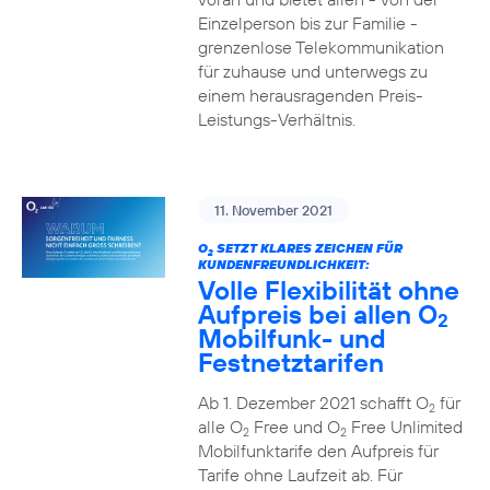
Einzelperson bis zur Familie -
grenzenlose Telekommunikation
für zuhause und unterwegs zu
einem herausragenden Preis-
Leistungs-Verhältnis.
11. November 2021
O
SETZT KLARES ZEICHEN FÜR
2
KUNDENFREUNDLICHKEIT:
Volle Flexibilität ohne
Aufpreis bei allen O
2
Mobilfunk- und
Festnetztarifen
Ab 1. Dezember 2021 schafft O
für
2
alle O
Free und O
Free Unlimited
2
2
Mobilfunktarife den Aufpreis für
Tarife ohne Laufzeit ab. Für