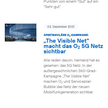
Punkten von einem “Gut” auf ein
“Sehr gut”.
02. Dezember 2021
SPEKTAKULÄRE O
KAMPAGNE:
2
„The Visible Net“
macht das O
5G Netz
2
sichtbar
Alle reden davon, niemand hat es
gesehen: das 5G Netz. In der
außergewöhnlichen 360-Grad-
Kampagne „The Visible Net“
machen O
und Serviceplan
2
Bubble das Netz der neuen
Mobilfunkgeneration sichtbar.