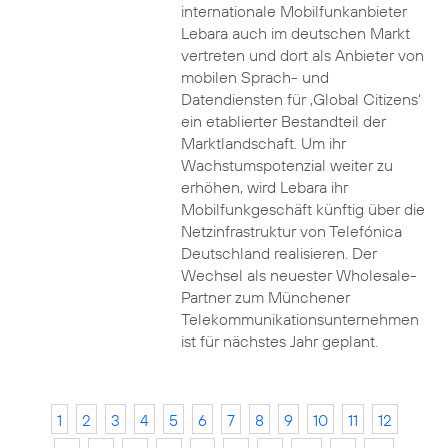
internationale Mobilfunkanbieter
Lebara auch im deutschen Markt
vertreten und dort als Anbieter von
mobilen Sprach- und
Datendiensten für ‚Global Citizens‘
ein etablierter Bestandteil der
Marktlandschaft. Um ihr
Wachstumspotenzial weiter zu
erhöhen, wird Lebara ihr
Mobilfunkgeschäft künftig über die
Netzinfrastruktur von Telefónica
Deutschland realisieren. Der
Wechsel als neuester Wholesale-
Partner zum Münchener
Telekommunikationsunternehmen
ist für nächstes Jahr geplant.
1
2
3
4
5
6
7
8
9
10
11
12