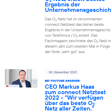
2
Ergebnis der
Unternehmensgeschich
Das O
Netz hat im renommierten
2
connect Netztest das bisher beste
Ergebnis in der Unternehmensgeschic
von Telefónica / O
erzielt. Das
2
Fachmagazin zeichnete das O
Netz in
2
diesem Jahr zum zweiten Mal in Folge 
der Note „sehr gut“ aus.
30. November 2021
BEI YOUTUBE ANSEHEN:
CEO Markus Haas
zum connect Netztest
2022 - "Wir verfügen
über das beste O
2
Netz aller Zeiten."