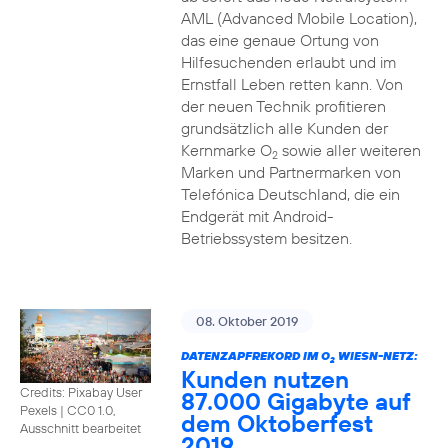
AML (Advanced Mobile Location),
das eine genaue Ortung von
Hilfesuchenden erlaubt und im
Ernstfall Leben retten kann. Von
der neuen Technik profitieren
grundsätzlich alle Kunden der
Kernmarke O
sowie aller weiteren
2
Marken und Partnermarken von
Telefónica Deutschland, die ein
Endgerät mit Android-
Betriebssystem besitzen.
08. Oktober 2019
DATENZAPFREKORD IM O
WIESN-NETZ:
2
Kunden nutzen
Credits: Pixabay User
87.000 Gigabyte auf
Pexels
|
CC0 1.0,
dem Oktoberfest
Ausschnitt bearbeitet
2019