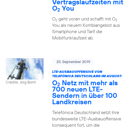
Vertragslaufzeiten mit
O
You
2
O
geht voran und schafft mit O
2
2
You als neuem Kombiangebot aus
Smartphone und Tarif die
Mobilfunklaufzeit ab.
23. September 2019
LTE-AUSBAUOFFENSIVE VON
TELEFÓNICA DEUTSCHLAND IM AUGUST:
O
Netz mit mehr als
Credits: Jörg Borm
2
700 neuen LTE-
Sendern in über 100
Landkreisen
Telefónica Deutschland setzt ihre
bundesweite LTE-Ausbauoffensive
konsequent fort, um die