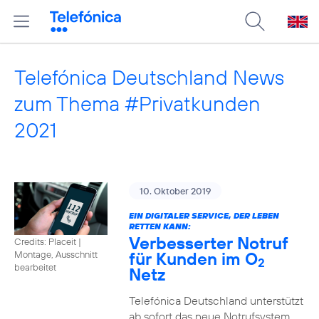
Telefónica Deutschland News
zum Thema #Privatkunden
2021
10. Oktober 2019
EIN DIGITALER SERVICE, DER LEBEN
RETTEN KANN:
Verbesserter Notruf
Credits: Placeit
|
für Kunden im O
Montage, Ausschnitt
2
bearbeitet
Netz
Telefónica Deutschland unterstützt
ab sofort das neue Notrufsystem