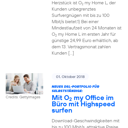
Herzstück ist O
my Home L, der
2
Kunden unbegrenztes
Surfvergnügen mit bis zu 100
Mbit/s bietet.1) Bei einer
Mindestlaufzeit von 24 Monaten ist
O
my Home L im ersten Jahr für
2
günstige 24,99 Euro erhältlich, ab
dem 13. Vertragsmonat zahlen
Kunden […]
01. Oktober 2018
NEUES DSL-PORTFOLIO FÜR
SELBSTSTÄNDIGE:
Mit O
my Office im
Credits: Gettyimages
2
Büro mit Highspeed
surfen
Download-Geschwindigkeiten mit
bis zu 100 Mbit/s, attraktive Preise,