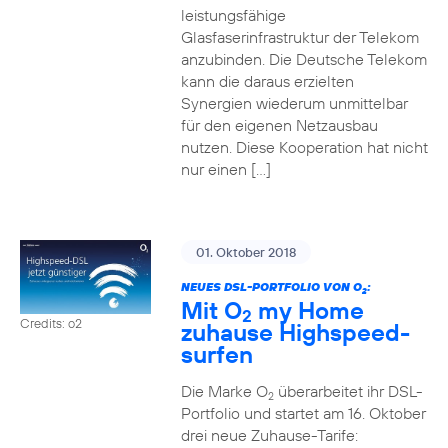
leistungsfähige
Glasfaserinfrastruktur der Telekom
anzubinden. Die Deutsche Telekom
kann die daraus erzielten
Synergien wiederum unmittelbar
für den eigenen Netzausbau
nutzen. Diese Kooperation hat nicht
nur einen […]
01. Oktober 2018
NEUES DSL-PORTFOLIO VON O
:
2
Mit O
my Home
2
Credits: o2
zuhause Highspeed-
surfen
Die Marke O
überarbeitet ihr DSL-
2
Portfolio und startet am 16. Oktober
drei neue Zuhause-Tarife: