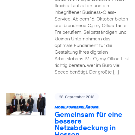
flexible Laufzeiten und ein
inbegriffener Business-Class-
Service: Ab dem 16. Oktober bieten
drei brandneue O
my Office Tarife
2
Freiberuflern, Selbstständigen und
kleinen Unternehmern das
optimale Fundament für die
Gestaltung ihres digitalen
Arbeitslebens. Mit O
my Office L ist
2
richtig beraten, wer im Büro viel
Speed benötigt. Der größte […]
28. September 2018
MOBILFUNKERKLÄRUNG:
Gemeinsam für eine
bessere
Netzabdeckung in
Hessen