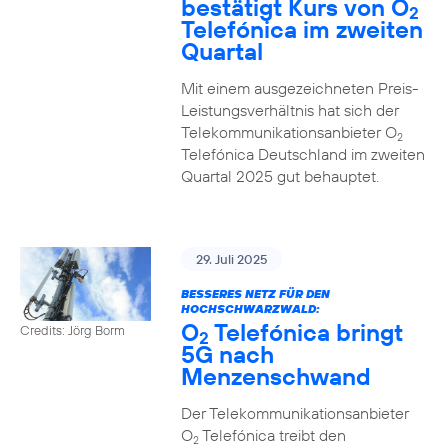
bestätigt Kurs von O
2
Telefónica im zweiten
Quartal
Mit einem ausgezeichneten Preis-
Leistungsverhältnis hat sich der
Telekommunikationsanbieter O
2
Telefónica Deutschland im zweiten
Quartal 2025 gut behauptet.
29. Juli 2025
BESSERES NETZ FÜR DEN
HOCHSCHWARZWALD:
O
Telefónica bringt
Credits: Jörg Borm
2
5G nach
Menzenschwand
Der Telekommunikationsanbieter
O
Telefónica treibt den
2