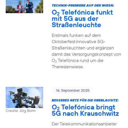
TECHNIK-PREMIERE AUF DER WIESN:
O
Telefónica funkt
2
mit 5G aus der
Straßenleuchte
Erstmals funken auf dem
Oktoberfest innovative 5G-
Straßenleuchten und ergänzen
damit das Versorgungskonzept von
O
Telefónica rund um die
2
Theresienwiese.
16. September 2025
BESSERES NETZ FÜR DIE OBERLAUSITZ:
O
Telefónica bringt
2
Credits: Jörg Borm
5G nach Krauschwitz
Der Telekommunikationsanbieter