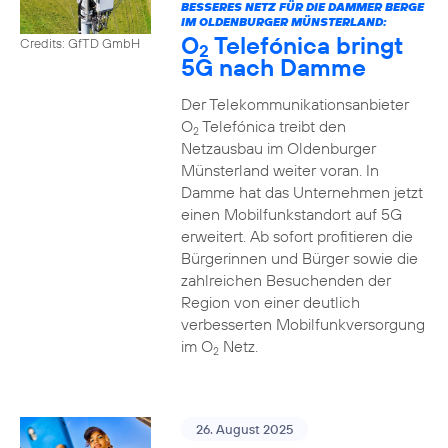
BESSERES NETZ FÜR DIE DAMMER BERGE
IM OLDENBURGER MÜNSTERLAND:
O
Telefónica bringt
Credits: GfTD GmbH
2
5G nach Damme
Der Telekommunikationsanbieter
O
Telefónica treibt den
2
Netzausbau im Oldenburger
Münsterland weiter voran. In
Damme hat das Unternehmen jetzt
einen Mobilfunkstandort auf 5G
erweitert. Ab sofort profitieren die
Bürgerinnen und Bürger sowie die
zahlreichen Besuchenden der
Region von einer deutlich
verbesserten Mobilfunkversorgung
im O
Netz.
2
26. August 2025