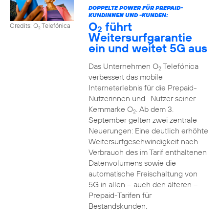
DOPPELTE POWER FÜR PREPAID-
KUNDINNEN UND -KUNDEN:
O
führt
Credits: O
Telefónica
2
2
Weitersurfgarantie
ein und weitet 5G aus
Das Unternehmen O
Telefónica
2
verbessert das mobile
Interneterlebnis für die Prepaid-
Nutzerinnen und -Nutzer seiner
Kernmarke O
. Ab dem 3.
2
September gelten zwei zentrale
Neuerungen: Eine deutlich erhöhte
Weitersurfgeschwindigkeit nach
Verbrauch des im Tarif enthaltenen
Datenvolumens sowie die
automatische Freischaltung von
5G in allen – auch den älteren –
Prepaid-Tarifen für
Bestandskunden.