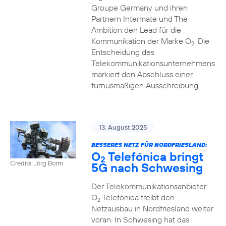
Groupe Germany und ihren
Partnern Intermate und The
Ambition den Lead für die
Kommunikation der Marke O
. Die
2
Entscheidung des
Telekommunikationsunternehmens
markiert den Abschluss einer
turnusmäßigen Ausschreibung.
13. August 2025
BESSERES NETZ FÜR NORDFRIESLAND:
O
Telefónica bringt
2
Credits: Jörg Borm
5G nach Schwesing
Der Telekommunikationsanbieter
O
Telefónica treibt den
2
Netzausbau in Nordfriesland weiter
voran. In Schwesing hat das