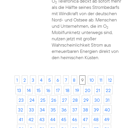
O
Telefónica deckt ab sofort mehr
2
als die Hälfte seines Strombedarfs
mit Windkraft von der deutschen
Nord- und Ostsee ab. Menschen
und Unternehmen, die im O
2
Mobilfunknetz unterwegs sind,
nutzen jetzt mit großer
Wahrscheinlichkeit Strom aus
erneuerbaren Energien direkt von
den heimischen Küsten.
1
2
3
4
5
6
7
8
9
10
11
12
13
14
15
16
17
18
19
20
21
22
23
24
25
26
27
28
29
30
31
32
33
34
35
36
37
38
39
40
41
42
43
44
45
46
47
48
49