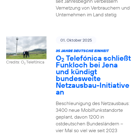
seit Jahresbeginn verbessern
Vernetzung von Verbrauchern und
Unternehmen im Land stetig
01. Oktober 2025
35 JAHRE DEUTSCHE EINHEIT
O
Telefónica schließt
2
Credits: O
Telefónica
Funkloch bei Jena
2
und kündigt
bundesweite
Netzausbau-Initiative
an
Beschleunigung des Netzausbaus:
3400 neue Mobilfunkstandorte
geplant, davon 1200 in
ostdeutschen Bundesländern –
vier Mal so viel wie seit 2023