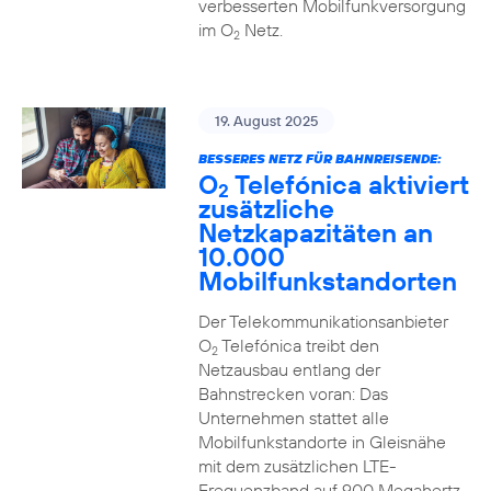
verbesserten Mobilfunkversorgung
im O
Netz.
2
19. August 2025
BESSERES NETZ FÜR BAHNREISENDE:
O
Telefónica aktiviert
2
zusätzliche
Netzkapazitäten an
10.000
Mobilfunkstandorten
Der Telekommunikationsanbieter
O
Telefónica treibt den
2
Netzausbau entlang der
Bahnstrecken voran: Das
Unternehmen stattet alle
Mobilfunkstandorte in Gleisnähe
mit dem zusätzlichen LTE-
Frequenzband auf 900 Megahertz