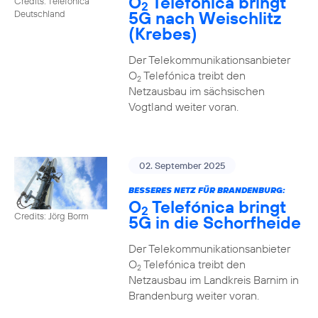
O
Telefónica bringt
Credits: Telefónica
2
5G nach Weischlitz
Deutschland
(Krebes)
Der Telekommunikationsanbieter
O
Telefónica treibt den
2
Netzausbau im sächsischen
Vogtland weiter voran.
02. September 2025
BESSERES NETZ FÜR BRANDENBURG:
O
Telefónica bringt
2
Credits: Jörg Borm
5G in die Schorfheide
Der Telekommunikationsanbieter
O
Telefónica treibt den
2
Netzausbau im Landkreis Barnim in
Brandenburg weiter voran.