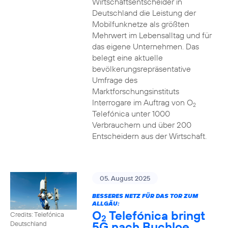
Wirtschaftsentscheider in
Deutschland die Leistung der
Mobilfunknetze als größten
Mehrwert im Lebensalltag und für
das eigene Unternehmen. Das
belegt eine aktuelle
bevölkerungsrepräsentative
Umfrage des
Marktforschungsinstituts
Interrogare im Auftrag von O
2
Telefónica unter 1000
Verbrauchern und über 200
Entscheidern aus der Wirtschaft.
05. August 2025
BESSERES NETZ FÜR DAS TOR ZUM
ALLGÄU:
O
Telefónica bringt
Credits: Telefónica
2
5G nach Buchloe
Deutschland