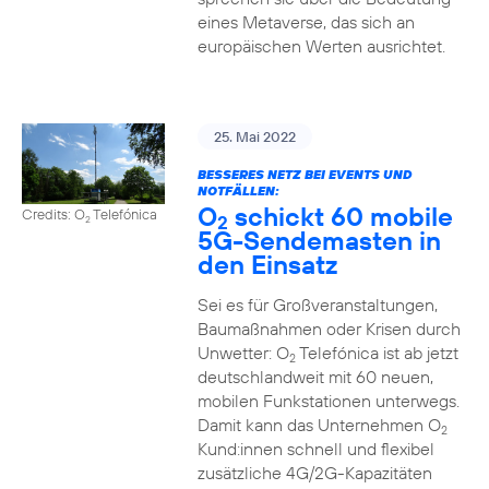
eines Metaverse, das sich an
europäischen Werten ausrichtet.
25. Mai 2022
BESSERES NETZ BEI EVENTS UND
NOTFÄLLEN:
O
schickt 60 mobile
Credits: O
Telefónica
2
2
5G-Sendemasten in
den Einsatz
Sei es für Großveranstaltungen,
Baumaßnahmen oder Krisen durch
Unwetter: O
Telefónica ist ab jetzt
2
deutschlandweit mit 60 neuen,
mobilen Funkstationen unterwegs.
Damit kann das Unternehmen O
2
Kund:innen schnell und flexibel
zusätzliche 4G/2G-Kapazitäten