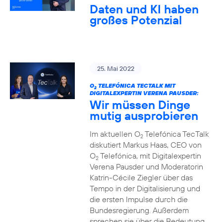
Daten und KI haben
großes Potenzial
25. Mai 2022
O
TELEFÓNICA TECTALK MIT
2
DIGITALEXPERTIN VERENA PAUSDER:
Wir müssen Dinge
mutig ausprobieren
Im aktuellen O
Telefónica TecTalk
2
diskutiert Markus Haas, CEO von
O
Telefónica, mit Digitalexpertin
2
Verena Pausder und Moderatorin
Katrin-Cécile Ziegler über das
Tempo in der Digitalisierung und
die ersten Impulse durch die
Bundesregierung. Außerdem
sprechen sie über die Bedeutung