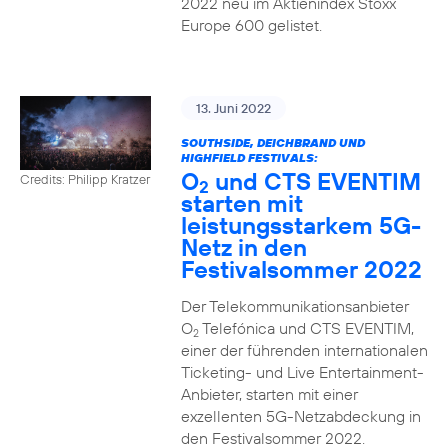
2022 neu im Aktienindex Stoxx
Europe 600 gelistet.
13. Juni 2022
SOUTHSIDE, DEICHBRAND UND
HIGHFIELD FESTIVALS:
O
und CTS EVENTIM
Credits: Philipp Kratzer
2
starten mit
leistungsstarkem 5G-
Netz in den
Festivalsommer 2022
Der Telekommunikationsanbieter
O
Telefónica und CTS EVENTIM,
2
einer der führenden internationalen
Ticketing- und Live Entertainment-
Anbieter, starten mit einer
exzellenten 5G-Netzabdeckung in
den Festivalsommer 2022.