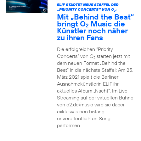
ELIF STARTET NEUE STAFFEL DER
„PRIORITY CONCERTS“ VON O
:
2
Mit „Behind the Beat“
bringt O
Music die
2
Künstler noch näher
zu ihren Fans
Die erfolgreichen “Priority
Concerts” von O
starten jetzt mit
2
dem neuen Format „Behind the
Beat“ in die nächste Staffel: Am 25.
März 2021 spielt die Berliner
Ausnahmekünstlerin ELIF ihr
aktuelles Album „Nacht“. Im Live-
Streaming auf der virtuellen Bühne
von o2.de/music wird sie dabei
exklusiv einen bislang
unveröffentlichten Song
performen.