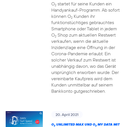
O
startet für seine Kunden ein
2
Handyankauf-Programm. Ab sofort
können O
Kunden ihr
2
funktionstüchtiges gebrauchtes
Smartphone oder Tablet in jedem
O
Shop zum aktuellen Restwert
2
verkaufen, wenn die aktuelle
Inzidenzlage eine Öffnung in der
Corona-Pandemie erlaubt. Ein
solcher Verkauf zum Restwert ist
unabhängig davon, wo das Gerät
ursprünglich erworben wurde. Der
vereinbarte Kaufpreis wird dem
Kunden unmittelbar auf seinem
Bankkonto gutgeschrieben.
20. April 2021
O
UNLIMITED MAX UND O
MY DATA MIT
2
2