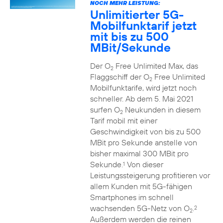
NOCH MEHR LEISTUNG:
Unlimitierter 5G-
Mobilfunktarif jetzt
mit bis zu 500
MBit/Sekunde
Der O
Free Unlimited Max, das
2
Flaggschiff der O
Free Unlimited
2
Mobilfunktarife, wird jetzt noch
schneller. Ab dem 5. Mai 2021
surfen O
Neukunden in diesem
2
Tarif mobil mit einer
Geschwindigkeit von bis zu 500
MBit pro Sekunde anstelle von
bisher maximal 300 MBit pro
Sekunde.
Von dieser
1
Leistungssteigerung profitieren vor
allem Kunden mit 5G-fähigen
Smartphones im schnell
wachsenden 5G-Netz von O
.
2
2
Außerdem werden die reinen