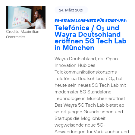
24. März 2021
5G-STANDALONE-NETZ FÜR START-UPS:
Telefónica / O
und
2
Credits: Maximilian
Wayra Deutschland
Ostermeier
eröffnen 5G Tech Lab
in München
Wayra Deutschland, der Open
Innovation Hub des
Telekommunikationskonzerns
Telefónica Deutschland / O
, hat
2
heute sein neues 5G Tech Lab mit
modernster 5G Standalone-
Technologie in München eröffnet.
Das Wayra 5G Tech Lab bietet ab
sofort jungen Gründer:innen und
Startups die Möglichkeit,
wegweisende neue 5G-
Anwendungen für Verbraucher und