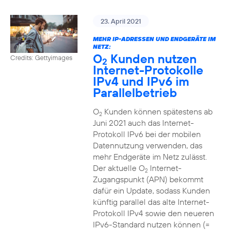
23. April 2021
MEHR IP-ADRESSEN UND ENDGERÄTE IM
NETZ:
O
Kunden nutzen
Credits: Gettyimages
2
Internet-Protokolle
IPv4 und IPv6 im
Parallelbetrieb
O
Kunden können spätestens ab
2
Juni 2021 auch das Internet-
Protokoll IPv6 bei der mobilen
Datennutzung verwenden, das
mehr Endgeräte im Netz zulässt.
Der aktuelle O
Internet-
2
Zugangspunkt (APN) bekommt
dafür ein Update, sodass Kunden
künftig parallel das alte Internet-
Protokoll IPv4 sowie den neueren
IPv6-Standard nutzen können (=