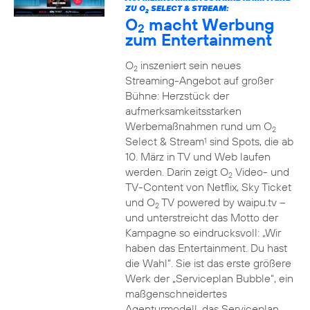
ZU O
SELECT & STREAM:
2
O
macht Werbung
2
zum Entertainment
O
inszeniert sein neues
2
Streaming-Angebot auf großer
Bühne: Herzstück der
aufmerksamkeitsstarken
Werbemaßnahmen rund um O
2
Select & Stream
sind Spots, die ab
1
10. März in TV und Web laufen
werden. Darin zeigt O
Video- und
2
TV-Content von Netflix, Sky Ticket
und O
TV powered by waipu.tv –
2
und unterstreicht das Motto der
Kampagne so eindrucksvoll: „Wir
haben das Entertainment. Du hast
die Wahl“. Sie ist das erste größere
Werk der „Serviceplan Bubble“, ein
maßgenschneidertes
Agenturmodell, das Serviceplan