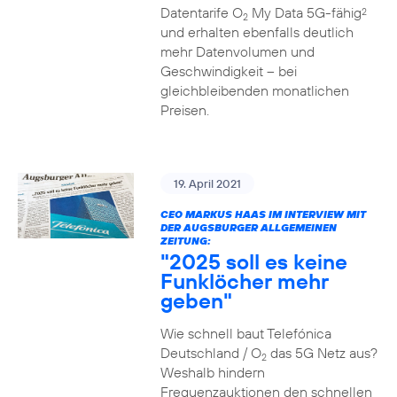
Datentarife O
My Data 5G-fähig
2
2
und erhalten ebenfalls deutlich
mehr Datenvolumen und
Geschwindigkeit – bei
gleichbleibenden monatlichen
Preisen.
19. April 2021
CEO MARKUS HAAS IM INTERVIEW MIT
DER AUGSBURGER ALLGEMEINEN
ZEITUNG:
"2025 soll es keine
Funklöcher mehr
geben"
Wie schnell baut Telefónica
Deutschland / O
das 5G Netz aus?
2
Weshalb hindern
Frequenzauktionen den schnellen