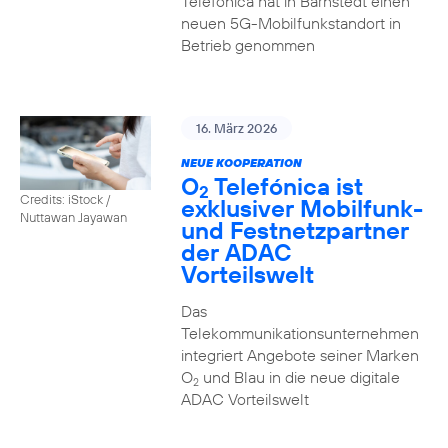
Telefónica hat in Barnstedt einen
neuen 5G-Mobilfunkstandort in
Betrieb genommen
16. März 2026
NEUE KOOPERATION
O
Telefónica ist
2
Credits: iStock /
exklusiver Mobilfunk-
Nuttawan Jayawan
und Festnetzpartner
der ADAC
Vorteilswelt
Das
Telekommunikationsunternehmen
integriert Angebote seiner Marken
O
und Blau in die neue digitale
2
ADAC Vorteilswelt