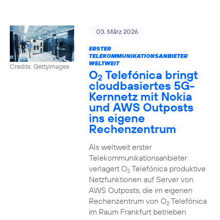
03. März 2026
ERSTER
TELEKOMMUNIKATIONSANBIETER
WELTWEIT
Credits: Gettyimages
O
Telefónica bringt
2
cloudbasiertes 5G-
Kernnetz mit Nokia
und AWS Outposts
ins eigene
Rechenzentrum
Als weltweit erster
Telekommunikationsanbieter
verlagert O
Telefónica produktive
2
Netzfunktionen auf Server von
AWS Outposts, die im eigenen
Rechenzentrum von O
Telefónica
2
im Raum Frankfurt betrieben