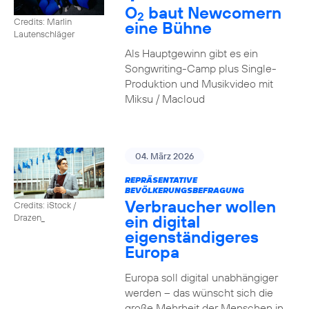
O
baut Newcomern
2
Credits: Marlin
eine Bühne
Lautenschläger
Als Hauptgewinn gibt es ein
Songwriting-Camp plus Single-
Produktion und Musikvideo mit
Miksu / Macloud
04. März 2026
REPRÄSENTATIVE
BEVÖLKERUNGSBEFRAGUNG
Verbraucher wollen
Credits: iStock /
ein digital
Drazen_
eigenständigeres
Europa
Europa soll digital unabhängiger
werden – das wünscht sich die
große Mehrheit der Menschen in