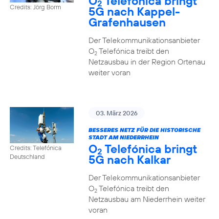
O
Telefónica bringt
2
Credits: Jörg Borm
5G nach Kappel-
Grafenhausen
Der Telekommunikationsanbieter
O
Telefónica treibt den
2
Netzausbau in der Region Ortenau
weiter voran
03. März 2026
BESSERES NETZ FÜR DIE HISTORISCHE
STADT AM NIEDERRHEIN
O
Telefónica bringt
Credits: Telefónica
2
5G nach Kalkar
Deutschland
Der Telekommunikationsanbieter
O
Telefónica treibt den
2
Netzausbau am Niederrhein weiter
voran