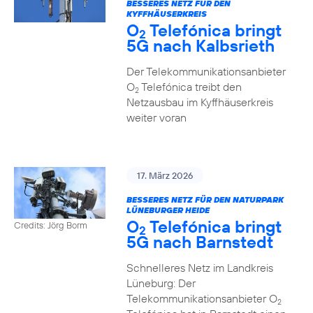
BESSERES NETZ FÜR DEN
KYFFHÄUSERKREIS
O
Telefónica bringt
2
5G nach Kalbsrieth
Der Telekommunikationsanbieter
O
Telefónica treibt den
2
Netzausbau im Kyffhäuserkreis
weiter voran
17. März 2026
BESSERES NETZ FÜR DEN NATURPARK
LÜNEBURGER HEIDE
O
Telefónica bringt
Credits: Jörg Borm
2
5G nach Barnstedt
Schnelleres Netz im Landkreis
Lüneburg: Der
Telekommunikationsanbieter O
2