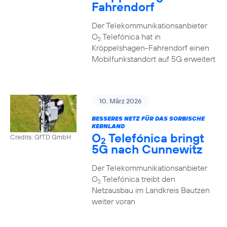
Fahrendorf
Der Telekommunikationsanbieter
O
Telefónica hat in
2
Kröppelshagen-Fahrendorf einen
Mobilfunkstandort auf 5G erweitert
10. März 2026
BESSERES NETZ FÜR DAS SORBISCHE
KERNLAND
O
Telefónica bringt
Credits: GfTD GmbH
2
5G nach Cunnewitz
Der Telekommunikationsanbieter
O
Telefónica treibt den
2
Netzausbau im Landkreis Bautzen
weiter voran