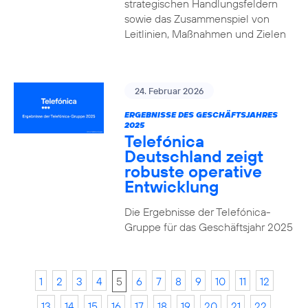
strategischen Handlungsfeldern
sowie das Zusammenspiel von
Leitlinien, Maßnahmen und Zielen
24. Februar 2026
ERGEBNISSE DES GESCHÄFTSJAHRES
2025
Telefónica
Deutschland zeigt
robuste operative
Entwicklung
Die Ergebnisse der Telefónica-
Gruppe für das Geschäftsjahr 2025
1
2
3
4
5
6
7
8
9
10
11
12
13
14
15
16
17
18
19
20
21
22