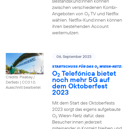
Bestandskund:innen können
zwischen verschiedenen Kombi-
Angeboten von O
TV und Netflix
2
wählen. Netflix-Kund:innen können
ihren bestehenden Account
weiternutzen.
06. September 2023
STARTSCHUSS FÜR DAS O
WIESN-NETZ:
2
O
Telefónica bietet
2
Credits: Pixabay /
noch mehr 5G auf
DerSebi
|
CC0 1.0,
dem Oktoberfest
Ausschnitt bearbeitet
2023
Mit dem Start des Oktoberfests
2023 sorgt das eigens aufgebaute
O
Wiesn-Netz dafür, dass
2
Besucher:innen jederzeit
miteinander in Kontakt bleiben und