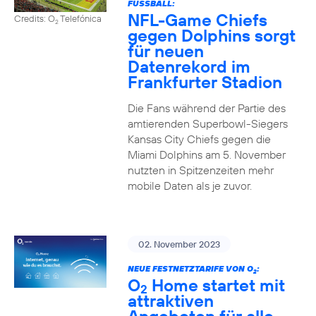
FUSSBALL:
NFL-Game Chiefs
Credits: O
Telefónica
2
gegen Dolphins sorgt
für neuen
Datenrekord im
Frankfurter Stadion
Die Fans während der Partie des
amtierenden Superbowl-Siegers
Kansas City Chiefs gegen die
Miami Dolphins am 5. November
nutzten in Spitzenzeiten mehr
mobile Daten als je zuvor.
02. November 2023
NEUE FESTNETZTARIFE VON O
:
2
O
Home startet mit
2
attraktiven