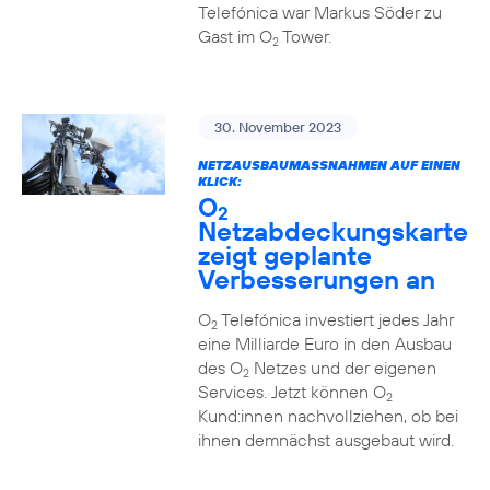
Telefónica war Markus Söder zu
Gast im O
Tower.
2
30. November 2023
NETZAUSBAUMASSNAHMEN AUF EINEN K
LICK:
O
2
Netzabdeckungskarte
zeigt geplante
Verbesserungen an
O
Telefónica investiert jedes Jahr
2
eine Milliarde Euro in den Ausbau
des O
Netzes und der eigenen
2
Services. Jetzt können O
2
Kund:innen nachvollziehen, ob bei
ihnen demnächst ausgebaut wird.