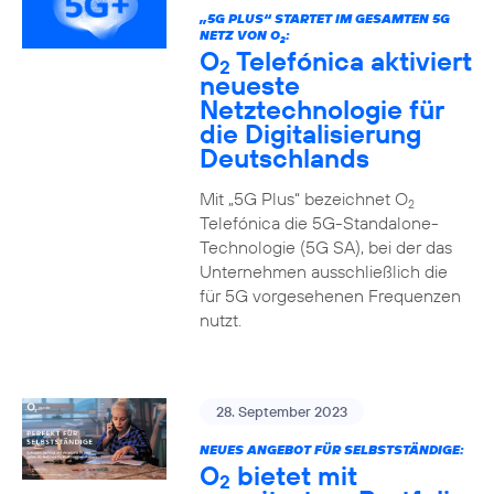
„5G PLUS“ STARTET IM GESAMTEN 5G
NETZ VON O
:
2
O
Telefónica aktiviert
2
neueste
Netztechnologie für
die Digitalisierung
Deutschlands
Mit „5G Plus“ bezeichnet O
2
Telefónica die 5G-Standalone-
Technologie (5G SA), bei der das
Unternehmen ausschließlich die
für 5G vorgesehenen Frequenzen
nutzt.
28. September 2023
NEUES ANGEBOT FÜR SELBSTSTÄNDIGE:
O
bietet mit
2