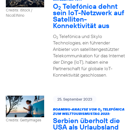
O
Telefónica dehnt
2
Credits: iStock /
sein IoT-Netzwerk auf
NicoElNino
Satelliten-
Konnektivität aus
O
Telefónica und Skylo
2
Technologies, ein führender
Anbieter von satellitengestützter
Telekommunikation für das Internet
der Dinge (IoT), haben eine
Partnerschaft für globale IoT-
Konnektivität geschlossen.
25. September 2023
ROAMING-ANALYSE VON O
TELEFÓNICA
2
ZUM WELTTOURISMUSTAG 2023:
Serbien überholt die
Credits: Gettyimages
USA als Urlaubsland