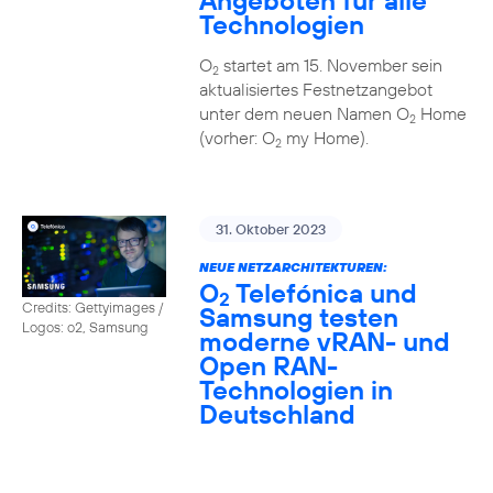
Angeboten für alle
Technologien
O
startet am 15. November sein
2
aktualisiertes Festnetzangebot
unter dem neuen Namen O
Home
2
(vorher: O
my Home).
2
31. Oktober 2023
NEUE NETZARCHITEKTUREN:
O
Telefónica und
2
Credits: Gettyimages /
Samsung testen
Logos: o2, Samsung
moderne vRAN- und
Open RAN-
Technologien in
Deutschland