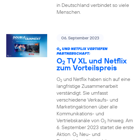
in Deutschland verbindet so viele
Menschen.
06. September 2023
O
UND NETFLIX VERTIEFEN
2
PARTNERSCHAFT:
O
TV XL und Netflix
2
zum Vorteilspreis
O
und Netflix haben sich auf eine
2
langfristige Zusammenarbeit
verständigt. Sie umfasst
verschiedene Verkaufs- und
Marketingaktionen über alle
Kommunikations- und
Vertriebskanäle von O
hinweg. Am
2
6. September 2023 startet die erste
Aktion. O
Neu- und
2