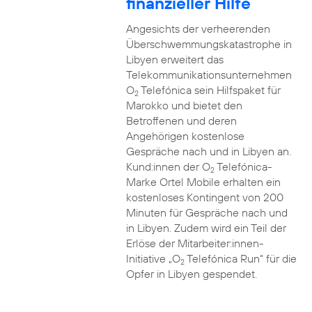
finanzieller Hilfe
Angesichts der verheerenden
Überschwemmungskatastrophe in
Libyen erweitert das
Telekommunikationsunternehmen
O
Telefónica sein Hilfspaket für
2
Marokko und bietet den
Betroffenen und deren
Angehörigen kostenlose
Gespräche nach und in Libyen an.
Kund:innen der O
Telefónica-
2
Marke Ortel Mobile erhalten ein
kostenloses Kontingent von 200
Minuten für Gespräche nach und
in Libyen. Zudem wird ein Teil der
Erlöse der Mitarbeiter:innen-
Initiative „O
Telefónica Run“ für die
2
Opfer in Libyen gespendet.