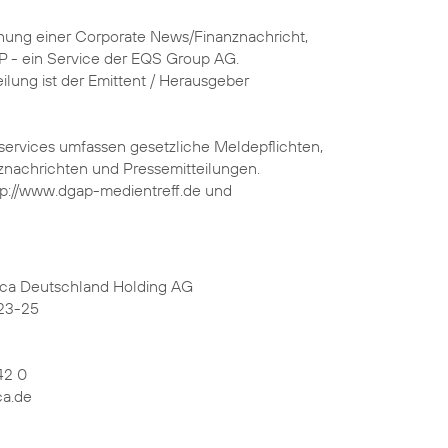
chung einer Corporate News/Finanznachricht,
P - ein Service der EQS Group AG.
eilung ist der Emittent / Herausgeber
services umfassen gesetzliche Meldepflichten,
nachrichten und Pressemitteilungen.
tp://www.dgap-medientreff.de und
ica Deutschland Holding AG
23-25
42 0
ca.de