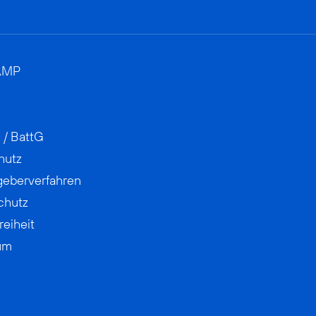
AMP
 / BattG
hutz
geberverfahren
chutz
reiheit
um