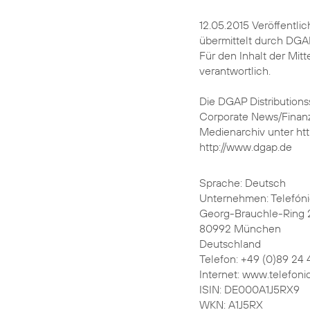
12.05.2015 Veröffentli
übermittelt durch DGA
Für den Inhalt der Mitt
verantwortlich.
Die DGAP Distributions
Corporate News/Finanz
Medienarchiv unter ht
http://www.dgap.de
Sprache: Deutsch
Unternehmen: Telefón
Georg-Brauchle-Ring 
80992 München
Deutschland
Telefon: +49 (0)89 24 
Internet: www.telefoni
ISIN: DE000A1J5RX9
WKN: A1J5RX