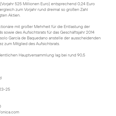
 (Vorjahr 525 Millionen Euro) entsprechend 0,24 Euro
 Vergleich zum Vorjahr rund dreimal so großen Zahl
ten Aktien.
ionäre mit großer Mehrheit für die Entlastung der
ds sowie des Aufsichtsrats für das Geschäftsjahr 2014
solo García de Baquedano anstelle der ausscheidenden
ez zum Mitglied des Aufsichtsrats.
rdentlichen Hauptversammlung lag bei rund 90,5
d
23-25
0
fonica.com