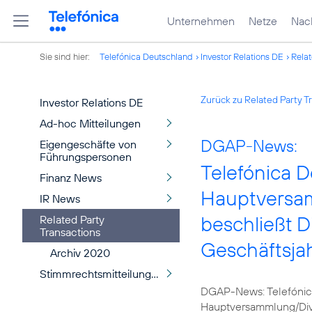
Unternehmen
Netze
Nach
Sie sind hier:
Telefónica Deutschland
Investor Relations DE
Relat
Zurück zu Related Party T
Investor Relations DE
Ad-hoc Mitteilungen
DGAP-News:
Eigengeschäfte von
Führungspersonen
Telefónica 
Finanz News
Hauptversam
IR News
beschließt D
Related Party
Transactions
Geschäftsja
Archiv 2020
Stimmrechtsmitteilungen
DGAP-News: Telefónica
Hauptversammlung/Di